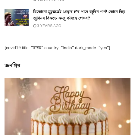
যিকোনো মুহূৰ্ততেই গ্ৰেপ্তাৰ হ’ব পাৰে জুবিন গাৰ্গ! কোনে কিয়
জুবিনৰ বিৰুদ্ধে ৰুজু কৰিছে গোচৰ?
3 YEARS AGO
[covid19 title=”ভাৰত” country=”India” dark_mode=”yes”]
জনপ্ৰিয়