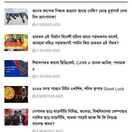
আনৰ কাপোৰ পিন্ধাৰ অভ্যাস আছে নেকি? তেন্তে দুৰ্ভাগ্যই দেখা
দিব আপোনাক!
4 WEEKS AGO
ভাৰতৰ এই গাঁৱলৈ বিদেশী মহিলা আহে গৰ্ভধাৰণৰ বাবেই,
আচহুৱা যদিও গৰ্ভধাৰণেই পৰ্যটন কিয় ভাৰতৰ এই গাঁৱৰ?
2 YEARS AGO
শিৱসাগৰত কয়লা ছিণ্ডিকেট, CAসহ ৩ জনক আটক, পলাতক
২
5 YEARS AGO
২০২৬ চনত গল্ডেন টাইম ৩ৰাশিৰ, শনিৰ কৃপাত Good Luck
9 MONTHS AGO
নেপালত ছাত্ৰ ৰাজনীতি নিষিদ্ধ, কলেজ, বিশ্ববিদ্যালয় কেম্পাছত
নচলিব ছাত্ৰ ৰাজনীতি, ক্ষমতা পায়েই আৰু কি কি সিদ্ধান্ত
বালেন্দ্ৰ শ্বাহৰ?
4 MONTHS AGO