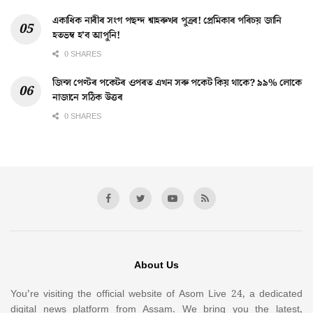
একাধিক নাৰীৰ সংগ পছন্দ শ্বাহৰুখৰ পুত্ৰৰ! প্ৰেমিকাৰ পৰিচয় জানি
হতভম্ব হ’ব আপুনি!
0 SHARES
জিন্স পেণ্টৰ পকেটৰ ওপৰত এখন সৰু পকেট কিয় থাকে? ৯৯% লোকে
নাজানে সঠিক উত্তৰ
0 SHARES
About Us
You’re visiting the official website of Asom Live 24, a dedicated
digital news platform from Assam. We bring you the latest,