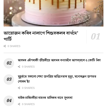
আয়োজন কৰিব নালাগে শিশুসকলৰ বাৰ্থদে’
পাৰ্টি
0 SHARES
অসমৰ এইগৰাকী জীয়ৰীয়ে অসমৰ বন্যাৰ্তলৈ আগবঢ়ালে ৫ কোটি টকা
0 SHARES
মুহূৰ্ততে সকলো শেষ! জনপ্ৰিয় অভিনেতাৰ মৃত্যু, মনোৰঞ্জন জগতত
শোকৰ ছাঁ
0 SHARES
বাইক-চাৰিচকীয়া বাহনৰ মালিকৰ বাবে সুখবৰ!
0 SHARES