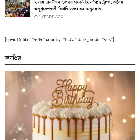
৭ লাখ ভাৰতীয়ৰ ওপৰত সংকট হৈ নামিছে ট্ৰাম্প, অবৈধ
অনুপ্ৰৱেশকাৰী বিচাৰি গুৰুদ্বাৰত অনুসন্ধান
2 YEARS AGO
[covid19 title=”ভাৰত” country=”India” dark_mode=”yes”]
জনপ্ৰিয়