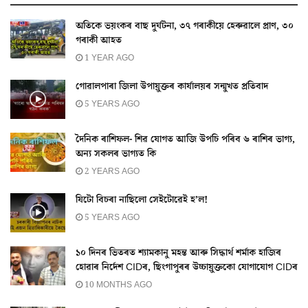
অতিকে ভয়ংকৰ বাছ দুৰ্ঘটনা, ৩৭ গৰাকীয়ে হেৰুৱালে প্ৰাণ, ৩০
গৰাকী আহত
1 YEAR AGO
গোৱালপাৰা জিলা উপায়ুক্তৰ কাৰ্যালয়ৰ সন্মুখত প্ৰতিবাদ
5 YEARS AGO
দৈনিক ৰাশিফল- শিৱ যোগত আজি উপচি পৰিব ৬ ৰাশিৰ ভাগ্য,
অন্য সকলৰ ভাগ্যত কি
2 YEARS AGO
যিটো বিচৰা নাছিলো সেইটোৱেই হ’ল!
5 YEARS AGO
১০ দিনৰ ভিতৰত শ্যামকানু মহন্ত আৰু সিদ্ধাৰ্থ শৰ্মাক হাজিৰ
হোৱাৰ নিৰ্দেশ CIDৰ, ছিংগাপুৰৰ উচ্চায়ুক্তকো যোগাযোগ CIDৰ
10 MONTHS AGO