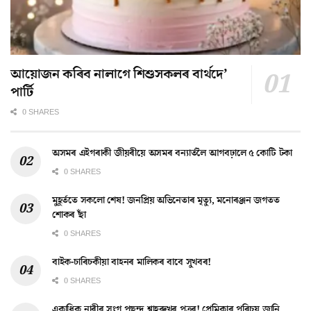
আয়োজন কৰিব নালাগে শিশুসকলৰ বাৰ্থদে’
পাৰ্টি
0 SHARES
অসমৰ এইগৰাকী জীয়ৰীয়ে অসমৰ বন্যাৰ্তলৈ আগবঢ়ালে ৫ কোটি টকা
0 SHARES
মুহূৰ্ততে সকলো শেষ! জনপ্ৰিয় অভিনেতাৰ মৃত্যু, মনোৰঞ্জন জগতত
শোকৰ ছাঁ
0 SHARES
বাইক-চাৰিচকীয়া বাহনৰ মালিকৰ বাবে সুখবৰ!
0 SHARES
একাধিক নাৰীৰ সংগ পছন্দ শ্বাহৰুখৰ পুত্ৰৰ! প্ৰেমিকাৰ পৰিচয় জানি