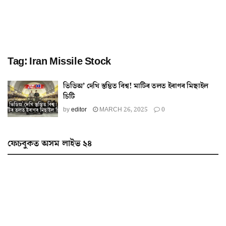
Tag:
Iran Missile Stock
ভিডিঅ’ দেখি স্তম্ভিত বিশ্ব! মাটিৰ তলত ইৰাণৰ মিছাইল
চিটি
by
editor
MARCH 26, 2025
0
ফেচবুকত অসম লাইভ ২৪