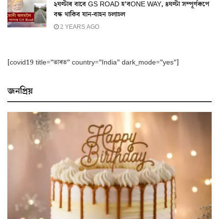
২ঘণ্টাৰ বাবে GS ROAD হ’বONE WAY, ৪ঘণ্টা সম্পূৰ্ণৰূপে
বন্ধ থাকিব যান-বাহন চলাচল
2 YEARS AGO
[covid19 title=”ভাৰত” country=”India” dark_mode=”yes”]
জনপ্ৰিয়