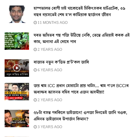
হাস্পতালত ৰোগী চাই থাকোতেই চিকিৎসকৰ হাৰ্টএটেক, ৩৯
বছৰ বয়সতেই শেষ হ’ল কাৰ্ডিয়াক ছাৰ্জনৰ জীৱন
11 MONTHS AGO
ঘৰত আঁহতৰ গছ গজি উঠিছে নেকি, তেন্তে এতিয়াই কৰক এই
কাম, অন্যথা এই দোষে পাব
2 YEARS AGO
ৰাজ্যত নতুন ক’ভিড প্ৰ’ট’কল জাৰি
6 YEARS AGO
জয় শ্বাহ ICC প্রধান হোৱাটো প্ৰায় খাটাং… শ্বাহ গ’লে BCCIৰ
অধ্যক্ষৰ আসনত বহিব পাৰে এজন অসমীয়া!
2 YEARS AGO
৫৮টা বসন্ত গৰকিলে ভাইজানে! ওপজা দিনতেই জানি থওক,
এদিনত ভাইজানৰ উপাৰ্জন কিমান?
3 YEARS AGO