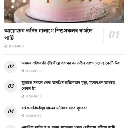
আয়োজন কৰিব নালাগে শিশুসকলৰ বাৰ্থদে’
পাৰ্টি
0 SHARES
অসমৰ এইগৰাকী জীয়ৰীয়ে অসমৰ বন্যাৰ্তলৈ আগবঢ়ালে ৫ কোটি টকা
0 SHARES
মুহূৰ্ততে সকলো শেষ! জনপ্ৰিয় অভিনেতাৰ মৃত্যু, মনোৰঞ্জন জগতত
শোকৰ ছাঁ
0 SHARES
বাইক-চাৰিচকীয়া বাহনৰ মালিকৰ বাবে সুখবৰ!
0 SHARES
একাধিক নাৰীৰ সংগ পছন্দ শ্বাহৰুখৰ পুত্ৰৰ! প্ৰেমিকাৰ পৰিচয় জানি