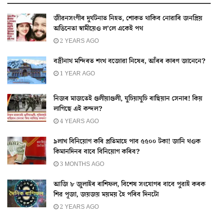
জীৱনসংগীৰ দুৰ্ঘটনাত নিহত, শোকত থাকিব নোৱাৰি জনপ্ৰিয়
অভিনেতা স্বামীয়েও ল’লে একেই পথ
2 YEARS AGO
বদ্ৰীনাথ মন্দিৰত শংখ বজোৱা নিষেধ, আঁৰৰ কাৰণ জানেনে?
1 YEAR AGO
নিজৰ মাজতেই গুলীয়াগুলী, ঘুচিয়াঘুচি ৰাছিয়ান সেনাৰ! কিয়
লাগিছে এই কন্দল?
4 YEARS AGO
৯লাখ বিনিয়োগ কৰি প্ৰতিমাহে পাব ৫৫০০ টকা! জানি থওক
কিমানদিনৰ বাবে বিনিয়োগ কৰিব?
3 MONTHS AGO
আজি ৮ জুলাইৰ ৰাশিফল, বিশেষ সংযোগৰ বাবে পুৱাই কৰক
শিৱ পূজা, জয়জয় ময়ময় হৈ পৰিব দিনটো
2 YEARS AGO