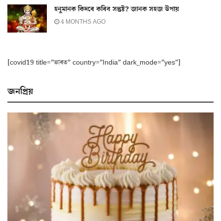
হনুমানক কিদৰে কৰিব সন্তুষ্ট? জানক সহজ উপায়
4 MONTHS AGO
[covid19 title=”ভাৰত” country=”India” dark_mode=”yes”]
জনপ্ৰিয়