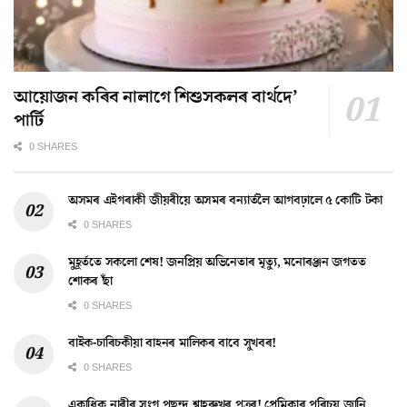
আয়োজন কৰিব নালাগে শিশুসকলৰ বাৰ্থদে’
পাৰ্টি
0 SHARES
অসমৰ এইগৰাকী জীয়ৰীয়ে অসমৰ বন্যাৰ্তলৈ আগবঢ়ালে ৫ কোটি টকা
0 SHARES
মুহূৰ্ততে সকলো শেষ! জনপ্ৰিয় অভিনেতাৰ মৃত্যু, মনোৰঞ্জন জগতত
শোকৰ ছাঁ
0 SHARES
বাইক-চাৰিচকীয়া বাহনৰ মালিকৰ বাবে সুখবৰ!
0 SHARES
একাধিক নাৰীৰ সংগ পছন্দ শ্বাহৰুখৰ পুত্ৰৰ! প্ৰেমিকাৰ পৰিচয় জানি