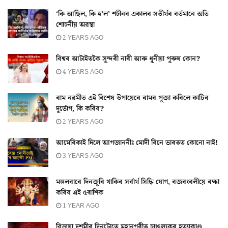
‘কি আছিল, কি হ’ল’ শচীনৰ একালৰ সতীৰ্থৰ বৰ্তমানে অতি
শোচনীয় অৱস্থা
2 YEARS AGO
বিশ্বৰ আটাইতকৈ সুন্দৰী নাৰী আৰু ধুনীয়া পুৰুষ কোন?
4 YEARS AGO
ৰাম নৱমীত এই বিশেষ উপায়েৰে ৰামৰ পূজা কৰিলে কাটিব
দুৰ্ভোগ, কি কৰিব?
2 YEARS AGO
আমেৰিকাই দিলে আগজাননীঃ মোদী বিনে ভাৰতত কোনো নাই!
3 YEARS AGO
মঙ্গলবাৰে দিনজুৰি থাকিব সৰ্বাৰ্থ সিদ্ধি যোগ, বজৰংবলীয়ে ৰক্ষা
কৰিব এই ৫ৰাশিক
1 YEAR AGO
বিজয়া দশমীৰ দিনটোতে মহানগৰীত চাঞ্চল্যকৰ হত্যাকাণ্ড