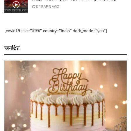
5 YEARS AGO
[covid19 title=”ভাৰত” country=”India” dark_mode=”yes”]
জনপ্ৰিয়