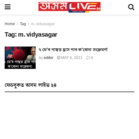
Home
Tag
m. vidyasagar
Tag:
m. vidyasagar
৭ মে’ৰ পাছত হ্ৰাস পাব ক’ৰোনা সংক্ৰমণ!
by
editor
MAY 6, 2021
0
ফেচবুকত অসম লাইভ ২৪