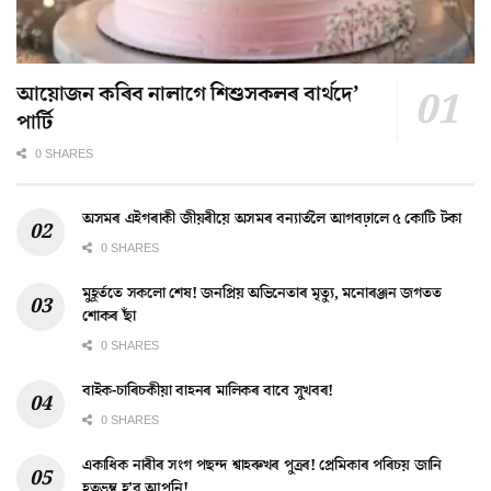
আয়োজন কৰিব নালাগে শিশুসকলৰ বাৰ্থদে’
পাৰ্টি
0 SHARES
অসমৰ এইগৰাকী জীয়ৰীয়ে অসমৰ বন্যাৰ্তলৈ আগবঢ়ালে ৫ কোটি টকা
0 SHARES
মুহূৰ্ততে সকলো শেষ! জনপ্ৰিয় অভিনেতাৰ মৃত্যু, মনোৰঞ্জন জগতত
শোকৰ ছাঁ
0 SHARES
বাইক-চাৰিচকীয়া বাহনৰ মালিকৰ বাবে সুখবৰ!
0 SHARES
একাধিক নাৰীৰ সংগ পছন্দ শ্বাহৰুখৰ পুত্ৰৰ! প্ৰেমিকাৰ পৰিচয় জানি
হতভম্ব হ’ব আপুনি!