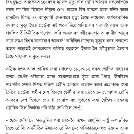
বিশ্বযুদ্ধও৷ অৱশেষত ১৪২বছৰ বয়সত মৃত্যু হ’ল ছৌদি আৰৱৰ সকলোতকৈ
বয়স্ক নাগৰিক হিচাপে স্বীকৃত শ্বেখ নাছেৰ বিন ৰাদ্দান আল ৰশিদ আল
ৱাদাইৰ৷ বিগত ১১ জানুৱাৰী দেওবাৰে মৃত্যু হৈছে নাছেৰৰ৷ বাৰ্ধক্যজনিত
কাৰণত মৃত্যু হৈছে তেওঁৰ৷ এই খবৰ দিছে পৰিয়ালৰ সদস্যই৷ বয়স আৰু
প্ৰচলিত ৰীতিনীতিক উপেক্ষা কৰি অসাধাৰণ জীৱনযাপন আৰু দীৰ্ঘ আয়ুৰ
বাবে সমগ্ৰ বিশ্বৰ মনোযোগ আকৰ্ষণ কৰিছিল নাছেৰে৷ মৃত্যুৰ খবৰ প্ৰকাশ্যে
অহাৰ পাছতেই শোকপ্ৰকাশ কৰিছে বহুজনে৷ ইয়াক লৈ কৌতূহলো তৈয়াৰ
হৈছে সাধাৰণ মানুহৰ মনত৷
সঠিক বছৰ আৰু তাৰিখ জনা নগলেও ১৮৮৩-৮৪ চনত ছৌদিত নাছেৰৰ
জন্ম৷ তেওঁৰ পৰিয়াল আৰু সংবাদমাধ্যম সূত্ৰে জনা গৈছে, ঊনবিংশ
শতাব্দীৰ শেষৰ দিশত দক্ষিণ ছৌদি আৰৱৰ দাহৰান আল এলেকাত জন্ম
হৈছিল তেওঁৰ৷ স্বাধীন দেশ হিচাপে ছৌদীৰ জন্ম ১৯৩২ চনত৷ অৰ্থাৎ ছৌদি
আৰৱৰ দেশ হিচাপে ঘোষণা হোৱাত বহু পূৰ্বতেই জন্ম হৈছিল নাছেৰৰ৷
ছৌদিক তিল তিলকৈ গঢ়ি উঠা দেখিছিল তেওঁ৷
নাছেৰে দেখিছিল মৰুভূমিৰ পৰা কেনেকৈ এখন আধুনিক ৰাষ্ট্ৰ ৰূপান্তৰিত
হৈছে ছৌদি৷ অৰ্থনীতিৰ উত্থানত ছৌদিৰ দ্ৰুত পৰিকাঠামোগত উন্নয়ন আৰু