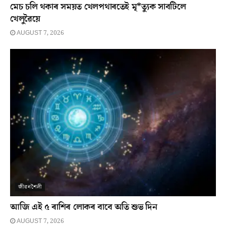
মেচ চলি থকাৰ সময়ত খেলপথাৰতেই মৃ*ত্যুক সাবটিলে
খেলুৱৈয়ে
AUGUST 7, 2026
জীৱনশৈলী
আজি এই ৫ ৰাশিৰ লোকৰ বাবে অতি শুভ দিন
AUGUST 7, 2026