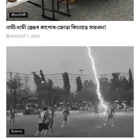
জীৱনশৈলী
নামী-দামী ব্ৰেণ্ডৰ কাপোৰ-জোতা কিনোতে সাৱধান!
AUGUST 7, 2026
বিনোদন