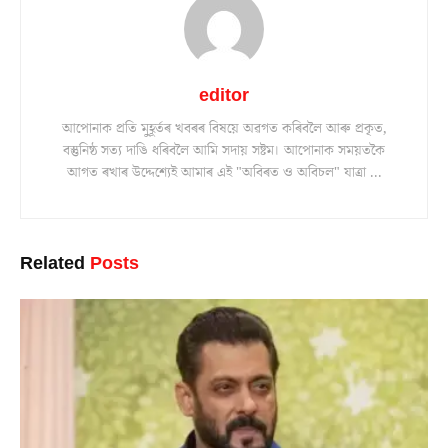
editor
আপোনাক প্ৰতি মুহূৰ্তৰ খবৰৰ বিষয়ে অৱগত কৰিবলৈ আৰু প্ৰকৃত,
বস্তুনিষ্ঠ সত্য দাঙি ধৰিবলৈ আমি সদায় সষ্টম। আপোনাক সময়তকৈ
আগত ৰখাৰ উদ্দেশ্যেই আমাৰ এই "অবিৰত ও অবিচল" যাত্ৰা ...
Related
Posts