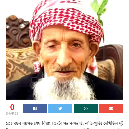
0
SHARES
১০২ বছৰ বয়সত শেষ বিয়া৷ ১৩৪টা সন্তান-সন্ততি, নাতি-পুতি৷ দেখিছিল দুই