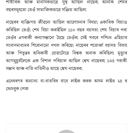
শাৰীৰিক আৰু মানসিকভাৱে সুস্থ আছিল নাছেৰ৷ আনকি শেষৰ
বছৰসমূহতো তেওঁ সামাজিকভাৱে সক্ৰিয় আছিল৷
নাছেৰৰ ব্যক্তিগত জীৱনো আছিল আলোচনাৰ বিষয়৷ একাধিক বিয়াও
কৰিছিল তেওঁ৷ শেষ বিয়া কৰাইছিল ১১০ বছৰ বয়সত৷ শেষ বিয়াৰ পৰা
তেওঁৰ এগৰাকী কন্যাসন্তানো হৈছে তেওঁৰ৷ সেই খবৰে পশ্চিম এছিয়াৰ
সংবাদমাধ্যমৰ শিৰোনামো দখল কৰিছে৷ নাছেৰৰ শতোৰ্ধ্ব বয়সত বিবাহ
আৰু পিতৃত্বৰ অধিকাৰী হোৱাটোৱে বিশ্বক অবাক কৰিছিল৷ মৃত্যুৰ
আগমুহূৰ্তলৈকে এক বিশাল পৰিয়াল আছিল শ্বেখ নাছেৰৰ৷ ১৩৪ গৰাকী
সন্তান আৰু নাতি নাতিনীও আছে শ্বেখ নাছেৰৰ৷
এনেধৰণৰ অন্যান্য বা-বাতৰিৰ বাবে লাইক কৰক অসম লাইভ ২৪ ৰ
ফেচবুক পেজ