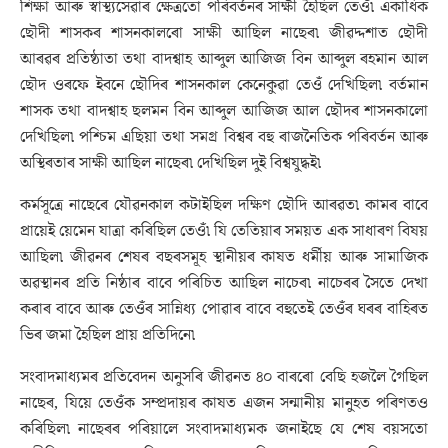
শিক্ষা আৰু স্বাস্থ্যসেৱাৰ ক্ষেত্ৰতো পৰিবৰ্তনৰ সাক্ষী হৈছিল তেওঁ৷ একাধিক
ছৌদী শাসকৰ শাসনকালৰো সাক্ষী আছিল নাছেৰ৷ জীৱদ্দশাত ছৌদী
আৰৱৰ প্ৰতিষ্ঠাতা তথা বাদশ্বাহ আব্দুল আজিজ বিন আব্দুল ৰহমান আল
ছৌদ ওৰফে ইবনে ছৌদিৰ শাসনকাল কেনেকুৱা তেওঁ দেখিছিল৷ বৰ্তমান
শাসক তথা বাদশ্বাহ ছলমন বিন আব্দুল আজিজ আল ছৌদৰ শাসনকালো
দেখিছিল৷ পশ্চিম এছিয়া তথা সমগ্ৰ বিশ্বৰ বহু ৰাজনৈতিক পৰিবৰ্তন আৰু
অস্থিৰতাৰ সাক্ষী আছিল নাছেৰ৷ দেখিছিল দুই বিশ্বযুদ্ধই৷
কৰ্মসূত্ৰে নাছেৰে যৌৱনকাল কটাইছিল দক্ষিণ ছৌদি আৰৱত৷ কামৰ বাবে
প্ৰায়েই য়েমেন যাত্ৰা কৰিছিল তেওঁ৷ যি তেতিয়াৰ সময়ত এক সাধাৰণ বিষয়
আছিল৷ জীৱনৰ শেষৰ বছৰসমূহ স্থানীয়ৰ কাষত ধৰ্মীয় আৰু সামাজিক
অৱস্থানৰ প্ৰতি নিষ্ঠাৰ বাবে পৰিচিত আছিল নাচেৰ৷ নাচেৰৰ সৈতে দেখা
কৰাৰ বাবে আৰু তেওঁৰ সান্নিধ্য পোৱাৰ বাবে বহুতেই তেওঁৰ ঘৰৰ বাহিৰত
ভিৰ জমা হৈছিল প্ৰায় প্ৰতিদিনে৷
সংবাদমাধ্যমৰ প্ৰতিবেদন অনুসৰি জীৱনত ৪০ বাৰৰো বেছি হজলৈ গৈছিল
নাছেৰ, যিয়ে তেওঁক সম্প্ৰদায়ৰ কাষত এজন সন্মানীয় মানুহত পৰিণতও
কৰিছিল৷ নাছেৰৰ পৰিয়ালে সংবাদমাধ্যমক জনাইছে যে শেষ বয়সতো