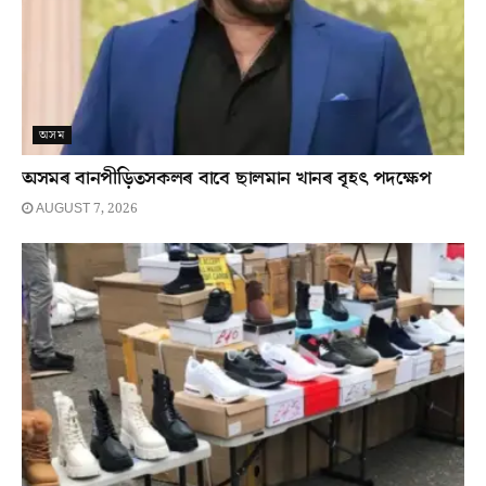
অসম
অসমৰ বানপীড়িতসকলৰ বাবে ছালমান খানৰ বৃহৎ পদক্ষেপ
AUGUST 7, 2026