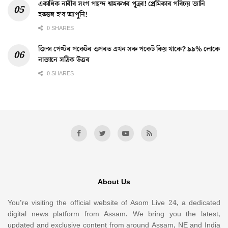
একাধিক নাৰীৰ সংগ পছন্দ শ্বাহৰুখৰ পুত্ৰৰ! প্ৰেমিকাৰ পৰিচয় জানি
হতভম্ব হ’ব আপুনি!
0 SHARES
জিন্স পেণ্টৰ পকেটৰ ওপৰত এখন সৰু পকেট কিয় থাকে? ৯৯% লোকে
নাজানে সঠিক উত্তৰ
0 SHARES
About Us
You’re visiting the official website of Asom Live 24, a dedicated
digital news platform from Assam. We bring you the latest,
updated and exclusive content from around Assam, NE and India