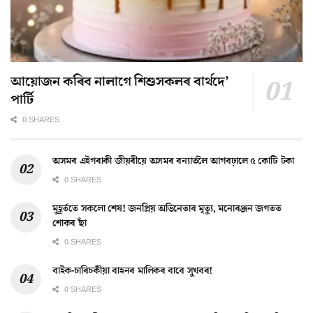
আয়োজন কৰিব নালাগে শিশুসকলৰ বাৰ্থদে’
পাৰ্টি
0 SHARES
অসমৰ এইগৰাকী জীয়ৰীয়ে অসমৰ বন্যাৰ্তলৈ আগবঢ়ালে ৫ কোটি টকা
0 SHARES
মুহূৰ্ততে সকলো শেষ! জনপ্ৰিয় অভিনেতাৰ মৃত্যু, মনোৰঞ্জন জগতত
শোকৰ ছাঁ
0 SHARES
বাইক-চাৰিচকীয়া বাহনৰ মালিকৰ বাবে সুখবৰ!
0 SHARES