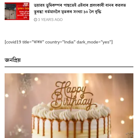
ভয়াৱহ ভূমিকম্পৰ পাছতেই এইবাৰ প্ৰলংকাৰী বানৰ কৱলত
তুৰস্ক! বৰ্তমানলৈ মৃতকৰ সংখ্যা ১০ লৈ বৃদ্ধি
3 YEARS AGO
[covid19 title=”ভাৰত” country=”India” dark_mode=”yes”]
জনপ্ৰিয়