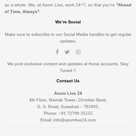
as a whole. We, at Asom Live, work 24×7, so that you’re
“Ahead
of Time, Always”
.
We’re Social
Make sure to subscribe to our Social Media handles to get regular
updates.
We post exclusive content and updates at these accounts. Stay
Tuned !!
Contact Us
Asom Live 24
4th Floor, Mainak Tower, Christian Basti,
G. S. Road, Guwahati – 781005,
Phone: +91 72798 35555
Email: info@asomlive24.com