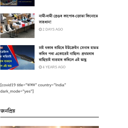
নামী-দামী ব্ৰেণ্ডৰ কাপোৰ-জোতা কিনোতে
সাৱধান!
2 DAYS AGO
চাই থকাৰ বাহিৰে ইউক্ৰেইন সেনাৰ হাতত
কৰিব পৰা একোৱেই নাছিল। প্ৰথমবাৰ
ৰাছিয়াই ব্যৱহাৰ কৰিলে এই অস্ত্ৰ
4 YEARS AGO
[covid19 title=”ভাৰত” country=”India”
dark_mode=”yes”]
জনপ্ৰিয়