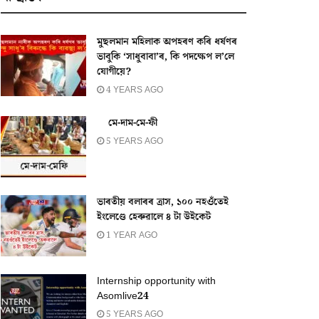
মুছলমান মহিলাক অপহৰণ কৰি ধৰ্ষণৰ
ভাবুকি ‘সাধুবাবা’ৰ, কি পদক্ষেপ ল’লে
যোগীয়ে?
4 YEARS AGO
মে-দাম-মে-ফী
5 YEARS AGO
ভাৰতীয় বলাৰৰ ত্ৰাস, ১০০ নহওঁতেই
ইংলেণ্ডে হেৰুৱালে ৪ টা উইকেট
1 YEAR AGO
Internship opportunity with
Asomlive24
5 YEARS AGO