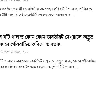
ৰতৰ হৈ ৭ গৰাকী চেলেব্ৰিটিয়ে অংশগ্ৰহণ কৰিব মীট গালাত, তালিকাত
মীট গালা মানেই চেলেব্ৰিটি সকলৰ সাজ-সজ্জা৷ কাৰ ...
 মীট গালাত কোন কোন ভাৰতীয়ই দেখুৱালে অদ্ভুত
কোনে গৌৰৱাম্বিত কৰিলে ভাৰতক
MAY 7, 2024
0
ীট গালাত কোন কোন ভাৰতীয়ই দেখুৱালে অদ্ভুত সাজ, কোনে গৌৰৱাম্বিত
ৰতক বিশ্বৰ সবাতোকৈ ডাঙৰ ফেশ্বন অনুষ্ঠান মীট গালাক ...