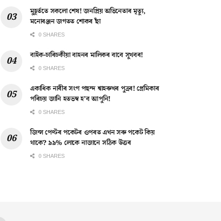
মুহূৰ্ততে সকলো শেষ! জনপ্ৰিয় অভিনেতাৰ মৃত্যু,
মনোৰঞ্জন জগতত শোকৰ ছাঁ
0 SHARES
বাইক-চাৰিচকীয়া বাহনৰ মালিকৰ বাবে সুখবৰ!
0 SHARES
একাধিক নাৰীৰ সংগ পছন্দ শ্বাহৰুখৰ পুত্ৰৰ! প্ৰেমিকাৰ
পৰিচয় জানি হতভম্ব হ’ব আপুনি!
0 SHARES
জিন্স পেণ্টৰ পকেটৰ ওপৰত এখন সৰু পকেট কিয়
থাকে? ৯৯% লোকে নাজানে সঠিক উত্তৰ
0 SHARES