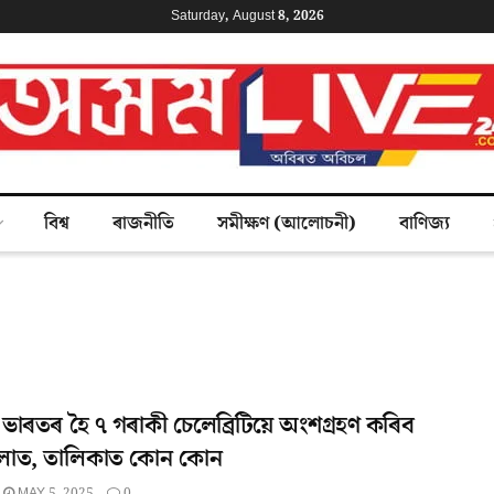
Saturday, August 8, 2026
বিশ্ব
ৰাজনীতি
সমীক্ষণ (আলোচনী)
বাণিজ্য
ভাৰতৰ হৈ ৭ গৰাকী চেলেব্ৰিটিয়ে অংশগ্ৰহণ কৰিব
ালাত, তালিকাত কোন কোন
MAY 5, 2025
0