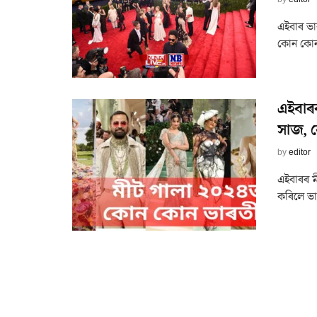
এইবাৰ ভা
কোন কোন 
এইবাৰৰ
সাজ, 
by
editor
এইবাৰৰ ম
কৰিলে ভা