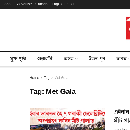
About
Advertise
Careers
English Edition
মুখ্য পৃষ্ঠা
গুৱাহাটী
অসম
উত্তৰ-পূব
ভাৰত
Home
Tag
Met Gala
Tag:
Met Gala
এইবাৰ 
মীট গ
by
editor