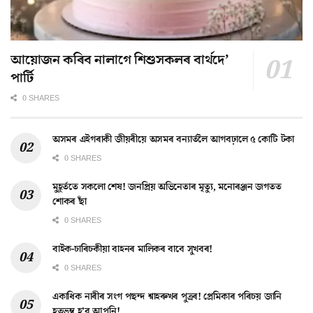
আয়োজন কৰিব নালাগে শিশুসকলৰ বাৰ্থদে’
পাৰ্টি
0 SHARES
অসমৰ এইগৰাকী জীয়ৰীয়ে অসমৰ বন্যাৰ্তলৈ আগবঢ়ালে ৫ কোটি টকা
0 SHARES
মুহূৰ্ততে সকলো শেষ! জনপ্ৰিয় অভিনেতাৰ মৃত্যু, মনোৰঞ্জন জগতত
শোকৰ ছাঁ
0 SHARES
বাইক-চাৰিচকীয়া বাহনৰ মালিকৰ বাবে সুখবৰ!
0 SHARES
একাধিক নাৰীৰ সংগ পছন্দ শ্বাহৰুখৰ পুত্ৰৰ! প্ৰেমিকাৰ পৰিচয় জানি
হতভম্ব হ’ব আপুনি!