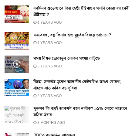
বৰদিনৰ শুভেচ্ছাৰে কিয় হেপ্পী খ্ৰীষ্টমাছৰ সলনি কোৱা হয় মেৰী
খ্ৰীষ্টমাছ’?
4 YEARS AGO
ধনতেৰছ, বস্তু কিনাৰ শুভ মুহূৰ্তৰ বিষয়ে জানেনে?
4 YEARS AGO
সমগ্ৰ বিশ্বত ভোকাতুৰ লোকৰ সংখ্যা বাঢ়িছে
5 YEARS AGO
জিঅ’ সন্দৰ্ভত মুকেশ আম্বানীৰ কেইবাটাও ডাঙৰ ঘোষণা,
গ্ৰাহতে লাভ কৰিব বহু সুবিধা
2 YEARS AGO
পুৰুষৰ কি বস্তুই আকৰ্ষণ কৰে নাৰীক? ৯৯% লোকে নাজানে
সঠিক উত্তৰ
3 MONTHS AGO
BBCত বদৰুদ্দিন আজমল