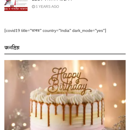
5 YEARS AGO
[covid19 title=”ভাৰত” country=”India” dark_mode=”yes”]
জনপ্ৰিয়