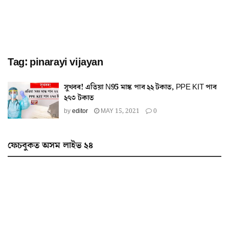
Tag:
pinarayi vijayan
সুখবৰ! এতিয়া N95 মাস্ক পাব ২২ টকাত, PPE KIT পাব
২৭৩ টকাত
by
editor
MAY 15, 2021
0
ফেচবুকত অসম লাইভ ২৪