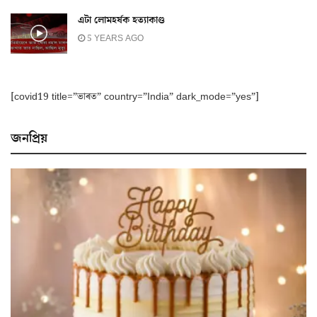
এটা লোমহৰ্ষক হত্যাকাণ্ড
5 YEARS AGO
[covid19 title=”ভাৰত” country=”India” dark_mode=”yes”]
জনপ্ৰিয়