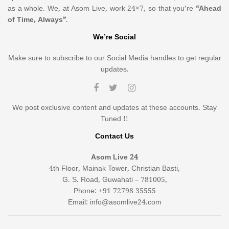
as a whole. We, at Asom Live, work 24×7, so that you’re
“Ahead
of Time, Always”
.
We’re Social
Make sure to subscribe to our Social Media handles to get regular
updates.
We post exclusive content and updates at these accounts. Stay
Tuned !!
Contact Us
Asom Live 24
4th Floor, Mainak Tower, Christian Basti,
G. S. Road, Guwahati – 781005,
Phone: +91 72798 35555
Email: info@asomlive24.com