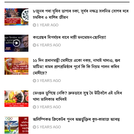
৮জুনৰ পৰা ঘূৰিব ভাগ্যৰ চকা, সূৰ্যৰ নক্ষত্ৰ সলনিত সোণৰ দৰে
চমকিব ৩ ৰাশিৰ জীৱন
1 YEAR AGO
কংগ্ৰেছৰ বিপৰ্যয়ৰ বাবে দায়ী মনমোহন-ছোনিয়া!
6 YEARS AGO
১১ দিন প্ৰধানমন্ত্ৰী মোদীয়ে একো নকয়, নাখাই খাদ্যও, শুব
মাটিত! ৰামৰ প্ৰাণপ্ৰতিষ্ঠাৰ পূৰ্বে কি কি নিয়ম পালন কৰিব
মোদীয়ে?
3 YEARS AGO
ডেংগুত ভূগিছে নেকি? দ্ৰুতভাৱে সুস্থ হৈ উঠিবলৈ এই ৫বিধ
খাদ্য তালিকাত ৰাখিবই
3 YEARS AGO
অলিম্পিকত ক্ৰিকেটৰ পুনৰ অন্তৰ্ভুক্তিৰ কুচ-কাৱাজ আৰম্ভ
5 YEARS AGO