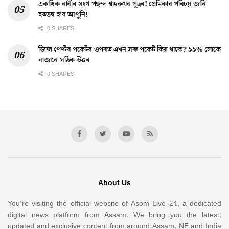
একাধিক নাৰীৰ সংগ পছন্দ শ্বাহৰুখৰ পুত্ৰৰ! প্ৰেমিকাৰ পৰিচয় জানি
হতভম্ব হ’ব আপুনি!
0 SHARES
জিন্স পেণ্টৰ পকেটৰ ওপৰত এখন সৰু পকেট কিয় থাকে? ৯৯% লোকে
নাজানে সঠিক উত্তৰ
0 SHARES
About Us
You’re visiting the official website of Asom Live 24, a dedicated
digital news platform from Assam. We bring you the latest,
updated and exclusive content from around Assam, NE and India