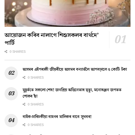
আয়োজন কৰিব নালাগে শিশুসকলৰ বাৰ্থদে’
পাৰ্টি
0 SHARES
অসমৰ এইগৰাকী জীয়ৰীয়ে অসমৰ বন্যাৰ্তলৈ আগবঢ়ালে ৫ কোটি টকা
0 SHARES
মুহূৰ্ততে সকলো শেষ! জনপ্ৰিয় অভিনেতাৰ মৃত্যু, মনোৰঞ্জন জগতত
শোকৰ ছাঁ
0 SHARES
বাইক-চাৰিচকীয়া বাহনৰ মালিকৰ বাবে সুখবৰ!
0 SHARES