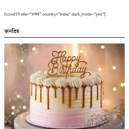
[covid19 title=”ভাৰত” country=”India” dark_mode=”yes”]
জনপ্ৰিয়