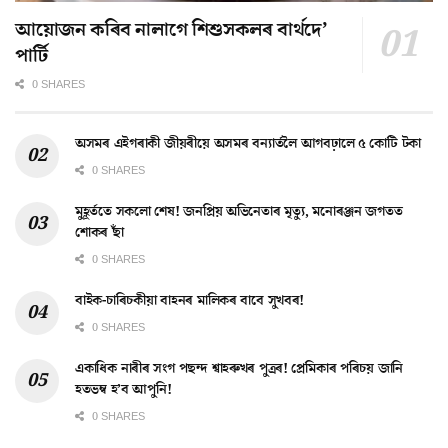
আয়োজন কৰিব নালাগে শিশুসকলৰ বাৰ্থদে’
পাৰ্টি
0 SHARES
অসমৰ এইগৰাকী জীয়ৰীয়ে অসমৰ বন্যাৰ্তলৈ আগবঢ়ালে ৫ কোটি টকা
0 SHARES
মুহূৰ্ততে সকলো শেষ! জনপ্ৰিয় অভিনেতাৰ মৃত্যু, মনোৰঞ্জন জগতত
শোকৰ ছাঁ
0 SHARES
বাইক-চাৰিচকীয়া বাহনৰ মালিকৰ বাবে সুখবৰ!
0 SHARES
একাধিক নাৰীৰ সংগ পছন্দ শ্বাহৰুখৰ পুত্ৰৰ! প্ৰেমিকাৰ পৰিচয় জানি
হতভম্ব হ’ব আপুনি!
0 SHARES