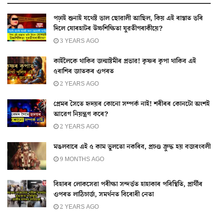
পঢ়াই শুনাই যথেষ্ট ভাল ছোৱালী আছিল, কিয় এই ৰাস্তাত ভৰি
দিলে যোৰহাটৰ উচ্চশিক্ষিতা যুৱতীগৰাকীয়ে?
3 YEARS AGO
কাইলৈকে থাকিব জন্মাষ্টমীৰ প্ৰভাৱ! কৃষ্ণৰ কৃপা থাকিব এই
৫ৰাশিৰ জাতকৰ ওপৰত
2 YEARS AGO
প্ৰেমৰ সৈতে হৃদয়ৰ কোনো সম্পৰ্ক নাই! শৰীৰৰ কোনটো অংশই
আৱেগ নিয়ন্ত্ৰণ কৰে?
2 YEARS AGO
মঙলবাৰে এই ৫ কাম ভুলতো নকৰিব, প্ৰচণ্ড ক্ৰুদ্ধ হয় বজৰংবলী
9 MONTHS AGO
বিহাৰৰ লোকসেৱা পৰীক্ষা সন্দৰ্ভত হাহাকাৰ পৰিস্থিতি, প্ৰাৰ্থীৰ
ওপৰত লাঠিচাৰ্জ, সমৰ্থনত বিৰোধী নেতা
2 YEARS AGO