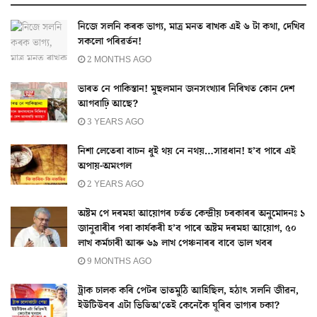
নিজে সলনি কৰক ভাগ্য, মাত্ৰ মনত ৰাখক এই ৬ টা কথা, দেখিব
সকলো পৰিৱৰ্তন!
2 MONTHS AGO
ভাৰত নে পাকিস্তান! মুছলমান জনসংখ্যাৰ নিৰিখত কোন দেশ
আগবাঢ়ি আছে?
3 YEARS AGO
নিশা লেতেৰা বাচন ধুই থয় নে নথয়…সাৱধান! হ’ব পাৰে এই
অপায়-অমংগল
2 YEARS AGO
অষ্টম পে দৰমহা আয়োগৰ চৰ্তত কেন্দ্ৰীয় চৰকাৰৰ অনুমোদনঃ ১
জানুৱাৰীৰ পৰা কাৰ্যকৰী হ’ব পাৰে অষ্টম দৰমহা আয়োগ, ৫০
লাখ কৰ্মচাৰী আৰু ৬৯ লাখ পেঞ্চনাৰৰ বাবে ভাল খবৰ
9 MONTHS AGO
ট্ৰাক চালক কৰি পেটৰ ভাতমুঠি আহিছিল, হঠাৎ সলনি জীৱন,
ইউটিউবৰ এটা ভিডিঅ’তেই কেনেকৈ ঘূৰিব ভাগ্যৰ চকা?