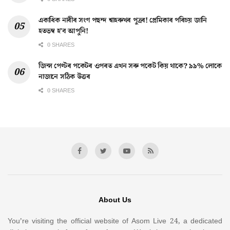
একাধিক নাৰীৰ সংগ পছন্দ শ্বাহৰুখৰ পুত্ৰৰ! প্ৰেমিকাৰ পৰিচয় জানি
হতভম্ব হ’ব আপুনি!
0 SHARES
জিন্স পেণ্টৰ পকেটৰ ওপৰত এখন সৰু পকেট কিয় থাকে? ৯৯% লোকে
নাজানে সঠিক উত্তৰ
0 SHARES
About Us
You’re visiting the official website of Asom Live 24, a dedicated