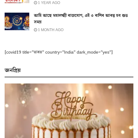
1 YEAR AGO
আহি আছে মহালক্ষ্মী ৰাজযোগ, এই ৩ ৰাশিৰ আৰম্ভ হব শুভ
সময়
1 MONTH AGO
[covid19 title=”ভাৰত” country=”India” dark_mode=”yes”]
জনপ্ৰিয়