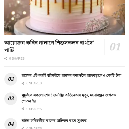
আয়োজন কৰিব নালাগে শিশুসকলৰ বাৰ্থদে’
পাৰ্টি
0 SHARES
অসমৰ এইগৰাকী জীয়ৰীয়ে অসমৰ বন্যাৰ্তলৈ আগবঢ়ালে ৫ কোটি টকা
0 SHARES
মুহূৰ্ততে সকলো শেষ! জনপ্ৰিয় অভিনেতাৰ মৃত্যু, মনোৰঞ্জন জগতত
শোকৰ ছাঁ
0 SHARES
বাইক-চাৰিচকীয়া বাহনৰ মালিকৰ বাবে সুখবৰ!
0 SHARES