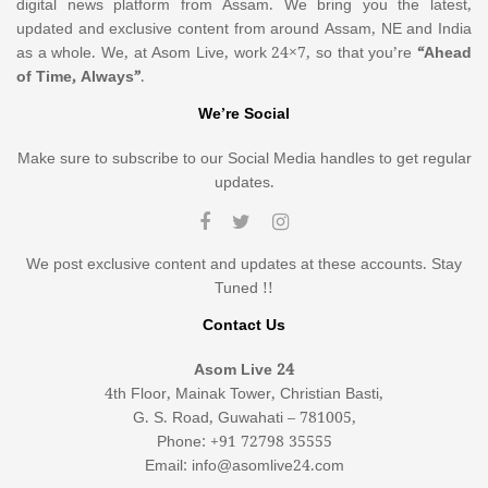
digital news platform from Assam. We bring you the latest,
updated and exclusive content from around Assam, NE and India
as a whole. We, at Asom Live, work 24×7, so that you’re
“Ahead
of Time, Always”
.
We’re Social
Make sure to subscribe to our Social Media handles to get regular
updates.
We post exclusive content and updates at these accounts. Stay
Tuned !!
Contact Us
Asom Live 24
4th Floor, Mainak Tower, Christian Basti,
G. S. Road, Guwahati – 781005,
Phone: +91 72798 35555
Email: info@asomlive24.com