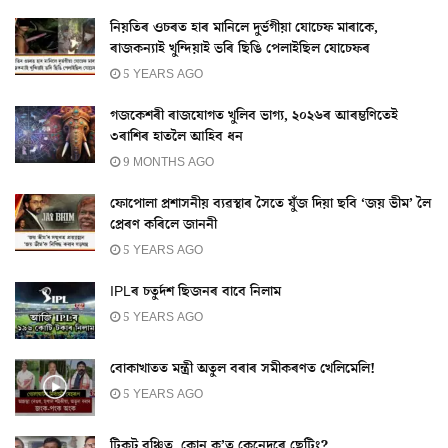
নিয়তিৰ ওচৰত হাৰ মানিলে দুৰ্ভগীয়া যোচেফ মাৰাকে,
ৰাজকন্যাই খুন্দিয়াই ভৰি ছিঙি পেলাইছিল যোচেফৰ
5 YEARS AGO
গজকেশৰী ৰাজযোগত খুলিব ভাগ্য, ২০২৬ৰ আৰম্ভণিতেই
৩ৰাশিৰ হাতলৈ আহিব ধন
9 MONTHS AGO
ফোপোলা প্ৰশাসনীয় ব্যৱস্থাৰ সৈতে যুঁজ দিয়া ছবি ‘জয় ভীম’ লৈ
প্ৰেৰণ কৰিলে জাননী
5 YEARS AGO
IPLৰ চতুৰ্দশ ছিজনৰ বাবে নিলাম
5 YEARS AGO
বোকাখাতত মন্ত্ৰী অতুল বৰাৰ সমীকৰণত খেলিমেলি!
5 YEARS AGO
টিকট বঞ্চিত, কোন ক’ত কেনেদৰে ছেটিং?