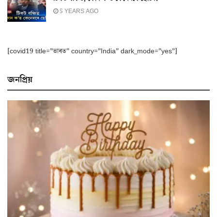
5 YEARS AGO
[covid19 title=”ভাৰত” country=”India” dark_mode=”yes”]
জনপ্ৰিয়