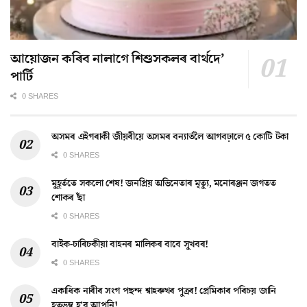
আয়োজন কৰিব নালাগে শিশুসকলৰ বাৰ্থদে’
পাৰ্টি
0 SHARES
অসমৰ এইগৰাকী জীয়ৰীয়ে অসমৰ বন্যাৰ্তলৈ আগবঢ়ালে ৫ কোটি টকা
0 SHARES
মুহূৰ্ততে সকলো শেষ! জনপ্ৰিয় অভিনেতাৰ মৃত্যু, মনোৰঞ্জন জগতত
শোকৰ ছাঁ
0 SHARES
বাইক-চাৰিচকীয়া বাহনৰ মালিকৰ বাবে সুখবৰ!
0 SHARES
একাধিক নাৰীৰ সংগ পছন্দ শ্বাহৰুখৰ পুত্ৰৰ! প্ৰেমিকাৰ পৰিচয় জানি
হতভম্ব হ’ব আপুনি!