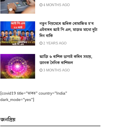
4 MONTHS AGO
নতুন নিয়মেৰে অধিক ৰোমাঞ্চিত হ’ব
এইবাৰৰ আই পি এল, মাজত মাথো দুটা
দিন বাকি
2 YEARS AGO
আজি ৬ ৰাশিক ভাগ্যই কৰিব সহায়,
জানক দৈনিক ৰাশিফল
3 MONTHS AGO
[covid19 title=”ভাৰত” country=”India”
dark_mode=”yes”]
জনপ্ৰিয়