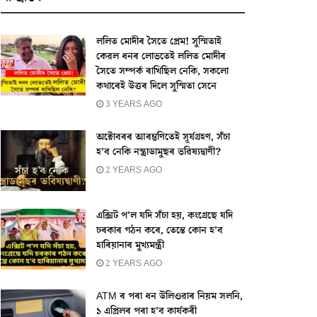
ললিত মোদীৰ সৈতে প্ৰেম! সুস্মিতাই
কেৱল ধনৰ লোভতেই ললিত মোদীৰ
সৈতে সম্পৰ্ক ৰাখিছিল নেকি, সকলো
কথাৰেই উত্তৰ দিলে সুস্মিতা সেনে
3 YEARS AGO
অক্টোবৰৰ আৰম্ভণিতেই সূৰ্যগ্ৰহণ, সঁচা
হ’ব নেকি নস্ত্ৰাডামুছৰ ভৱিষ্যদ্বাণী?
2 YEARS AGO
এক্সিট প’ল যদি সঁচা হয়, কংগ্ৰেছে যদি
চৰকাৰ গঠন কৰে, তেন্তে কোন হ’ব
হাৰিয়ানাৰ মুখ্যমন্ত্ৰী
2 YEARS AGO
ATM ৰ পৰা ধন উলিওৱাৰ নিয়ম সলনি,
১ এপ্ৰিলৰ পৰা হ’ব কাৰ্যকৰী