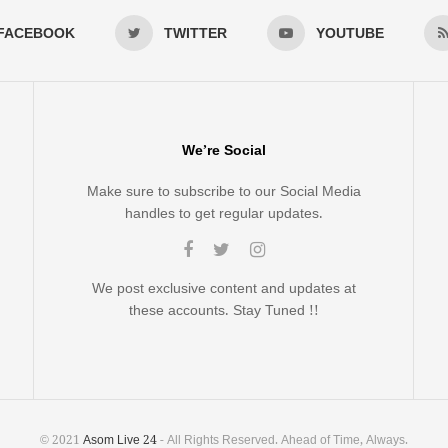
FACEBOOK
TWITTER
YOUTUBE
We’re Social
Make sure to subscribe to our Social Media
handles to get regular updates.
We post exclusive content and updates at
these accounts. Stay Tuned !!
© 2021
Asom Live 24
- All Rights Reserved. Ahead of Time, Always.