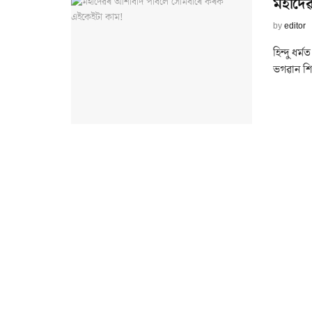
মহাদে
by
editor
হিন্দু ধ
ভগৱান শি