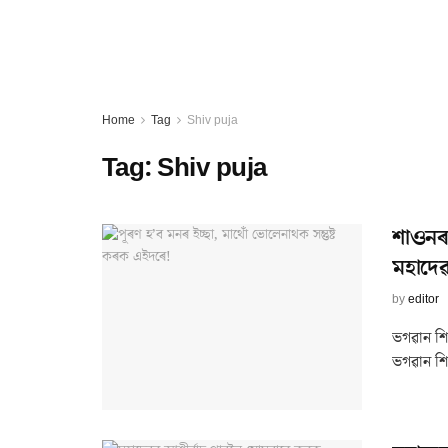
Home
Tag
Shiv puja
Tag:
Shiv puja
শাওনৰ 
মহাদে
by
editor
ভগৱান শি
ভগৱান শি