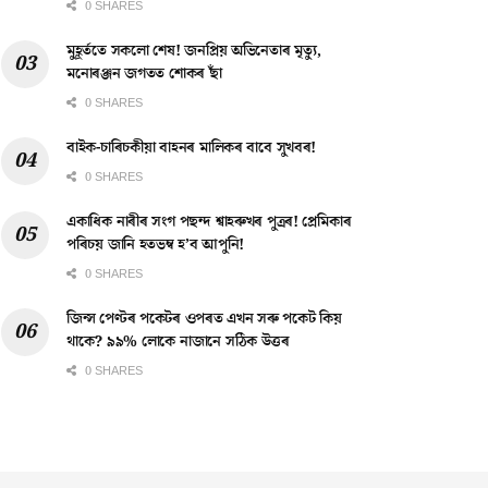
0 SHARES
মুহূৰ্ততে সকলো শেষ! জনপ্ৰিয় অভিনেতাৰ মৃত্যু,
মনোৰঞ্জন জগতত শোকৰ ছাঁ
0 SHARES
বাইক-চাৰিচকীয়া বাহনৰ মালিকৰ বাবে সুখবৰ!
0 SHARES
একাধিক নাৰীৰ সংগ পছন্দ শ্বাহৰুখৰ পুত্ৰৰ! প্ৰেমিকাৰ
পৰিচয় জানি হতভম্ব হ’ব আপুনি!
0 SHARES
জিন্স পেণ্টৰ পকেটৰ ওপৰত এখন সৰু পকেট কিয়
থাকে? ৯৯% লোকে নাজানে সঠিক উত্তৰ
0 SHARES