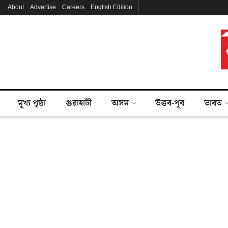
About
Advertise
Careers
English Edition
মুখ্য পৃষ্ঠা
গুৱাহাটী
অসম
উত্তৰ-পূব
ভাৰত