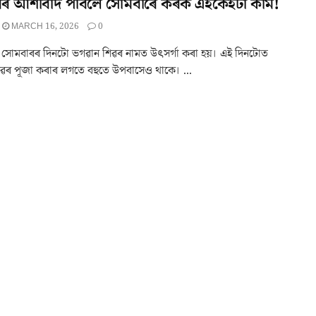
ৱৰ আশীৰ্বাদ পাবলৈ সোমবাৰে কৰক এইকেইটা কাম!
MARCH 16, 2026
0
ৰ্মত সোমবাৰৰ দিনটো ভগৱান শিৱৰ নামত উৎসৰ্গা কৰা হয়। এই দিনটোত
ৱৰ পূজা কৰাৰ লগতে বহুতে উপবাসেও থাকে। ...