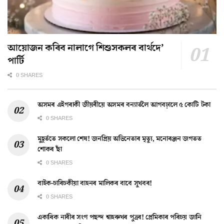
আয়োজন কৰিব নালাগে শিশুসকলৰ বাৰ্থদে’
পাৰ্টি
0 SHARES
অসমৰ এইগৰাকী জীয়ৰীয়ে অসমৰ বন্যাৰ্তলৈ আগবঢ়ালে ৫ কোটি টকা
0 SHARES
মুহূৰ্ততে সকলো শেষ! জনপ্ৰিয় অভিনেতাৰ মৃত্যু, মনোৰঞ্জন জগতত
শোকৰ ছাঁ
0 SHARES
বাইক-চাৰিচকীয়া বাহনৰ মালিকৰ বাবে সুখবৰ!
0 SHARES
একাধিক নাৰীৰ সংগ পছন্দ শ্বাহৰুখৰ পুত্ৰৰ! প্ৰেমিকাৰ পৰিচয় জানি