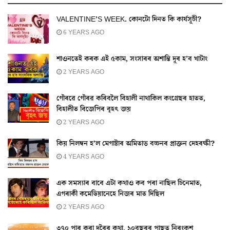
VALENTINE’S WEEK. কোনটো দিনত কি কাৰ্যসূচী?
6 YEARS AGO
শাওনতেই কৰক এই ৫কাম, সংসাৰৰ অশান্তি দূৰ হ’ব খাটাং
2 YEARS AGO
গৌৰৱে গৌৰৱ কৰিবলৈ বিহালী নাথাকিল কংগ্ৰেছৰ হাতত,
বিহালীত বিজেপিৰ বৃহৎ জয়
2 YEARS AGO
কিয় নিলম্বন হ’ল মেগাষ্টাৰ অমিতাভ বচ্চনৰ প্ৰাক্তন দেহৰক্ষী?
4 YEARS AGO
এক সমস্যাৰ বাবে এটা কথাও কব পৰা নাছিল চিনেমাত,
এগৰাকী কমেডিয়ানেহে নিজৰ মাত দিছিল
2 YEARS AGO
৩৭০ পাৰ কৰা দূৰৈৰ কথা, ১০বছৰৰ পাছত নিৰংকুশ