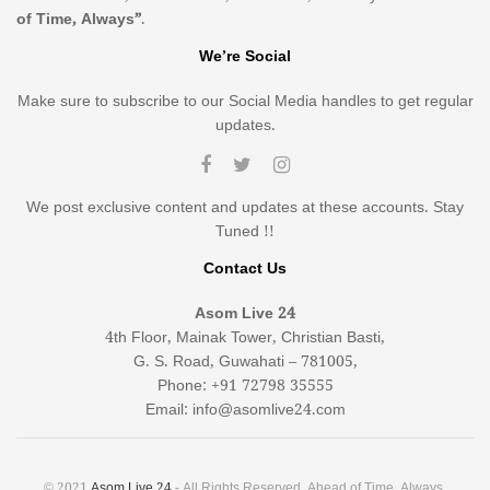
of Time, Always”
.
We’re Social
Make sure to subscribe to our Social Media handles to get regular
updates.
We post exclusive content and updates at these accounts. Stay
Tuned !!
Contact Us
Asom Live 24
4th Floor, Mainak Tower, Christian Basti,
G. S. Road, Guwahati – 781005,
Phone: +91 72798 35555
Email: info@asomlive24.com
© 2021
Asom Live 24
- All Rights Reserved. Ahead of Time, Always.