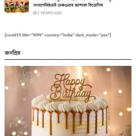
সংখ্যাগৰিষ্ঠতাই হেৰুওৱাৰ আশংকা বিজেপিৰ
2 YEARS AGO
[covid19 title=”ভাৰত” country=”India” dark_mode=”yes”]
জনপ্ৰিয়