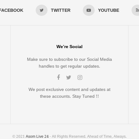
FACEBOOK
TWITTER
YOUTUBE
We’re Social
Make sure to subscribe to our Social Media
handles to get regular updates.
We post exclusive content and updates at
these accounts. Stay Tuned !!
© 2021
Asom Live 24
- All Rights Reserved. Ahead of Time, Always.