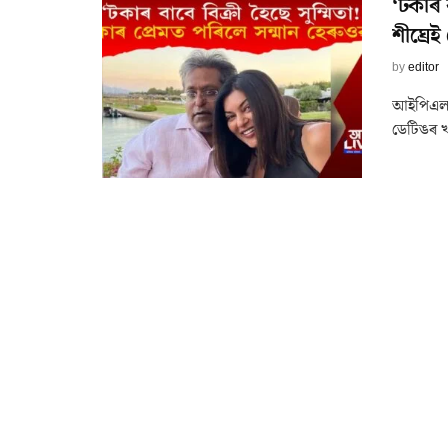
‘টকাৰ ব
শীঘ্ৰে
by
editor
আইপিএলৰ 
ডেটিঙৰ খব