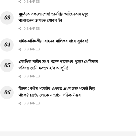
0 SHARES
মুহূৰ্ততে সকলো শেষ! জনপ্ৰিয় অভিনেতাৰ মৃত্যু,
মনোৰঞ্জন জগতত শোকৰ ছাঁ
0 SHARES
বাইক-চাৰিচকীয়া বাহনৰ মালিকৰ বাবে সুখবৰ!
0 SHARES
একাধিক নাৰীৰ সংগ পছন্দ শ্বাহৰুখৰ পুত্ৰৰ! প্ৰেমিকাৰ
পৰিচয় জানি হতভম্ব হ’ব আপুনি!
0 SHARES
জিন্স পেণ্টৰ পকেটৰ ওপৰত এখন সৰু পকেট কিয়
থাকে? ৯৯% লোকে নাজানে সঠিক উত্তৰ
0 SHARES