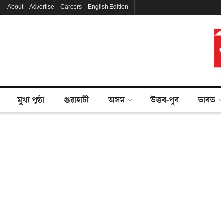
About
Advertise
Careers
English Edition
মুখ্য পৃষ্ঠা
গুৱাহাটী
অসম
উত্তৰ-পূব
ভাৰত