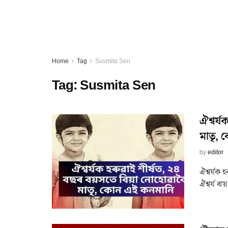
Home
Tag
Susmita Sen
Tag:
Susmita Sen
ঐশ্বৰ্
মাতৃ,
by
editor
ঐশ্বৰ্যক
ঐশ্বৰ্য ৰ