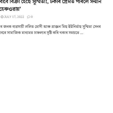
াবে বিক্ৰী হৈছে সুম্মিতা!, টকাৰ প্ৰেমত পৰিলে সন্মান
ই হেৰুওৱায়’
JULY 17, 2022
0
জনক ব্যৱসায়ী ললিত মোদী আৰু প্ৰাক্তন মিছ ইউনিৰ্ভাছ সুম্মিতা সেনৰ
ৰে সামাজিক মাধ্যমত চাঞ্চল্যৰ সৃষ্টি কৰি থকাৰ সময়তে ...