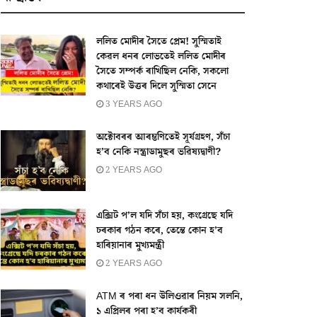
ললিত মোদীৰ সৈতে প্ৰেম! সুস্মিতাই
কেৱল ধনৰ লোভতেই ললিত মোদীৰ
সৈতে সম্পৰ্ক ৰাখিছিল নেকি, সকলো
কথাৰেই উত্তৰ দিলে সুস্মিতা সেনে
3 YEARS AGO
অক্টোবৰৰ আৰম্ভণিতেই সূৰ্যগ্ৰহণ, সঁচা
হ’ব নেকি নস্ত্ৰাডামুছৰ ভৱিষ্যদ্বাণী?
2 YEARS AGO
এক্সিট প’ল যদি সঁচা হয়, কংগ্ৰেছে যদি
চৰকাৰ গঠন কৰে, তেন্তে কোন হ’ব
হাৰিয়ানাৰ মুখ্যমন্ত্ৰী
2 YEARS AGO
ATM ৰ পৰা ধন উলিওৱাৰ নিয়ম সলনি,
১ এপ্ৰিলৰ পৰা হ’ব কাৰ্যকৰী