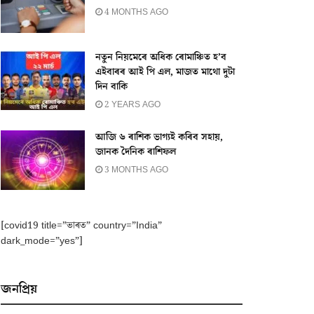
4 MONTHS AGO
নতুন নিয়মেৰে অধিক ৰোমাঞ্চিত হ’ব
এইবাৰৰ আই পি এল, মাজত মাথো দুটা
দিন বাকি
2 YEARS AGO
আজি ৬ ৰাশিক ভাগ্যই কৰিব সহায়,
জানক দৈনিক ৰাশিফল
3 MONTHS AGO
[covid19 title=”ভাৰত” country=”India”
dark_mode=”yes”]
জনপ্ৰিয়