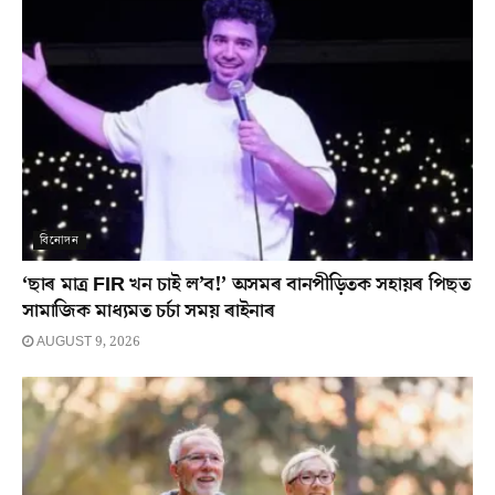
বিনোদন
‘ছাৰ মাত্ৰ FIR খন চাই ল’ব!’ অসমৰ বানপীড়িতক সহায়ৰ পিছত
সামাজিক মাধ্যমত চৰ্চা সময় ৰাইনাৰ
AUGUST 9, 2026