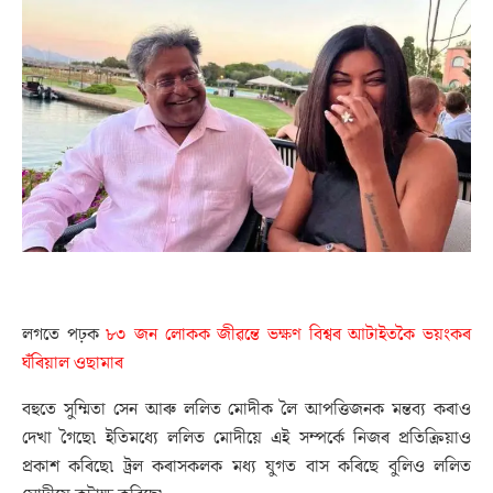
লগতে পঢ়ক
৮৩ জন লোকক জীৱন্তে ভক্ষণ বিশ্বৰ আটাইতকৈ ভয়ংকৰ
ঘঁৰিয়াল ওছামাৰ
বহুতে সুম্মিতা সেন আৰু ললিত মোদীক লৈ আপত্তিজনক মন্তব্য কৰাও
দেখা গৈছে৷ ইতিমধ্যে ললিত মোদীয়ে এই সম্পৰ্কে নিজৰ প্ৰতিক্ৰিয়াও
প্ৰকাশ কৰিছে৷ ট্ৰল কৰাসকলক মধ্য যুগত বাস কৰিছে বুলিও ললিত