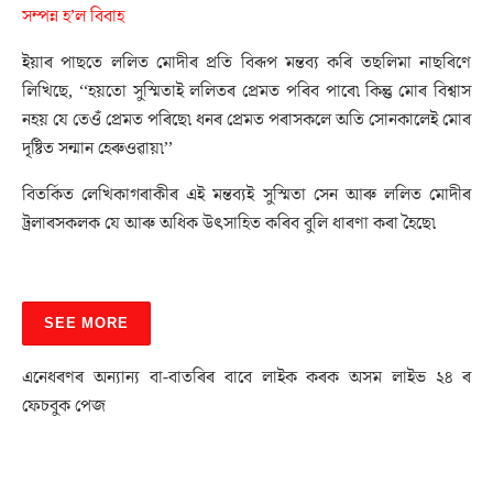
সম্পন্ন হ’ল বিবাহ
ইয়াৰ পাছতে ললিত মোদীৰ প্ৰতি বিৰূপ মন্তব্য কৰি তছলিমা নাছৰিণে
লিখিছে, ‘‘হয়তো সুস্মিতাই ললিতৰ প্ৰেমত পৰিব পাৰে৷ কিন্তু মোৰ বিশ্বাস
নহয় যে তেওঁ প্ৰেমত পৰিছে৷ ধনৰ প্ৰেমত পৰাসকলে অতি সোনকালেই মোৰ
দৃষ্টিত সন্মান হেৰুওৱায়৷’’
বিতৰ্কিত লেখিকাগৰাকীৰ এই মন্তব্যই সুস্মিতা সেন আৰু ললিত মোদীৰ
ট্ৰলাৰসকলক যে আৰু অধিক উৎসাহিত কৰিব বুলি ধাৰণা কৰা হৈছে৷
SEE MORE
এনেধৰণৰ অন্যান্য বা-বাতৰিৰ বাবে লাইক কৰক অসম লাইভ ২৪ ৰ
ফেচবুক পেজ