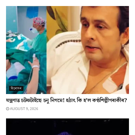
বিনোদন
যন্ত্ৰণাত চটফটাইছে চনু নিগমে! হঠাৎ কি হ’ল কণ্ঠশিল্পীগৰাকীৰ?
AUGUST 9, 2026