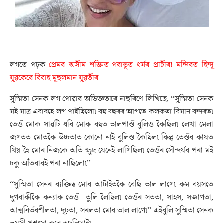
লগতে পঢ়ক
প্ৰেমৰ অসীম শক্তিত পৰাভূত ধৰ্মৰ প্ৰাচীৰ! মন্দিৰত হিন্দু
যুৱকেৰে বিবাহ মুছলমান যুৱতীৰ
সুস্মিতা সেনক লগ পোৱাৰ অভিজ্ঞতাৰে নাছৰিণে লিখিছে, ‘‘সুস্মিতা সেনক
মই মাত্ৰ এবাৰহে লগ পাইছিলো৷ বহু বছৰৰ আগতে কলকতা বিমান বন্দৰত৷
তেওঁ মোক সাৱটি ধৰি মোক বহুত ভালপাওঁ বুলিও কৈছিল৷ লেখা মেলা
জগতত মোতকৈ উচ্চতাত কোনো নাই বুলিও কৈছিল৷ কিন্তু তেওঁৰ কাষত
থিয় হৈ মোৰ নিজকে অতি ক্ষুদ্ৰ যেনেই লাগিছিল৷ তেওঁৰ সৌন্দৰ্যৰ পৰা মই
চকু আঁতৰাবই পৰা নাছিলো৷’’
‘‘সুস্মিতা সেনৰ ব্যক্তিত্ব মোৰ আটাইতকৈ বেছি ভাল লাগে৷ কম বয়সতে
দুগৰাকীকৈ কন্যাক তেওঁ তুলি লৈছিল৷ তেওঁৰ সততা, সাহস, সজাগতা,
আত্মনিৰ্ভৰশীলতা, দৃঢ়তা, সৰলতা মোৰ ভাল লাগে৷’’ এইবুলি সুস্মিতা সেনক
ভুয়সী প্ৰশংসা কৰে তছলিমাই৷