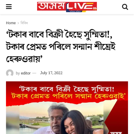
Home
বিবিধ
‘টকাৰ বাবে বিক্ৰী হৈছে সুম্মিতা!,
টকাৰ প্ৰেমত পৰিলে সন্মান শীঘ্ৰেই
হেৰুওৱায়’
by
editor
July 17, 2022