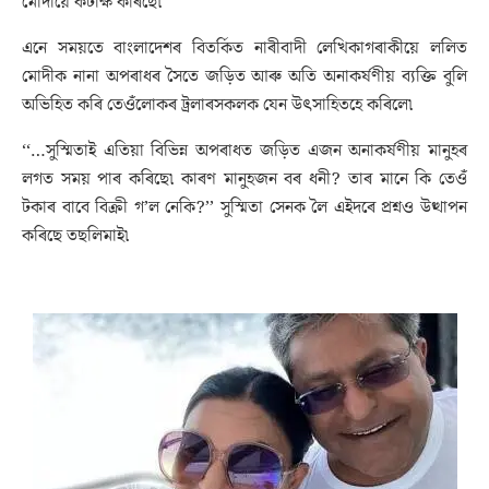
মোদীয়ে কটাক্ষ কৰিছে৷
এনে সময়তে বাংলাদেশৰ বিতৰ্কিত নাৰীবাদী লেখিকাগৰাকীয়ে ললিত
মোদীক নানা অপৰাধৰ সৈতে জড়িত আৰু অতি অনাকৰ্ষণীয় ব্যক্তি বুলি
অভিহিত কৰি তেওঁলোকৰ ট্ৰলাৰসকলক যেন উৎসাহিতহে কৰিলে৷
‘‘…সুস্মিতাই এতিয়া বিভিন্ন অপৰাধত জড়িত এজন অনাকৰ্ষণীয় মানুহৰ
লগত সময় পাৰ কৰিছে৷ কাৰণ মানুহজন বৰ ধনী? তাৰ মানে কি তেওঁ
টকাৰ বাবে বিক্ৰী গ’ল নেকি?’’ সুস্মিতা সেনক লৈ এইদৰে প্ৰশ্নও উত্থাপন
কৰিছে তছলিমাই৷