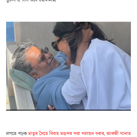
লগতে পঢ়ক
মাতৃৰ সৈতে বিবাহ মণ্ডপৰ পৰা পলায়ন দৰাৰ, আৰক্ষী থানাত