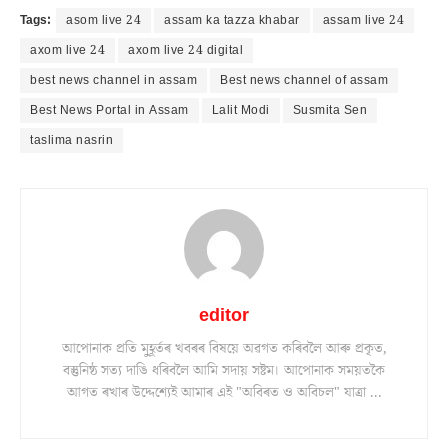
Tags:
asom live 24
assam ka tazza khabar
assam live 24
axom live 24
axom live 24 digital
best news channel in assam
Best news channel of assam
Best News Portal in Assam
Lalit Modi
Susmita Sen
taslima nasrin
editor
আপোনাক প্ৰতি মুহূৰ্তৰ খবৰৰ বিষয়ে অৱগত কৰিবলৈ আৰু প্ৰকৃত,
বস্তুনিষ্ঠ সত্য দাঙি ধৰিবলৈ আমি সদায় সষ্টম। আপোনাক সময়তকৈ
আগত ৰখাৰ উদ্দেশ্যেই আমাৰ এই "অবিৰত ও অবিচল" যাত্ৰা ...