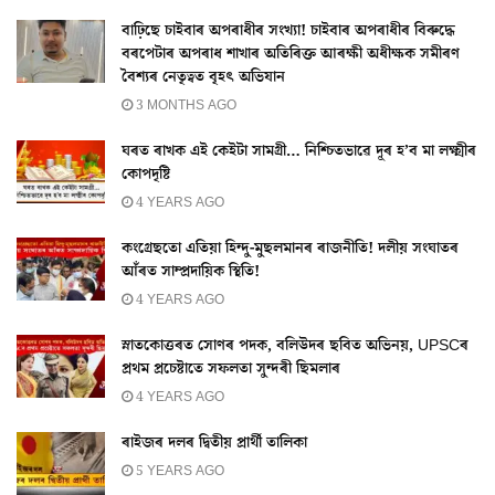
বাঢ়িছে চাইবাৰ অপৰাধীৰ সংখ্যা! চাইবাৰ অপৰাধীৰ বিৰুদ্ধে
বৰপেটাৰ অপৰাধ শাখাৰ অতিৰিক্ত আৰক্ষী অধীক্ষক সমীৰণ
বৈশ্যৰ নেতৃত্বত বৃহৎ অভিযান
3 MONTHS AGO
ঘৰত ৰাখক এই কেইটা সামগ্ৰী… নিশ্চিতভাৱে দূৰ হ’ব মা লক্ষ্মীৰ
কোপদৃষ্টি
4 YEARS AGO
কংগ্ৰেছতো এতিয়া হিন্দু-মুছলমানৰ ৰাজনীতি! দলীয় সংঘাতৰ
আঁৰত সাম্প্ৰদায়িক স্থিতি!
4 YEARS AGO
স্নাতকোত্তৰত সোণৰ পদক, বলিউদৰ ছবিত অভিনয়, UPSCৰ
প্ৰথম প্ৰচেষ্টাতে সফলতা সুন্দৰী ছিমলাৰ
4 YEARS AGO
ৰাইজৰ দলৰ দ্বিতীয় প্ৰাৰ্থী তালিকা
5 YEARS AGO