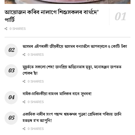
আয়োজন কৰিব নালাগে শিশুসকলৰ বাৰ্থদে’
পাৰ্টি
0 SHARES
অসমৰ এইগৰাকী জীয়ৰীয়ে অসমৰ বন্যাৰ্তলৈ আগবঢ়ালে ৫ কোটি টকা
0 SHARES
মুহূৰ্ততে সকলো শেষ! জনপ্ৰিয় অভিনেতাৰ মৃত্যু, মনোৰঞ্জন জগতত
শোকৰ ছাঁ
0 SHARES
বাইক-চাৰিচকীয়া বাহনৰ মালিকৰ বাবে সুখবৰ!
0 SHARES
একাধিক নাৰীৰ সংগ পছন্দ শ্বাহৰুখৰ পুত্ৰৰ! প্ৰেমিকাৰ পৰিচয় জানি
হতভম্ব হ’ব আপুনি!
0 SHARES