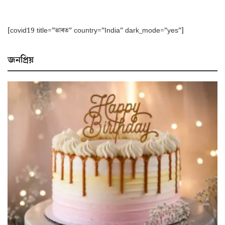
[covid19 title=”ভাৰত” country=”India” dark_mode=”yes”]
জনপ্ৰিয়