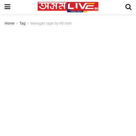
Home
Tag
teenager rape by 80 men