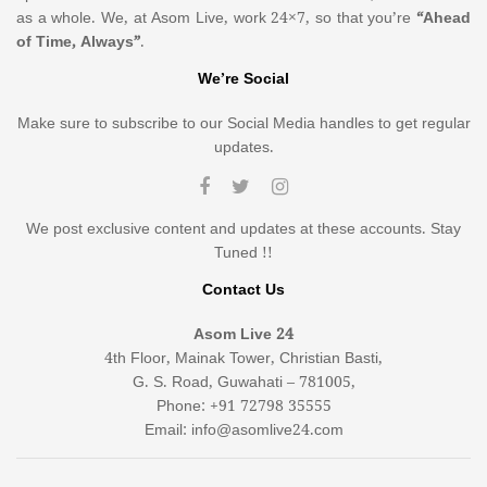
as a whole. We, at Asom Live, work 24×7, so that you’re
“Ahead
of Time, Always”
.
We’re Social
Make sure to subscribe to our Social Media handles to get regular
updates.
We post exclusive content and updates at these accounts. Stay
Tuned !!
Contact Us
Asom Live 24
4th Floor, Mainak Tower, Christian Basti,
G. S. Road, Guwahati – 781005,
Phone: +91 72798 35555
Email: info@asomlive24.com