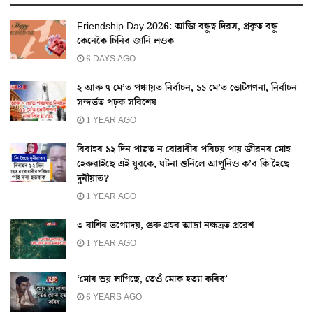
Friendship Day 2026: আজি বন্ধুত্ব দিৱস, প্ৰকৃত বন্ধু
কেনেকৈ চিনিব জানি লওক
6 DAYS AGO
২ আৰু ৭ মে’ত পঞ্চায়ত নিৰ্বাচন, ১১ মে’ত ভোটগণনা, নিৰ্বাচন
সন্দৰ্ভত পঢ়ক সবিশেষ
1 YEAR AGO
বিবাহৰ ১২ দিন পাছত ন বোৱাৰীৰ পৰিচয় পায় জীৱনৰ মোহ
হেৰুৱাইছে এই যুৱকে, ঘটনা শুনিলে আপুনিও ক’ব কি হৈছে
দুনীয়াত?
1 YEAR AGO
৩ ৰাশিৰ ভগ্যোদয়, গুৰু গ্ৰহৰ আদ্ৰা নক্ষত্ৰত প্ৰৱেশ
1 YEAR AGO
‘মোৰ ভয় লাগিছে, তেওঁ মোক হত্যা কৰিব’
6 YEARS AGO