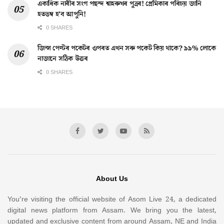
একাধিক নাৰীৰ সংগ পছন্দ শ্বাহৰুখৰ পুত্ৰৰ! প্ৰেমিকাৰ পৰিচয় জানি
হতভম্ব হ’ব আপুনি!
0 SHARES
জিন্স পেণ্টৰ পকেটৰ ওপৰত এখন সৰু পকেট কিয় থাকে? ৯৯% লোকে
নাজানে সঠিক উত্তৰ
0 SHARES
About Us
You’re visiting the official website of Asom Live 24, a dedicated
digital news platform from Assam. We bring you the latest,
updated and exclusive content from around Assam, NE and India