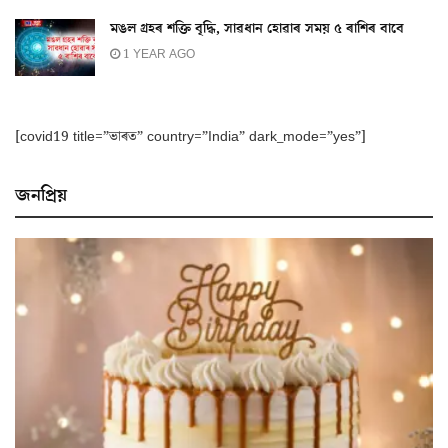
মঙল গ্ৰহৰ শক্তি বৃদ্ধি, সাৱধান হোৱাৰ সময় ৫ ৰাশিৰ বাবে
1 YEAR AGO
[covid19 title=”ভাৰত” country=”India” dark_mode=”yes”]
জনপ্ৰিয়