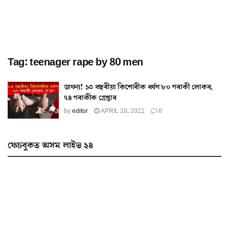
Tag:
teenager rape by 80 men
জঘন্য! ১৩ বছৰীয়া কিশোৰীক ধৰ্ষণ ৮০ গৰাকী লোকৰ,
৭৪ গৰাকীক গ্ৰেপ্তাৰ
by
editor
APRIL 20, 2022
0
ফেচবুকত অসম লাইভ ২৪