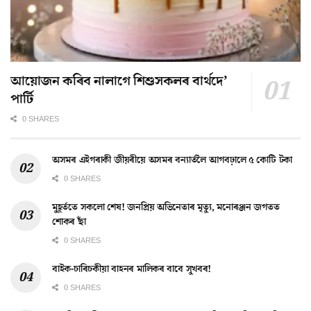
আয়োজন কৰিব নালাগে শিশুসকলৰ বাৰ্থদে’
পাৰ্টি
0 SHARES
অসমৰ এইগৰাকী জীয়ৰীয়ে অসমৰ বন্যাৰ্তলৈ আগবঢ়ালে ৫ কোটি টকা
0 SHARES
মুহূৰ্ততে সকলো শেষ! জনপ্ৰিয় অভিনেতাৰ মৃত্যু, মনোৰঞ্জন জগতত
শোকৰ ছাঁ
0 SHARES
বাইক-চাৰিচকীয়া বাহনৰ মালিকৰ বাবে সুখবৰ!
0 SHARES