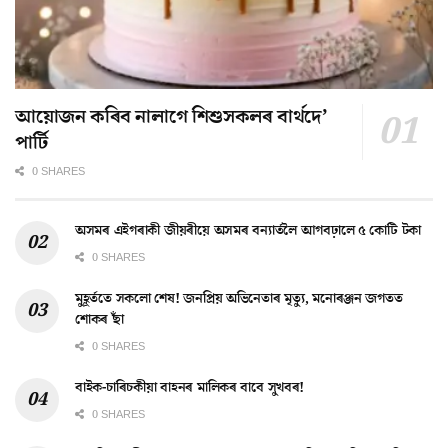
আয়োজন কৰিব নালাগে শিশুসকলৰ বাৰ্থদে’
পাৰ্টি
0 SHARES
অসমৰ এইগৰাকী জীয়ৰীয়ে অসমৰ বন্যাৰ্তলৈ আগবঢ়ালে ৫ কোটি টকা
0 SHARES
মুহূৰ্ততে সকলো শেষ! জনপ্ৰিয় অভিনেতাৰ মৃত্যু, মনোৰঞ্জন জগতত
শোকৰ ছাঁ
0 SHARES
বাইক-চাৰিচকীয়া বাহনৰ মালিকৰ বাবে সুখবৰ!
0 SHARES