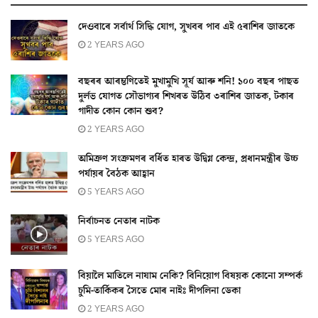
দেওবাৰে সৰ্বাৰ্থ সিদ্ধি যোগ, সুখবৰ পাব এই ৫ৰাশিৰ জাতকে
2 YEARS AGO
বছৰৰ আৰম্ভণিতেই মুখামুখি সূৰ্য আৰু শনি! ১০০ বছৰ পাছত
দুৰ্লভ যোগত সৌভাগ্যৰ শিখৰত উঠিব ৩ৰাশিৰ জাতক, টকাৰ
গাদীত কোন কোন শুব?
2 YEARS AGO
অমিক্ৰণ সংক্ৰমণৰ বৰ্ধিত হাৰত উদ্বিগ্ন কেন্দ্ৰ, প্ৰধানমন্ত্ৰীৰ উচ্চ
পৰ্যায়ৰ বৈঠক আহ্বান
5 YEARS AGO
নির্বাচনত নেতাৰ নাটক
5 YEARS AGO
বিয়ালৈ মাতিলে নাযাম নেকি? বিনিয়োগ বিষয়ক কোনো সম্পৰ্ক
চুমি-তাৰ্কিকৰ সৈতে মোৰ নাইঃ দীপলিনা ডেকা
2 YEARS AGO