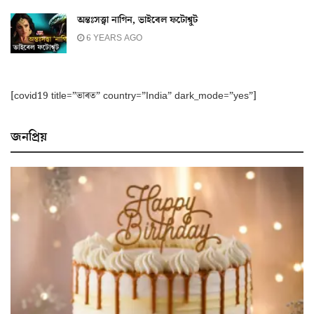
অন্তঃসত্ত্বা নাগিন, ভাইৰেল ফটোশ্বুট
6 YEARS AGO
[covid19 title=”ভাৰত” country=”India” dark_mode=”yes”]
জনপ্ৰিয়