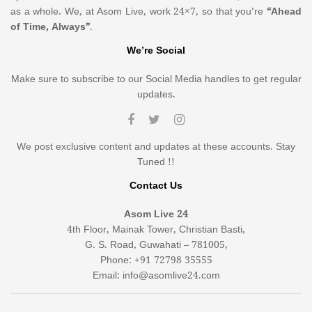
as a whole. We, at Asom Live, work 24×7, so that you’re
“Ahead
of Time, Always”
.
We’re Social
Make sure to subscribe to our Social Media handles to get regular
updates.
We post exclusive content and updates at these accounts. Stay
Tuned !!
Contact Us
Asom Live 24
4th Floor, Mainak Tower, Christian Basti,
G. S. Road, Guwahati – 781005,
Phone: +91 72798 35555
Email: info@asomlive24.com