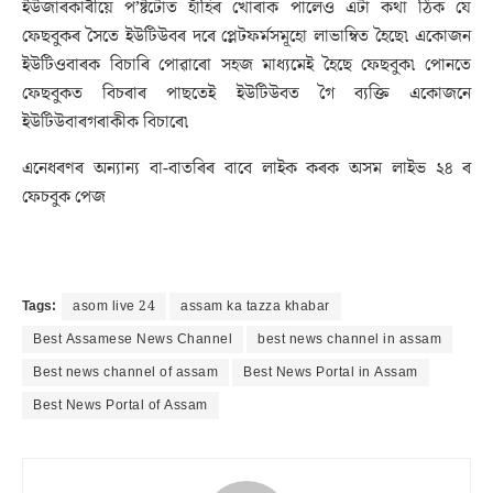
ইউজাৰকাৰীয়ে প’ষ্টটোত হাঁহিৰ খোৰাক পালেও এটা কথা ঠিক যে
ফেছবুকৰ সৈতে ইউটিউবৰ দৰে প্লেটফৰ্মসমূহো লাভাম্বিত হৈছে৷ একোজন
ইউটিওবাৰক বিচাৰি পোৱাৰো সহজ মাধ্যমেই হৈছে ফেছবুক৷ পোনতে
ফেছবুকত বিচৰাৰ পাছতেই ইউটিউবত গৈ ব্যক্তি একোজনে
ইউটিউবাৰগৰাকীক বিচাৰে৷
এনেধৰণৰ অন্যান্য বা-বাতৰিৰ বাবে লাইক কৰক অসম লাইভ ২৪ ৰ
ফেচবুক পেজ
Tags:
asom live 24
assam ka tazza khabar
Best Assamese News Channel
best news channel in assam
Best news channel of assam
Best News Portal in Assam
Best News Portal of Assam