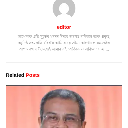
editor
আপোনাক প্ৰতি মুহূৰ্তৰ খবৰৰ বিষয়ে অৱগত কৰিবলৈ আৰু প্ৰকৃত,
বস্তুনিষ্ঠ সত্য দাঙি ধৰিবলৈ আমি সদায় সষ্টম। আপোনাক সময়তকৈ
আগত ৰখাৰ উদ্দেশ্যেই আমাৰ এই "অবিৰত ও অবিচল" যাত্ৰা ...
Related
Posts