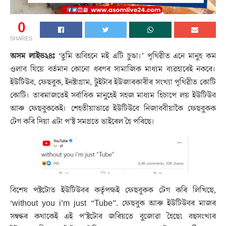
0
SHARES
অসম লাইভ২৪ঃ
‘তুমি অবিহনে মই এটি চুঙা।’ পৃথিৱীত এনে মানুহ কম
ওলাব যিয়ে বৰ্তমান কোনো ধৰণৰ সামাজিক মাধ্যম ব্যৱহাৰেই নকৰে।
ইউটিউব, ফেছবুক, ইনষ্টাগ্ৰাম, টুইটাৰ ইউজাৰকাৰীৰ সংখ্যা পৃথিৱীত কোটি
কোটি। তাৰমাজতেই সৰ্বাধিক মানুহেই সহজ মাধ্যম হিচাপে লয় ইউটিউব
আৰু ফেছবুককেই। শেহতীয়াভাৱে ইউটিউবে নিজাববীয়াকৈ ফেছবুকক
টেগ কৰি দিয়া এটা প’ষ্ট সমগ্ৰতে ভাইৰেল হৈ পৰিছে।
বিশেষ পষ্টটোত ইউটিউবৰ কৰ্তৃপক্ষই ফেছবুকক টেগ কৰি লিখিছে,
‘without you i’m just “Tube”. ফেছবুক আৰু ইউটিউবৰ মাজৰ
সম্বন্ধৰ কথাকেই এই প’ষ্টটোৰ জৰিয়তে বুজোৱা হৈছে৷ বহুসংখ্যৰ