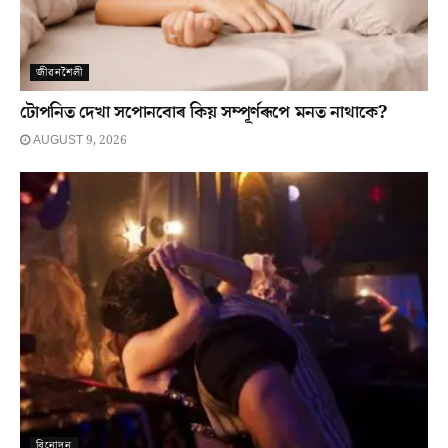
জীৱনশৈলী
টোপনিত দেখা সপোনবোৰ কিয় সম্পূৰ্ণৰূপে মনত নাথাকে?
AUGUST 9, 2026
বিনোদন