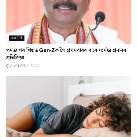
ৰাজনীতি
পদত্যাগৰ পিছত Gen-Zক লৈ প্ৰথমবাৰৰ বাবে ধৰ্মেন্দ্ৰ প্ৰধানৰ
প্ৰতিক্ৰিয়া
AUGUST 9, 2026