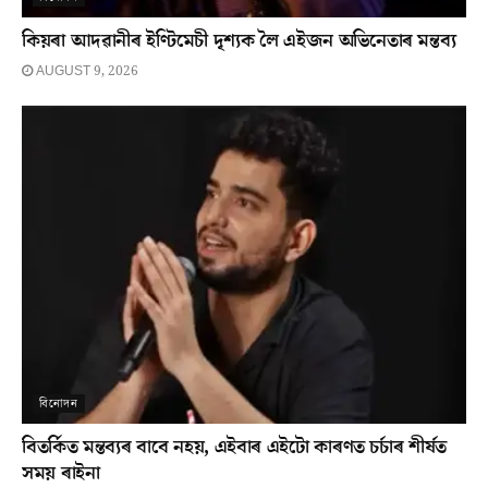
কিয়ৰা আদৱানীৰ ইণ্টিমেচী দৃশ্যক লৈ এইজন অভিনেতাৰ মন্তব্য
AUGUST 9, 2026
বিনোদন
বিতৰ্কিত মন্তব্যৰ বাবে নহয়, এইবাৰ এইটো কাৰণত চৰ্চাৰ শীৰ্ষত
সময় ৰাইনা