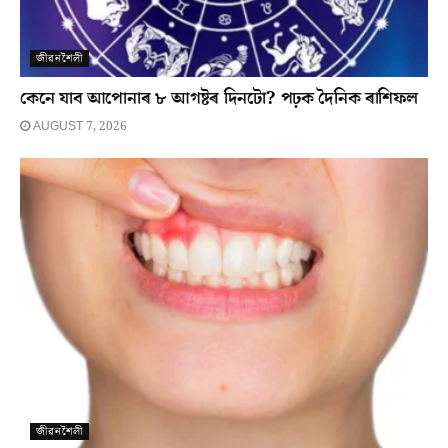
জীৱনশৈলী
কেনে যাব আপোনাৰ ৮ আগষ্টৰ দিনটো? পঢ়ক দৈনিক ৰাশিফল
AUGUST 7, 2026
জীৱনশৈলী