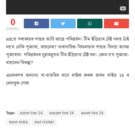
0
SHARES
wtcত পৰাজয়ৰ পাছত আহি আছে পৰিৱর্তন। টীম ইণ্ডিয়াৰ টেষ্ট দলত ঠাই
নহ’ব নেকি পূজাৰা, ৰাহানেৰ? ধাৰাবাহিক বিফলতাৰ পাছত বিদায় আসন্ন
পূজাৰাৰ। পৰিৱর্তনৰ দুৱাৰমুখত টীম ইণ্ডিয়াৰ টেষ্ট দল। কোন হ’ব পূজাৰা-
ৰাহানেৰ বিকল্প?
এনেধৰণৰ অন্যান্য বা-বাতৰিৰ বাবে লাইক কৰক অসম লাইভ ২৪ ৰ
ফেচবুক পেজ
Tags:
asom live 24
assam live 24
axom live 24
team india
test cricket