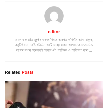
editor
আপোনাক প্ৰতি মুহূৰ্তৰ খবৰৰ বিষয়ে অৱগত কৰিবলৈ আৰু প্ৰকৃত,
বস্তুনিষ্ঠ সত্য দাঙি ধৰিবলৈ আমি সদায় সষ্টম। আপোনাক সময়তকৈ
আগত ৰখাৰ উদ্দেশ্যেই আমাৰ এই "অবিৰত ও অবিচল" যাত্ৰা ...
Related
Posts