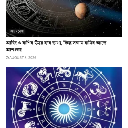
জীৱনশৈলী
আজি ৩ ৰাশিৰ উদয় হ’ব ভাগ্য, কিন্তু সন্মান হানিৰ আছে
আশংকা!
AUGUST 8, 2026