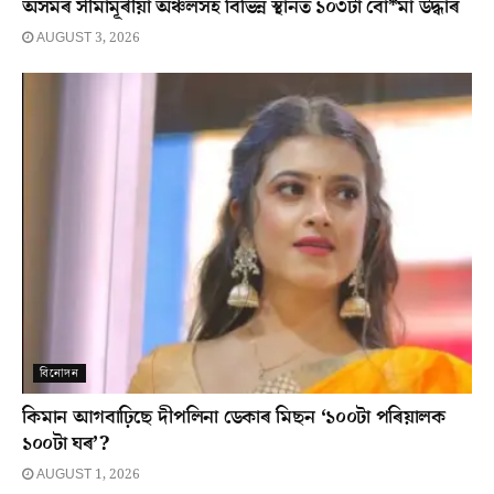
অসমৰ সীমামূৰীয়া অঞ্চলসহ বিভিন্ন স্থানত ১০৩টা বো*মা উদ্ধাৰ
AUGUST 3, 2026
বিনোদন
কিমান আগবাঢ়িছে দীপলিনা ডেকাৰ মিছন ‘১০০টা পৰিয়ালক
১০০টা ঘৰ’?
AUGUST 1, 2026