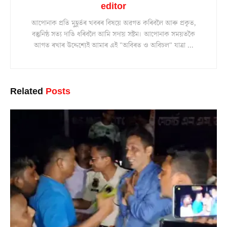
editor
আপোনাক প্ৰতি মুহূৰ্তৰ খবৰৰ বিষয়ে অৱগত কৰিবলৈ আৰু প্ৰকৃত,
বস্তুনিষ্ঠ সত্য দাঙি ধৰিবলৈ আমি সদায় সষ্টম। আপোনাক সময়তকৈ
আগত ৰখাৰ উদ্দেশ্যেই আমাৰ এই "অবিৰত ও অবিচল" যাত্ৰা ...
Related
Posts