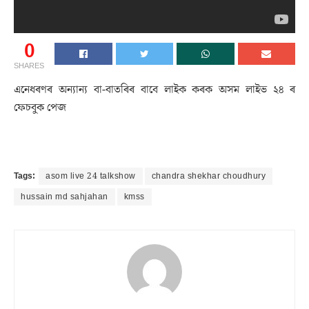
0
SHARES
এনেধৰণৰ অন্যান্য বা-বাতৰিৰ বাবে লাইক কৰক অসম লাইভ ২৪ ৰ
ফেচবুক পেজ
Tags:
asom live 24 talkshow
chandra shekhar choudhury
hussain md sahjahan
kmss