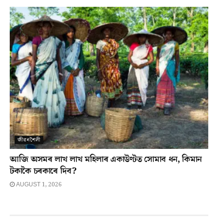
জীৱনশৈলী
আজি অসমৰ লাখ লাখ মহিলাৰ একাউণ্টত সোমাব ধন, কিমান
টকাকৈ চৰকাৰে দিব?
AUGUST 1, 2026