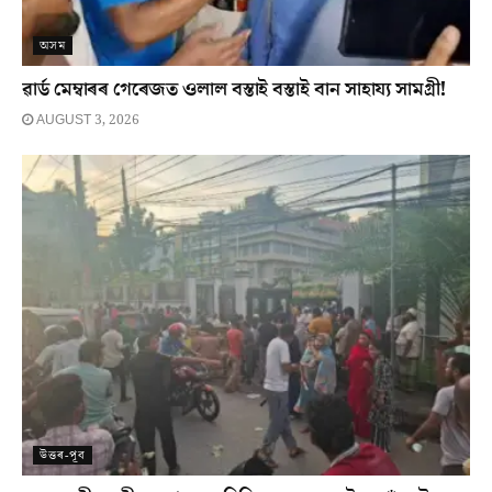
অসম
ৱাৰ্ড মেম্বাৰৰ গেৰেজত ওলাল বস্তাই বস্তাই বান সাহায্য সামগ্ৰী!
AUGUST 3, 2026
উত্তৰ-পূব