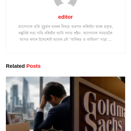
editor
আপোনাক প্ৰতি মুহূৰ্তৰ খবৰৰ বিষয়ে অৱগত কৰিবলৈ আৰু প্ৰকৃত,
বস্তুনিষ্ঠ সত্য দাঙি ধৰিবলৈ আমি সদায় সষ্টম। আপোনাক সময়তকৈ
আগত ৰখাৰ উদ্দেশ্যেই আমাৰ এই "অবিৰত ও অবিচল" যাত্ৰা ...
Related
Posts