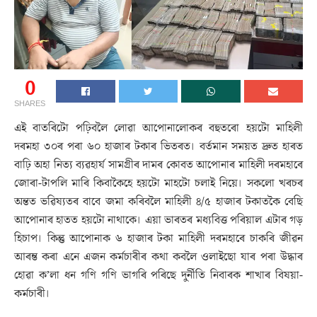
0
SHARES
এই বাতৰিটো পঢ়িবলৈ লোৱা আপোনালোকৰ বহুতৰো হয়টো মাহিলী
দৰমহা ৩০ৰ পৰা ৬০ হাজাৰ টকাৰ ভিতৰত। বৰ্তমান সময়ত দ্ৰুত হাৰত
বাঢ়ি অহা নিত্য ব্যৱহাৰ্য সামগ্ৰীৰ দামৰ কোবত আপোনাৰ মাহিলী দৰমহাৰে
জোৰা-টাপলি মাৰি কিবাকৈহে হয়টো মাহটো চলাই নিয়ে। সকলো খৰচৰ
অন্তত ভৱিষ্যতৰ বাবে জমা কৰিবলৈ মাহিলী ৪/৫ হাজাৰ টকাতকৈ বেছি
আপোনাৰ হাতত হয়টো নাথাকে। এয়া ভাৰতৰ মধ্যবিত্ত পৰিয়াল এটাৰ গড়
হিচাপ। কিন্তু আপোনাক ৬ হাজাৰ টকা মাহিলী দৰমহাৰে চাকৰি জীৱন
আৰম্ভ কৰা এনে এজন কৰ্মচাৰীৰ কথা কবলৈ ওলাইছো যাৰ পৰা উদ্ধাৰ
হোৱা ক’লা ধন গণি গণি ভাগৰি পৰিছে দুৰ্নীতি নিবাৰক শাখাৰ বিষয়া-
কৰ্মচাৰী।