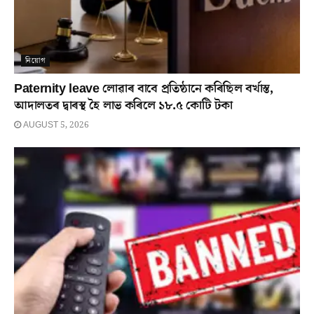
নিয়োগ
Paternity leave লোৱাৰ বাবে প্ৰতিষ্ঠানে কৰিছিল বৰ্খাস্ত,
আদালতৰ দ্বাৰস্থ হৈ লাভ কৰিলে ১৮.৫ কোটি টকা
AUGUST 5, 2026