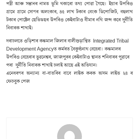
পত্নী আৰু সন্তানৰ নামত ভূমি থকাৰো তথ্য পোৱা গৈছে। ইয়াৰ উপৰিও
গ্ৰামে গ্ৰামে সোণৰ অলংকাৰ, ৪৫ লাখ টকাৰ বেংক ডিপোজিট, বহুলাখ
টকাৰ পোষ্টেল ছেভিঙছৰ উপৰিও কেইবাটাও বীমাৰ নথি জব্দ কৰে দুৰ্নীতি
নিবাৰক শাখাই।
দৰাচলতে ওড়িশাৰ কন্ধমাল জিলাৰ বালীগুড়াস্থিত Integrated Tribal
Development Agencyত কৰ্মৰত বৈকুণ্ঠনাথ বেহেৰা। কন্ধমালৰ
উপৰিও বেহেৰাৰ ভুৱনেশ্বৰ, জাজপুৰৰ কেইবাটাও স্থানত শনিবাৰৰ পুৱাৰে
পৰা দুৰ্নীতি নিবাৰক শাখাই চলাই আছে এই অভিযান।
এনেধৰণৰ অন্যান্য বা-বাতৰিৰ বাবে লাইক কৰক অসম লাইভ ২৪ ৰ
ফেচবুক পেজ