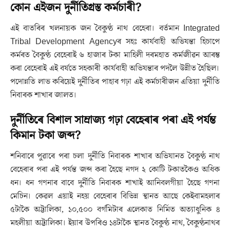
কোন এইজন দুৰ্নীতিগ্ৰস্ত কৰ্মচাৰী?
এই বাতৰিৰ খলনায়ক জন বৈকুণ্ঠ নাথ বেহেৰা। বৰ্তমান Integrated
Tribal Development Agencyৰ সহঃ কাৰ্যবাহী অভিযন্তা হিচাপে
কৰ্মৰত বৈকুণ্ঠ বেহেৰাই ৬ হাজাৰ টকা মাহিলী দৰমহাত কৰ্মজীৱন আৰম্ভ
কৰা বেহেৰাই এই বৰ্ষতে সহকাৰী কাৰ্যবাহী অভিযন্তাৰ পদলৈ উন্নীত হৈছিল।
পদোন্নতি লাভ কৰিয়েই দুৰ্নীতিৰ পাহাৰ গঢ়া এই কৰ্মচাৰীজন এতিয়া দুৰ্নীতি
নিবাৰক শাখাৰ জালত।
দুৰ্নীতিৰে বিশাল সাম্ৰাজ্য গঢ়া বেহেৰাৰ পৰা এই পৰ্যন্ত
কিমান টকা জব্দ?
শনিবাৰে পুৱাৰে পৰা চলা দুৰ্নীতি নিবাৰক শাখাৰ অভিযানত বৈকুণ্ঠ নাথ
বেহেৰাৰ পৰা এই পৰ্যন্ত জব্দ কৰা হৈছে নগদ ২ কোটি টকাতকৈও অধিক
ধন। ধন গণনাৰ বাবে দুৰ্নীতি নিবাৰক শাখাই আনিবলগীয়া হৈছে গণনা
মেচিন। কেৱল এয়াই নহয় বেহেৰাৰ বিভিন্ন স্থানত আছে কেইবামহলাৰ
৫টাকৈ অট্টালিকা, ১০,৫০০ বৰ্গমিটাৰ এলেকাত নিৰ্মিত অত্যাধুনিক ৪
মহলীয়া অট্টালিকা। ইয়াৰ উপৰিও ১৪টাকৈ স্থানত বৈকুণ্ঠ নাথ, বৈকুণ্ঠনাথৰ