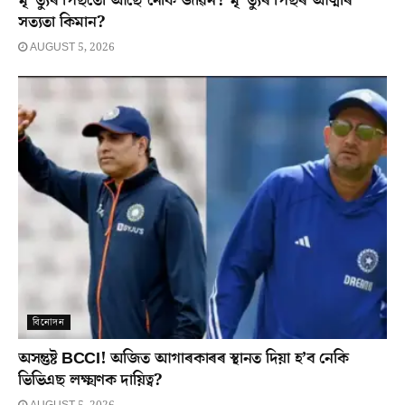
মৃ*ত্যুৰ পিছতো আছে নেকি জীৱন? মৃ*ত্যুৰ পিছৰ আত্মাৰ
সত্যতা কিমান?
AUGUST 5, 2026
বিনোদন
অসন্তুষ্ট BCCI! অজিত আগাৰকাৰৰ স্থানত দিয়া হ’ব নেকি
ভিভিএছ লক্ষ্মণক দায়িত্ব?