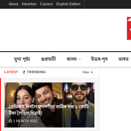
About
Advertise
Careers
English Edition
মুখ্য পৃষ্ঠা
গুৱাহাটী
অসম
উত্তৰ-পূব
ভাৰত
LATEST
TRENDING
Filter
প্ৰেমিকক দিবলৈ হ’বলগীয়া স্বামীৰ পৰা ১ কোটি
টকা লৈছিল ছিয়াই!
1 MONTH AGO