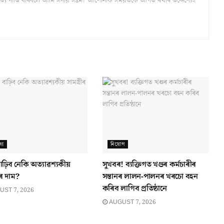
্ঠ সত্য দাঙি ধৰিবলৈ আমি সদায় সষ্টম। আপোনাক সময়তকৈ আগত ৰখাৰ উদ্দেশ্যেই
্য
নিয়োগ
াঢ়িব নেকি অত্যাৱশ্যকীয়
সুখবৰ! ব্যক্তিগত খণ্ডৰ কৰ্মচাৰীৰ
ীৰ দাম?
সন্তানৰ লালন-পালনৰ খৰচো বহন
কৰিব লাগিব প্ৰতিষ্ঠানে
ST 7, 2026
AUGUST 7, 2026