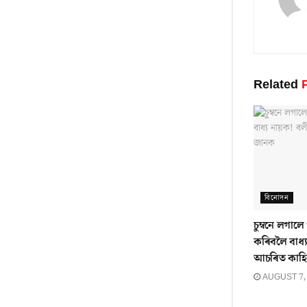
Related
P
বিনোদন
চুম্বনে লগাল
কৰিবলৈ বাধ্
আচৰিত কাহি
AUGUST 7,