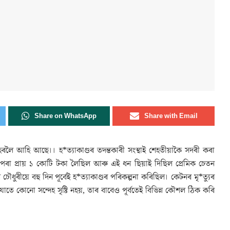
Share on WhatsApp
Share with Email
হৰলৈ আহি আছে।। হ*ত্যাকাণ্ডৰ তদন্তকাৰী সংস্থাই শেহতীয়াকৈ সদৰী কৰা
 পৰা প্ৰায় ১ কোটি টকা লৈছিল আৰু এই ধন ছিয়াই দিছিল প্ৰেমিক চেতন
ধুৰীয়ে বহু দিন পূৰ্বেই হ*ত্যাকাণ্ডৰ পৰিকল্পনা কৰিছিল। কেটনৰ মৃ*ত্যুৰ
ে কোনো সন্দেহ সৃষ্টি নহয়, তাৰ বাবেও পূৰ্বতেই বিভিন্ন কৌশল ঠিক কৰি