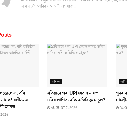
আপোনাক প্ৰতি মুহূৰ্তৰ খবৰৰ বিষয়ে অৱগত কৰিবলৈ আৰু প্ৰকৃত, বস্তুনিষ
আমাৰ এই "অবিৰত ও অবিচল" যাত্ৰা ...
osts
বাণিজ্য
বাণিজ
ে গণ্ডোগোল, বমি
এতিয়াৰে পৰা UPI সেৱাৰ নামত
পুনৰ ব
য নায়ক! বলীউডৰ
ভৰিব লাগিব নেকি অতিৰিক্ত মাচুল?
সামগ্ৰ
নী জানক
AUGUST 7, 2026
AUGU
 2026