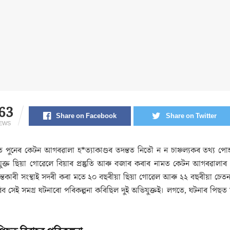
63
Share on Facebook
Share on Twitter
IEWS
িত পুনেৰ কেটন আগৰৱালা হ*ত্যাকাণ্ডৰ তদন্তত নিতৌ ন ন চাঞ্চল্যকৰ তথ্য পো
ুক্ত ছিয়া গোৱেলে বিয়াৰ প্ৰস্তুতি আৰু বজাৰ কৰাৰ নামত কেটন আগৰৱালাৰ
্তকাৰী সংস্থাই সদৰী কৰা মতে ২০ বছৰীয়া ছিয়া গোৱেল আৰু ২২ বছৰীয়া চেতন চৌ
 সেই সমগ্ৰ ঘটনাৰো পৰিকল্পনা কৰিছিল দুই অভিযুক্তই। লগতে, ঘটনাৰ পিছত যাত