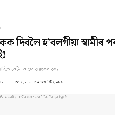
ধ
মিকক দিবলৈ হ’বলগীয়া স্বামীৰ 
ই!
হিছে কেটন কাণ্ডৰ ভয়ংকৰ তথ্য
tor
June 30, 2026
in
অপৰাধ
,
বিবিধ
,
ভাৰত