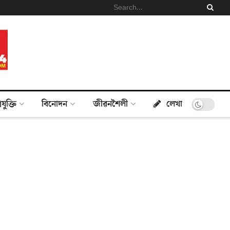
্ৰযুক্তি
বিনোদন
জীৱনশৈলী
লেখা