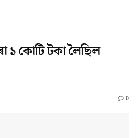
পৰা ১ কোটি টকা লৈছিল
0