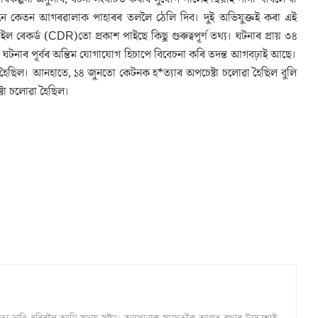
নে কেতন আগৰৱালাক পাহাৰৰ তললৈ ঠেলি দিব। দুই অভিযুক্তই কৰা এই
 ৰেকৰ্ড (CDR)তো প্ৰকাশ পাইছে কিছু গুৰুত্বপূৰ্ণ তথ্য। ঘটনাৰ প্ৰায় ৩৪
ঘটনাৰ পূৰ্বৰ অন্তিম যোগাযোগ হিচাপে বিবেচনা কৰি তদন্ত আগবঢ়াই আছে।
 হৈছিল। আনহাতে, ১৪ জুনতো কেটনক হ*ত্যাৰ অপচেষ্টা চলোৱা হৈছিল বুলি
্টা চলোৱা হৈছিল।