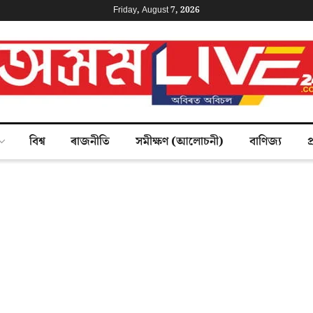
Friday, August 7, 2026
বিশ্ব
ৰাজনীতি
সমীক্ষণ (আলোচনী)
বাণিজ্য
প