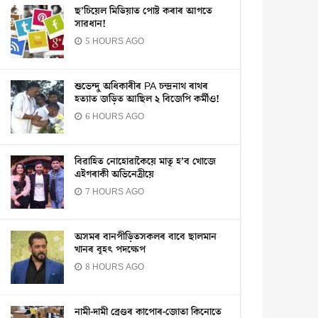
ছ’চিয়েল মিডিয়াত পোষ্ট কৰাৰ আগতে
সাৱধান!
5 HOURS AGO
শুভেন্দু অধিকাৰীৰ PA চন্দ্ৰনাথ ৰাথৰ
হত্যাত জড়িত আছিল ২ বিজেপি কৰ্মীও!
6 HOURS AGO
বিৱাহিত নোহোৱাকৈয়ে মাতৃ হ’ব খোজে
এইগৰাকী অভিনেত্ৰীয়ে
7 HOURS AGO
অসমৰ বানপীড়িতসকলৰ বাবে ছালমান
খানৰ বৃহৎ পদক্ষেপ
8 HOURS AGO
নামী-দামী ব্ৰেণ্ডৰ কাপোৰ-জোতা কিনোতে