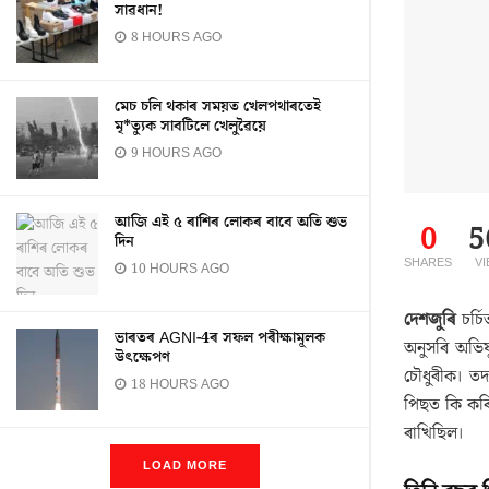
সাৱধান!
8 HOURS AGO
মেচ চলি থকাৰ সময়ত খেলপথাৰতেই
মৃ*ত্যুক সাবটিলে খেলুৱৈয়ে
9 HOURS AGO
আজি এই ৫ ৰাশিৰ লোকৰ বাবে অতি শুভ
0
5
দিন
SHARES
V
10 HOURS AGO
দেশজুৰি
চৰ্চ
ভাৰতৰ AGNI-4ৰ সফল পৰীক্ষামূলক
অনুসৰি অভিয
উৎক্ষেপণ
চৌধুৰীক। তদন
18 HOURS AGO
পিছত কি কৰিব
ৰাখিছিল।
LOAD MORE