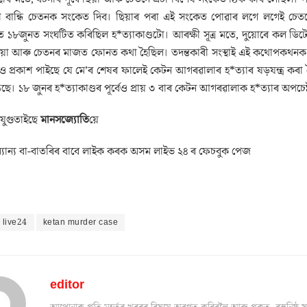
 বান্ধি চেতনক সংকেত দিব। ছিয়াৰ পৰা এই সংকেত পোৱাৰ লগে লগেই চেত
ে ১৮জুনত সংঘটিত কৰিছিল হ*ত্যাকাণ্ডটো। আৰক্ষী সূত্ৰ মতে, দুয়োৰে কল ডিটেইল
ে ছিয়া আৰু চেতনৰ মাজত ফোনত কথা হৈছিল। তদন্তকাৰী সংস্থাই এই কথোপকথনক 
ও প্ৰকাশ পাইছে যে মে’ৰ শেষৰ ফালেই কেটন আগৰৱালাৰ হ*ত্যাৰ ষড়যন্ত্ৰ কৰা
। ১৮ জুনৰ হ*ত্যাকাণ্ডৰ পূৰ্বেও প্ৰায় ৩ বাৰ কেটন আগৰৱালাক হ*ত্যাৰ অপচেষ
 যুগুতাইছে
মানসজ্যোতি
য়ে
যান্য বা-বাতৰিৰ বাবে লাইক কৰক অসম লাইভ ২৪ ৰ ফেচবুক পেজ
 live24
ketan murder case
editor