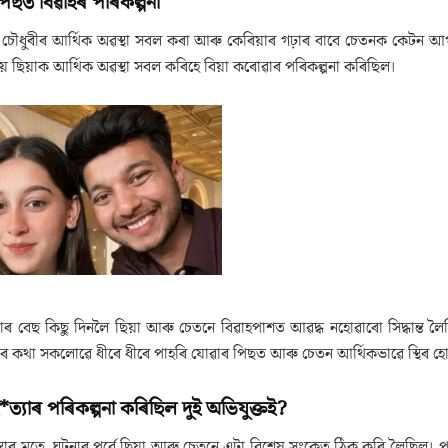
পিছত বিৱাহৰ পৰিকল্পনা
ন চৌধুৰীৰ আৰ্থিক অৱস্থা সবল কৰা আৰু কেৰিয়াৰ গঢ়াৰ বাবে চেতনক কেটন আ
য়ে ছিয়াক আৰ্থিক অৱস্থা সবল কৰিহে বিয়া কৰোৱাৰ পৰিকল্পনা কৰিছিল।
াৰ বেছ কিছু দিনলৈ ছিয়া আৰু চেতনে বিৱাহপাশত আৱদ্ধ নহোৱাৰো সিদ্ধান্ত ল
ুৰ কথা সকলোৱে ধীৰে ধীৰে পাহৰি যোৱাৰ পিছত আৰু চেতন আৰ্থিকভাৱে স্থিৰ হো
ত্যাৰ পৰিকল্পনা কৰিছিল দুই অভিযুক্তই?
স্থাৰ মতে, ঘটনাৰ পূৰ্বে ছিয়া আৰু চেতনে এটা বিশেষ সংকেত ঠিক কৰি লৈছিল। 