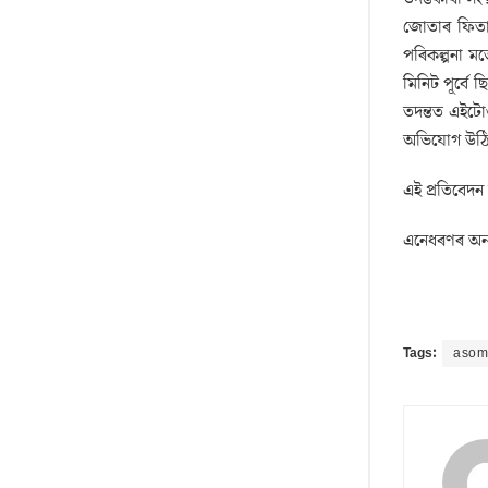
জোতাৰ ফিতা
পৰিকল্পনা মত
মিনিট পূৰ্ব
তদন্তত এইটো
অভিযোগ উঠিছে
এই প্ৰতিবেদন
এনেধৰণৰ অন্
Tags:
asom