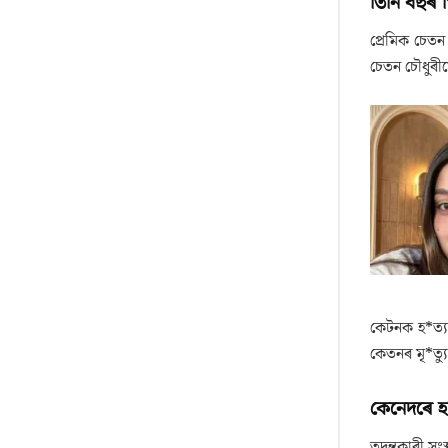
তিনি বছৰ 
প্ৰেমিক চেত
চেতন চৌধুৰী
কেটনক হ*ত্য
কেতনৰ মৃ*ত্য
কেনেদৰে হ*
তদন্তকাৰী সং