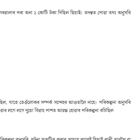
গৰৱালাৰ পৰা অনা ১ কোটি টকা দিছিল ছিয়াই। তদন্তত পোৱা তথ্য অনুসৰি
ৈছিল, যাতে তেওঁলোকৰ সম্পৰ্ক সন্দেহৰ আওতালৈ নাহে। পৰিকল্পনা অনুসৰি
ৱাৰ লগে লগে দুয়ো বিৱাহ পাশত আৱদ্ধ হোৱাৰ পৰিকল্পনা ৰচিছিল
পৰিকল্পনা অনুসৰি, ঘটনা সংঘটিত কৰাৰ সুযোগ পালেই ছিয়াই পানী খাবলৈ বা