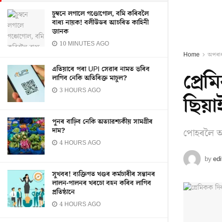
চুম্বনে লগালে গণ্ডোগোল, বমি কৰিবলৈ
বাধ্য নায়ক! বলীউডৰ আচৰিত কাহিনী
জানক
10 MINUTES AGO
Home
অপৰা
এতিয়াৰে পৰা UPI সেৱাৰ নামত ভৰিব
প্ৰে
লাগিব নেকি অতিৰিক্ত মাচুল?
3 HOURS AGO
ছিয়া
পুনৰ বাঢ়িব নেকি অত্যাৱশ্যকীয় সামগ্ৰীৰ
দাম?
পোহৰলৈ আ
4 HOURS AGO
by
edi
সুখবৰ! ব্যক্তিগত খণ্ডৰ কৰ্মচাৰীৰ সন্তানৰ
লালন-পালনৰ খৰচো বহন কৰিব লাগিব
প্ৰতিষ্ঠানে
4 HOURS AGO