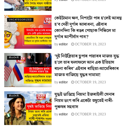
কেইটামান ক্ষণ, নিশাটো পাৰ হ’লেই আৰম্ভ
UNCATEGORIZED
হ’ব দেৱী দুৰ্গাৰ আৰাধনা, এইবাৰ
কোনদিনা কি ৰঙৰ পোছাক পিন্ধিলে মা
দুৰ্গাৰ আশীৰ্বাদ পাব?
by
editor
OCTOBER 19, 2023
‘দুই নিউক্লিয়াৰ ছুপাৰ পাৱাৰৰ মাজত যুদ্ধ
জীৱনশৈলী
হ’লে তাৰ ফলাফলে আন এক ইতিহাস
ৰচনা কৰিব’ এইবাৰ ৰাছিয়া-আমেৰিকাৰ
মাজত বাজিছে যুদ্ধৰ দামামা!
by
editor
OCTOBER 19, 2023
যুদ্ধই ভাঙিছে নিয়ম! ইজৰাইলী সেনাৰ
জীৱনশৈলী
নিয়ম ভংগ কৰি একেটা তম্বুতেই নাৰী-
পুৰুষৰ সহবাস
by
editor
OCTOBER 19, 2023