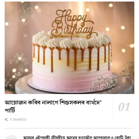
আয়োজন কৰিব নালাগে শিশুসকলৰ বাৰ্থদে’
পাৰ্টি
0 SHARES
অসমৰ এইগৰাকী জীয়ৰীয়ে অসমৰ বন্যাৰ্তলৈ আগবঢ়ালে ৫ কোটি টকা