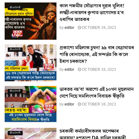
কাল পঞ্চমীত সৌভাগ্যৰ দুৱাৰ খুলিব!
জীৱনশৈলী
লক্ষ্মী-নাৰায়ণৰ কৃপাত ভাগ্যোদয় হ’ব
৫ৰাশিৰ জাতকৰ
by
editor
OCTOBER 18, 2023
প্ৰকাশ্যে মহিলাক চুম্বন! ৯৯ বাৰ বেত্ৰাঘাতৰ
জীৱনশৈলী
শাস্তি ৰোনাল্ডোক, এই সন্দৰ্ভত কি ক’লে
ইৰাণ চৰকাৰে?
by
editor
OCTOBER 18, 2023
ভাৰতত নহ’ব! অৱশ্যে এই ১০খন মুছলমান
জীৱনশৈলী
দেশে দিছে সমলিংগৰ বিবাহক স্বীকৃতি
by
editor
OCTOBER 18, 2023
চৰকাৰী কৰ্মচাৰীসকলৰ অপেক্ষাৰ
জীৱনশৈলী
অৱসান! ৪শতাংশ DA বাঢ়িল চৰকাৰী