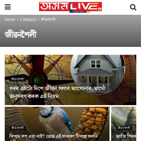
Home
Category
জীৱনশৈলী
জীৱনশৈলী
জীৱনশৈলী
ঘৰৰ এইটো দিশে জীৱন সলাব আপোনাৰ, মাথোঁ
অনুসৰণ কৰক এই নিয়ম
জীৱনশৈলী
জীৱনশৈলী
বিপদে লগ এয়া নাই? তেন্তে এই সাধাৰণ টিপছে সলনি
আজি শিৱৰ কৃপ