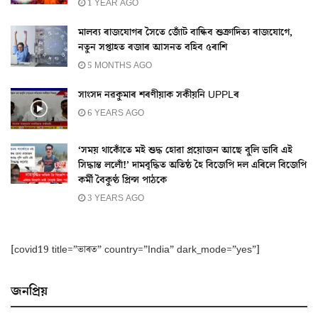
1 YEAR AGO
মালব্য ৰাজযোগৰ সৈতে জোঁট বান্ধিব শুক্ৰাদিত্য ৰাজযোগে,
নতুন সপ্তাহত ৰজাৰ আসনত বহিব ৫ৰাশি
5 MONTHS AGO
সাংসদ নৱকুমাৰ শৰণীয়াক সকীয়নি UPPLৰ
6 YEARS AGO
‘সময় থাকোঁতে মই শুদ্ধ হোৱা প্ৰয়োজন আছে বুলি ভাবি এই
সিদ্ধান্ত ললোঁ!’ দামবৃদ্ধিত অতিষ্ঠ হৈ বিজেপি দল এৰিলে বিজেপি
কৰ্মী বৈকুণ্ঠ প্ৰিন্স পাঠকে
3 YEARS AGO
[covid19 title=”ভাৰত” country=”India” dark_mode=”yes”]
জনপ্ৰিয়