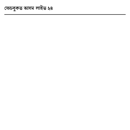
ফেচবুকত অসম লাইভ ২৪