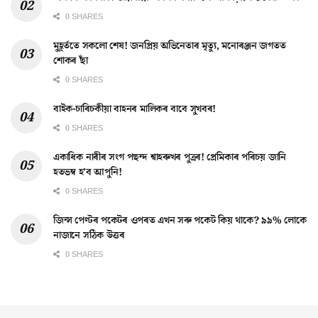
0 SHARES
মুহূৰ্ততে সকলো শেষ! জনপ্ৰিয় অভিনেতাৰ মৃত্যু, মনোৰঞ্জন জগতত
শোকৰ ছাঁ
0 SHARES
বাইক-চাৰিচকীয়া বাহনৰ মালিকৰ বাবে সুখবৰ!
0 SHARES
একাধিক নাৰীৰ সংগ পছন্দ শ্বাহৰুখৰ পুত্ৰৰ! প্ৰেমিকাৰ পৰিচয় জানি
হতভম্ব হ’ব আপুনি!
0 SHARES
জিন্স পেণ্টৰ পকেটৰ ওপৰত এখন সৰু পকেট কিয় থাকে? ৯৯% লোকে
নাজানে সঠিক উত্তৰ
0 SHARES