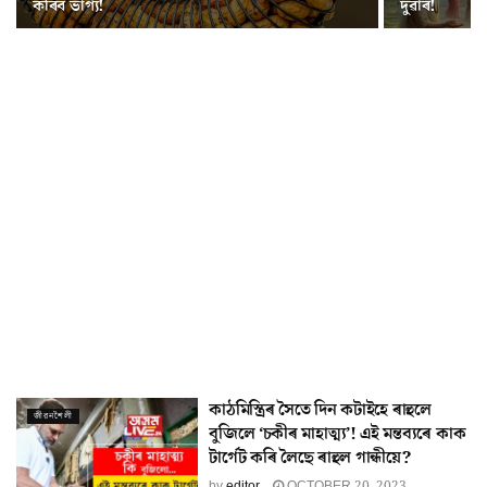
কৰিব ভাগ্য!
দুৱাৰ!
কাঠমিস্ত্ৰিৰ সৈতে দিন কটাইহে ৰাহুলে
জীৱনশৈলী
বুজিলে ‘চকীৰ মাহাত্ম্য’! এই মন্তব্যৰে কাক
টাৰ্গেট কৰি লৈছে ৰাহুল গান্ধীয়ে?
by
editor
OCTOBER 20, 2023