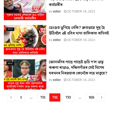
কৰ্মচাৰীৰ
by
editor
OCTOBER 18, 2023
ডেংগুত ভূগিছে নেকি? দ্ৰুতভাৱে সুস্থ হৈ
অসম
উঠিবলৈ এই ৫বিধ খাদ্য তালিকাত ৰাখিবই
by
editor
OCTOBER 18, 2023
জোনমণিৰ পাছে পাছেই গুচি গ’ল ভাতৃ
অসম
কৰুণা ৰাভাও, দক্ষিণগাঁৱৰ সেই বিশেষ
ঘৰখনৰ নিৰৱতাক কেনেকৈ সহে মাতৃয়ে?
by
editor
OCTOBER 18, 2023
1
…
731
732
733
…
926