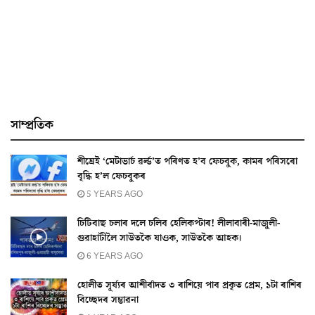
সাম্প্ৰতিক
শীঘ্ৰেই ‘মেটাভাৰ্চ ৱৰ্ল্ড’ত পৰিণত হ’ব ফেচবুক, কামৰ পৰিসৰো
বৃদ্ধি হ’ল ফেচবুকৰ
5 YEARS AGO
চিটিবাছ চলাৰ দলে চলিব হেলিকপ্টাৰ! লীলাবাৰী-মাজুলী-
গুৱাহাটীলৈ সাউতকৈ যাওক, সাউতকৈ আহক।
6 YEARS AGO
হোলীত সূৰ্য্যৰ আশীৰ্বাদত ৩ ৰাশিয়ে পাব প্ৰকৃত প্ৰেম, ১টা ৰাশিৰ
বিচ্ছেদৰ সম্ভাৱনা