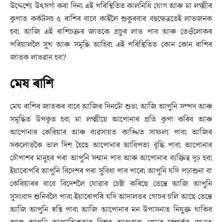
উদ্দেশ্যে উৎসৰ্গা কৰা দিন৷ এই পৰিস্থিতিত কালনিধি যোগ আৰু মা লক্ষ্মীৰ
কৃপাত কৰ্কটসহ ৫ ৰাশিৰ বাবে কাইলৈ শুকুৰবাৰ বহুক্ষেত্ৰতেই লাভজনক
হব৷ আজি এই ৰাশিচক্ৰৰ জাতকে প্ৰচুৰ লাভ পাব আৰু তেওঁলোকৰ
পৰিয়াললৈ সুখ আৰু সমৃদ্ধি আহিব৷ এই পৰিস্থিতিত কোন কোন ৰাশিৰ
জাতক লাভৱান হব?
মেষ ৰাশি
মেষ ৰাশিৰ জাতকৰ বাবে আজিৰ দিনটো শুভ৷ আজি আপুনি সম্পদ আৰু
সমৃদ্ধিত উপকৃত হব৷ মা লক্ষ্মীয়ে আপোনাৰ প্ৰতি কৃপা কৰিব আৰু
আপোনাৰ কেৰিয়াৰ আৰু ব্যৱসায়ত কাঙ্খিত সাফল্য পাব৷ আজিৰ
সকলোতকৈ ভাল দিশ হৈছে আপোনাৰ আধিপত্য বৃদ্ধি পাব৷ আপোনাৰ
চৌপাশৰ মানুহৰ পৰা আপুনি সন্মান পাব আৰু আপোনাৰ ব্যক্তিত্ব দৃঢ় হব৷
ইয়াৰোপৰি আপুনি বিদেশৰ পৰা সুবিধা পাব পাৰে৷ আপুনি যদি পঢ়াশুনা বা
কেৰিয়াৰৰ বাবে বিদেশলৈ যোৱাৰ চেষ্টা কৰিছে তেন্তে আজি আপুনি
সুসংবাদ শুনিবলৈ পাব৷ ইয়াৰোপৰি যদি আদালতৰ গোচৰ চলি আছে তেন্তে
আজি আপুনি স্বস্তি পাব৷ আজি আপোনাৰ মন উপাসনাত নিযুক্ত থাকিব