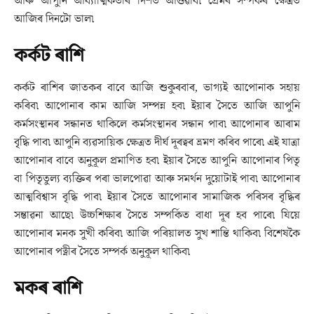
আৰু আপুনি আধ্যাত্মিকতাৰ দিশত আগুৱাব৷ প্ৰেমৰ সম্পৰ্কৰ ক্ষেত্ৰত
আজিৰ দিনটো ভাল৷
কৰ্কট ৰাশি
কৰ্কট ৰাশিৰ জাতকৰ বাবে আজি শুকুৰবাৰ, ভাগ্যই আপোনাক সহায়
কৰিব৷ আপোনাৰ কাম আজি সম্পন্ন হব৷ ইয়াৰ সৈতে আজি আপুনি
কৰ্মসংস্থানৰ সন্ধানত থাকিলে কৰ্মসংস্থানৰ সন্ধান পাব৷ আপোনাৰ আৰাম
বৃদ্ধি পাব৷ আপুনি ব্যৱসায়িক ক্ষেত্ৰত দীৰ্ঘ দূৰত্বৰ ভ্ৰমণ কৰিব পাৰে৷ এই যাত্ৰা
আপোনাৰ বাবে অনুকূল প্ৰমাণিত হব৷ ইয়াৰ সৈতে আপুনি আপোনাৰ পিতৃ
বা পিতৃতুল্য ব্যক্তিৰ পৰা ভালপোৱা আৰু সমৰ্থন দুয়োটাই পাব৷ আপোনাৰ
আত্মবিশ্বাস বৃদ্ধি পাব৷ ইয়াৰ সৈতে আপোনাৰ সামাজিক পৰিসৰ বৃদ্ধিৰ
সম্ভাৱনা আছে৷ উচ্চশিক্ষাৰ সৈতে সম্পৰ্কিত বাধা দূৰ হব পাৰে৷ যিয়ে
আপোনাৰ মনক সুখী কৰিব৷ আজি পৰিয়ালত সুখ শান্তি থাকিব৷ বিশেষকৈ
আপোনাৰ পত্নীৰ সৈতে সম্পৰ্ক অনুকূল থাকিব৷
মকৰ ৰাশি