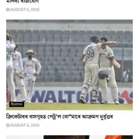
মালব্য ৰাজযোগ
AUGUST 6, 2026
বিনোদন
ক্ৰিকেটাৰৰ বাসগৃহত পেট্ৰ’ল বো*মাৰে আক্ৰমণ দুৰ্বৃত্তৰ
AUGUST 6, 2026