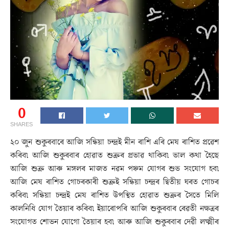
0
SHARES
২০ জুন শুকুৰবাৰে আজি সন্ধিয়া চন্দ্ৰই মীন ৰাশি এৰি মেষ ৰাশিত প্ৰৱেশ
কৰিব৷ আজি শুকুৰবাৰ হোৱাত শুক্ৰৰ প্ৰভাৱ থাকিব৷ ভাল কথা হৈছে
আজি শুক্ৰ আৰু মঙ্গলৰ মাজত নৱম পঞ্চম যোগৰ শুভ সংযোগ হব৷
আজি মেষ ৰাশিত গোচৰকাৰী শুক্ৰই সন্ধিয়া চন্দ্ৰৰ দ্বিতীয় ঘৰত গোচৰ
কৰিব৷ সন্ধিয়া চন্দ্ৰই মেষ ৰাশিত উপস্থিত হোৱাত শুক্ৰৰ সৈতে মিলি
কালনিধি যোগ তৈয়াৰ কৰিব৷ ইয়াৰোপৰি আজি শুকুৰবাৰ ৰেৱতী নক্ষত্ৰৰ
সংযোগত শোভন যোগো তৈয়াৰ হব৷ আৰু আজি শুকুৰবাৰ দেৱী লক্ষ্মীৰ