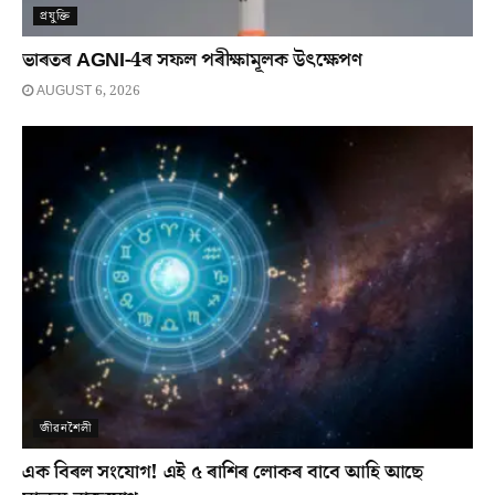
প্ৰযুক্তি
ভাৰতৰ AGNI-4ৰ সফল পৰীক্ষামূলক উৎক্ষেপণ
AUGUST 6, 2026
জীৱনশৈলী
এক বিৰল সংযোগ! এই ৫ ৰাশিৰ লোকৰ বাবে আহি আছে