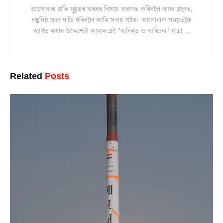
আপোনাক প্ৰতি মুহূৰ্তৰ খবৰৰ বিষয়ে অৱগত কৰিবলৈ আৰু প্ৰকৃত,
বস্তুনিষ্ঠ সত্য দাঙি ধৰিবলৈ আমি সদায় সষ্টম। আপোনাক সময়তকৈ
আগত ৰখাৰ উদ্দেশ্যেই আমাৰ এই "অবিৰত ও অবিচল" যাত্ৰা ...
Related
Posts