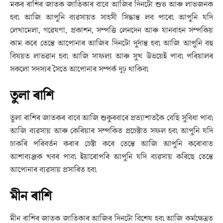
মকৰ ৰাশিৰ জাতক জাতিকাৰ বাবে আজিৰ দিনটো শুভ আৰু লাভজনক
হব৷ আজি আপুনি ব্যৱসায়ত সাহসী সিদ্ধান্ত লব পাৰে৷ আপুনি যদি
লেখামেলা, গৱেষণা, প্ৰকাশন, সম্পত্তি লেনদেন আৰু যানবাহন সম্পৰ্কিয়
কাম কৰে তেন্তে আপোনাৰ আজিৰ দিনটো দুৰ্দান্ত হব৷ আজি আপুনি বহু
বিষয়ত লাভৱান হব৷ আজি সাফল্য আৰু সুখ উভয়েই পাব৷ পৰিয়ালৰ
সকলো সদস্যৰ সৈতে আপোনাৰ সম্পৰ্ক দৃঢ় থাকিব৷
তুলা ৰাশি
তুলা ৰাশিৰ জাতকৰ বাবে আজি শুকুৰবাৰে প্ৰত্যাশাতকৈ বেছি সুবিধা পাব৷
আজি ব্যৱসায় আৰু কেৰিয়াৰ সম্পৰ্কিত প্ৰচেষ্টাত সফল হব৷ আপুনি যদি
চাকৰি পৰিবৰ্তন কৰাৰ চেষ্টা কৰে তেন্তে আজি আপুনি কৰোবাত
আশাব্যঞ্জক খবৰ পাব৷ ইয়াৰোপৰি আপুনি যদি ব্যৱসায় কৰিছে তেন্তে
আপোনাৰ ব্যৱসায় প্ৰসাৰিত হব৷
মীন ৰাশি
মীন ৰাশিৰ জাতক জাতিকাৰ আজিৰ দিনটো বিশেষ হব৷ আজি কৰ্মক্ষেত্ৰত