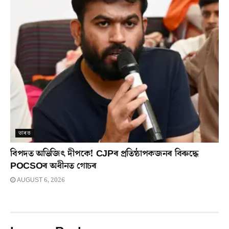
ভাৰত
বিপদত অভিজিৎ দীপকে! CJPৰ প্ৰতিষ্ঠাপকজনৰ বিৰুদ্ধে
POCSOৰ অধীনত গোচৰ
AUGUST 6, 2026