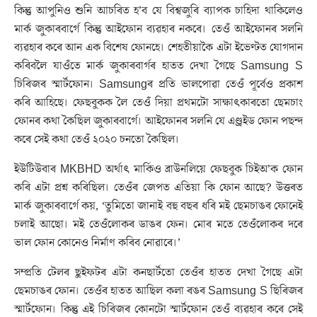
কিন্তু আপুনিও শুনি আচৰিত হ’ব যে বিশ্বজুৰি ব্যাপক চাহিদা থাকিলেও
মাৰ্ক জুকাৰবাৰ্গে কিন্তু আইফোন ব্যৱহাৰ নকৰে। তেওঁ আইফোনৰ সলনি
ব্যৱহাৰ কৰে আন এক বিশেষ ফোনহে। শেহতীয়াকৈ এটা ইভেণ্টত যোগদান
কৰিবলৈ যাওঁতে মাৰ্ক জুকাৰবাৰ্গৰ হাতত দেখা গৈছে Samsung S
চিৰিজৰ স্মাৰ্টফোন। Samsungৰ প্ৰতি ভালপোৱা তেওঁ পূৰ্বেও প্ৰকাশ
কৰি আহিছে। ফেছবুকক লৈ তেওঁ দিয়া প্ৰথমটো সাক্ষাৎকাৰতো ছেমচাং
ফোনৰ কথা কৈছিল জুকাৰবাৰ্গে। আইফোনৰ সলনি যে এণ্ড্ৰইড ফোন পছন্দ
কৰে সেই কথা তেওঁ ২০২০ চনতো কৈছিল।
ইউটিউবাৰ MKBHD অৰ্থাৎ মাৰ্কিও ব্ৰাউনলিয়ে ফেছবুক চিইঅ’ক ফোন
কৰি এটা প্ৰশ্ন কৰিছিল। তেওঁৰ জেপত এতিয়া কি ফোন আছে? উত্তৰত
মাৰ্ক জুকাৰবাৰ্গে কয়, ‘তুমিতো জানাই বহু বছৰ ধৰি মই ছেমচাঙৰ ফোনেই
চলাই আছো। মই তেওঁলোকৰ ডাঙৰ ফেন। মোৰ মতে তেওঁলোকৰ দৰে
ভাল ফোন কোনেও নিৰ্মাণ কৰিব নোৱাৰে।’
সম্প্ৰতি টেলৰ ছুইফটৰ এটা কনছাৰ্টতো তেওঁৰ হাতত দেখা গৈছে এটা
ছেমচাঙৰ ফোন। তেওঁৰ হাতত আছিল কলা ৰঙৰ Samsung S ছিৰিজৰ
স্মাৰ্টফোন। কিন্তু এই চিৰিজৰ কোনটো স্মাৰ্টফোন তেওঁ ব্যৱহাৰ কৰে সেই