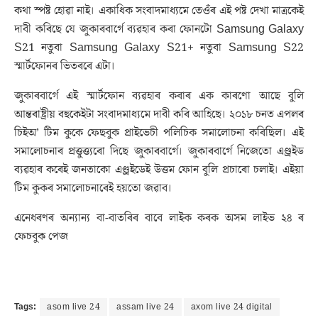
কথা স্পষ্ট হোৱা নাই। একাধিক সংবাদমাধ্যমে তেওঁৰ এই পষ্ট দেখা মাত্ৰকেই
দাবী কৰিছে যে জুকাৰবাৰ্গে ব্যৱহাৰ কৰা ফোনটো Samsung Galaxy
S21 নতুবা Samsung Galaxy S21+ নতুবা Samsung S22
স্মাৰ্টফোনৰ ভিতৰৰে এটা।
জুকাৰবাৰ্গে এই স্মাৰ্টফোন ব্যৱহাৰ কৰাৰ এক কাৰণো আছে বুলি
আন্তৰাষ্ট্ৰীয় বহুকেইটা সংবাদমাধ্যমে দাবী কৰি আহিছে। ২০১৮ চনত এপলৰ
চিইঅ’ টিম কুকে ফেছবুক প্ৰাইভেচী পলিচিক সমালোচনা কৰিছিল। এই
সমালোচনাৰ প্ৰত্তুত্ত্যৰো দিছে জুকাৰবাৰ্গে। জুকাৰবাৰ্গে নিজেতো এণ্ড্ৰইড
ব্যৱহাৰ কৰেই জনতাকো এণ্ড্ৰইডেই উত্তম ফোন বুলি প্ৰচাৰো চলাই। এইয়া
টিম কুকৰ সমালোচনাৰেই হয়তো জৱাব।
এনেধৰণৰ অন্যান্য বা-বাতৰিৰ বাবে লাইক কৰক অসম লাইভ ২৪ ৰ
ফেচবুক পেজ
Tags:
asom live 24
assam live 24
axom live 24 digital