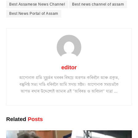
Best Assamese News Channel
Best news channel of assam
Best News Portal of Assam
editor
আপোনাক প্ৰতি মুহূৰ্তৰ খবৰৰ বিষয়ে অৱগত কৰিবলৈ আৰু প্ৰকৃত,
বস্তুনিষ্ঠ সত্য দাঙি ধৰিবলৈ আমি সদায় সষ্টম। আপোনাক সময়তকৈ
আগত ৰখাৰ উদ্দেশ্যেই আমাৰ এই "অবিৰত ও অবিচল" যাত্ৰা ...
Related
Posts