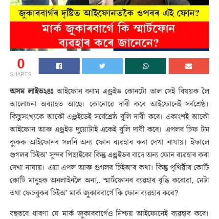
0
SHARES
অসম লাইভ২৪ঃ
আইফোন বনাম এণ্ড্ৰইড কোনটো ভাল সেই বিষয়ক লৈ
আলোচনা অব্যাহত আছে। কোনোৱে দাবী কৰে আইফোনেই সৰ্বশ্ৰেষ্ঠ।
কিছুসংখ্যকে আকৌ এণ্ড্ৰইডেই সৰ্বেশ্ৰেষ্ঠ বুলি দাবী কৰে। একাংশই আকৌ
আইফোন আৰু এণ্ড্ৰইড দুয়োটাই একেই বুলি দাবী কৰে। এপলৰ চিফ টম
কুকক আইফোনৰ সলনি অন্য ফোন ব্যৱহাৰ কৰা দেখা নাযায়। ইফালে
গুগলৰ চিইঅ’ সুন্দৰ পিছাইকো কিন্তু এণ্ড্ৰইডৰ বাদে অন্য ফোন ব্যৱহাৰ কৰা
দেখা নাযায়। এয়া এপল আৰু গুগলৰ চিইঅ’ৰ কথা। কিন্তু পৃথিৱীৰ কোটি
কোটি মানুহক অনলাইনলৈ অনা,. স্মাৰ্টফোনৰ ব্যৱহাৰ বৃদ্ধি কৰোৱা, মেটা
তথা ফেচবুকৰ চিইঅ’ মাৰ্ক জুকাৰবাৰ্গে কি ফোন ব্যৱহাৰ কৰে?
বহুতৰে ধাৰণা যে মাৰ্ক জুকাৰবাৰ্গেও নিশ্চয় আইফোনেই ব্যৱহাৰ কৰে।