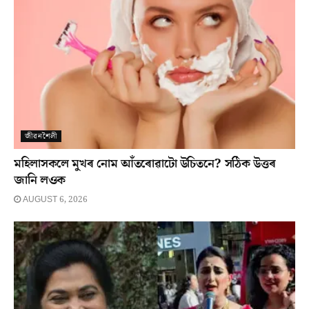
জীৱনশৈলী
মহিলাসকলে মুখৰ নোম আঁতৰোৱাটো উচিতনে? সঠিক উত্তৰ
জানি লওক
AUGUST 6, 2026