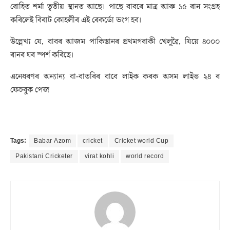
ৰোহিত শৰ্মা তৃতীয় স্থানত আছে। পাছে বাবৰে মাত্ৰ আৰু ১৫ ৰান সংগ্ৰহ
কৰিলেই বিৰাট কোহলীৰ এই ৰেকৰ্ডো ভংগ হব।
উল্লেখ্য যে, বাবৰ আজম পাকিস্তানৰ প্ৰথমগৰাকী খেলুৱৈ, যিয়ে ৪০০০
ৰানৰ ঘৰ স্পৰ্শ কৰিছে।
এনেধৰণৰ অন্যান্য বা-বাতৰিৰ বাবে লাইক কৰক অসম লাইভ ২৪ ৰ
ফেচবুক পেজ
Tags:
Babar Azom
cricket
Cricket world Cup
Pakistani Cricketer
virat kohli
world record