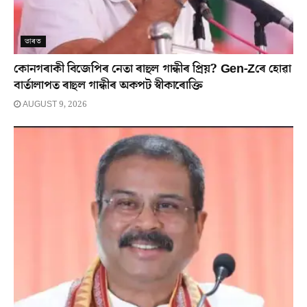
ভাৰত
কোনগৰাকী বিজেপিৰ নেতা ৰাহুল গান্ধীৰ প্ৰিয়? Gen-Zৰে হোৱা
বাৰ্তালাপত ৰাহুল গান্ধীৰ অকপট স্বীকাৰোক্তি
AUGUST 9, 2026