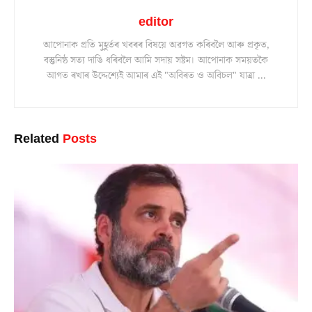
editor
আপোনাক প্ৰতি মুহূৰ্তৰ খবৰৰ বিষয়ে অৱগত কৰিবলৈ আৰু প্ৰকৃত,
বস্তুনিষ্ঠ সত্য দাঙি ধৰিবলৈ আমি সদায় সষ্টম। আপোনাক সময়তকৈ
আগত ৰখাৰ উদ্দেশ্যেই আমাৰ এই "অবিৰত ও অবিচল" যাত্ৰা ...
Related
Posts