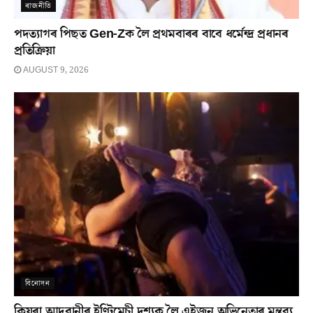
ৰাজনীতি
পদত্যাগৰ পিছত Gen-Zক লৈ প্ৰথমবাৰৰ বাবে ধৰ্মেন্দ্ৰ প্ৰধানৰ
প্ৰতিক্ৰিয়া
AUGUST 9, 2026
বিনোদন
কিয়ৰা আদৱানীৰ ইণ্টিমেচী দৃশ্যক লৈ এইজন অভিনেতাৰ মন্তব্য