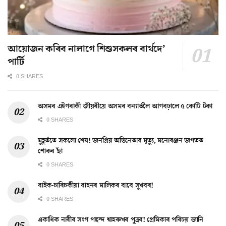
আয়োজন কৰিব নালাগে শিশুসকলৰ বাৰ্থদে’
পাৰ্টি
0 SHARES
অসমৰ এইগৰাকী জীয়ৰীয়ে অসমৰ বন্যাৰ্তলৈ আগবঢ়ালে ৫ কোটি টকা
0 SHARES
মুহূৰ্ততে সকলো শেষ! জনপ্ৰিয় অভিনেতাৰ মৃত্যু, মনোৰঞ্জন জগতত
শোকৰ ছাঁ
0 SHARES
বাইক-চাৰিচকীয়া বাহনৰ মালিকৰ বাবে সুখবৰ!
0 SHARES
একাধিক নাৰীৰ সংগ পছন্দ শ্বাহৰুখৰ পুত্ৰৰ! প্ৰেমিকাৰ পৰিচয় জানি