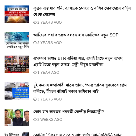
কুম্ভত অস্ত যাব শনি, আগন্তুক ১মাহত ৫ ৰাশিৰ হোৰাহোৰে বাঢ়িব
বেংক বেলেন্স
2 YEARS AGO
আজিৰে পৰা ৰাজ্যত বলৱৎ হ’ব কোভিডৰ নতুন SOP
5 YEARS AGO
এসময়ৰ অশান্ত BTR এতিয়া শান্ত, এয়াই হৈছে নতুন অসম,
এয়াই হৈছে নতুন ভাৰত- মন্ত্ৰী পীযুষ হাজৰীকা
1 YEAR AGO
দুই কন্যাৰ হত্যাকাৰী মাতৃৰ ভাষ্য, ‘অন্য জাতৰ যুৱকেৰে প্ৰেম
কৰিছে, ইঁহতৰ জীয়াই থকাৰ অধিকাৰ নাই’
3 YEARS AGO
কোন হ’ব ভাৰতৰ পৰৱৰ্তী কেন্দ্ৰীয় শিক্ষামন্ত্ৰী?
2 WEEKS AGO
কোভিড চিকিৎসাৰ বাবে ৫ লাখ পৰ্যন্ত ‘আনছিকিউৰ্ড লোন’