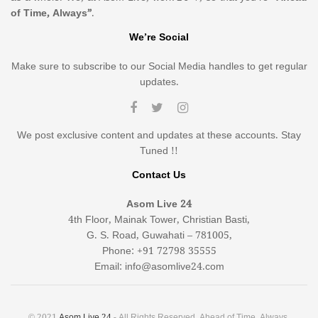
of Time, Always”
.
We’re Social
Make sure to subscribe to our Social Media handles to get regular
updates.
We post exclusive content and updates at these accounts. Stay
Tuned !!
Contact Us
Asom Live 24
4th Floor, Mainak Tower, Christian Basti,
G. S. Road, Guwahati – 781005,
Phone: +91 72798 35555
Email: info@asomlive24.com
© 2021
Asom Live 24
- All Rights Reserved. Ahead of Time, Always.