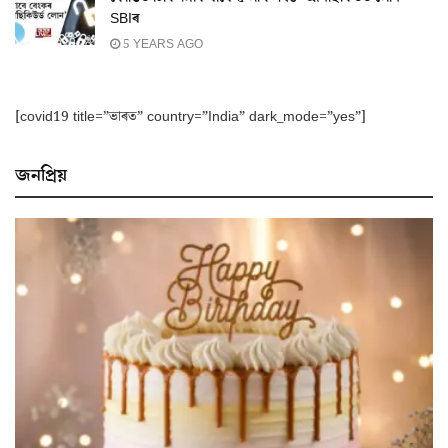
SBIৰ
5 YEARS AGO
[covid19 title=”ভাৰত” country=”India” dark_mode=”yes”]
জনপ্ৰিয়