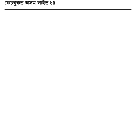
ফেচবুকত অসম লাইভ ২৪