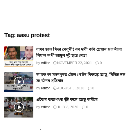
Tag:
aasu protest
বাঘৰ ছাল পিন্ধা মেকুৰী! ধন দাবী কৰি গ্ৰেপ্তাৰ হ’ল নীলা
শিয়াল ৰূপী আছুৰ দুই ছাত্ৰ নেতা
by
editor
NOVEMBER 22, 2021
0
কামৰূপৰ মদনপুৰত টোল গে’টৰ বিৰুদ্ধে আছু, বিভিন্ন দল
সংগঠনৰ প্ৰতিবাদ
by
editor
AUGUST 5, 2020
0
এইবাৰ ৰাজপথত ভূঁই ৰুলে আছু কৰ্মীয়ে
by
editor
JULY 8, 2020
0