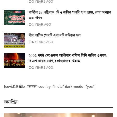
3 YEARS AGO
কাইলৈ ১৯ এপ্ৰিলত এই ৫ ৰাশিৰ সলনি হ’ব ভাগ্য, বেয়া সময়ৰ
অন্ত পৰিব
1 YEAR AGO
বীৰ লাচিত সেনাই এৰা নাই ৰাইজৰ দল
6 YEARS AGO
২০২৫ পৰ্যন্ত দেৱগুৰুৰ আশীৰ্বাদ থাকিব তিনি ৰাশিৰ ওপৰত,
বিদেশ যাত্ৰাৰ যোগ, কেৰিয়াৰতো উন্নতি
2 YEARS AGO
[covid19 title=”ভাৰত” country=”India” dark_mode=”yes”]
জনপ্ৰিয়