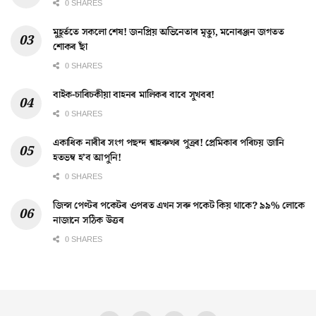
0 SHARES
মুহূৰ্ততে সকলো শেষ! জনপ্ৰিয় অভিনেতাৰ মৃত্যু, মনোৰঞ্জন জগতত
শোকৰ ছাঁ
0 SHARES
বাইক-চাৰিচকীয়া বাহনৰ মালিকৰ বাবে সুখবৰ!
0 SHARES
একাধিক নাৰীৰ সংগ পছন্দ শ্বাহৰুখৰ পুত্ৰৰ! প্ৰেমিকাৰ পৰিচয় জানি
হতভম্ব হ’ব আপুনি!
0 SHARES
জিন্স পেণ্টৰ পকেটৰ ওপৰত এখন সৰু পকেট কিয় থাকে? ৯৯% লোকে
নাজানে সঠিক উত্তৰ
0 SHARES