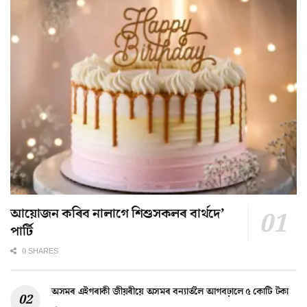
আয়োজন কৰিব নালাগে শিশুসকলৰ বাৰ্থদে’
পাৰ্টি
0 SHARES
অসমৰ এইগৰাকী জীয়ৰীয়ে অসমৰ বন্যাৰ্তলৈ আগবঢ়ালে ৫ কোটি টকা