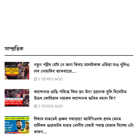
সাম্প্ৰতিক
নতুন পত্নীৰ হেচাঁ নে অন্য কিবাঃ মালাইকাক এতিয়া চাও বুলিও
চাব নোৱাৰিব আৰবাজে…
3 YEARS AGO
কান্দোনত ভাঙি পৰিছে কিম জং উন! ভয়ানক বুলি বিবেচিত
উত্তৰ কোৰিয়াৰ নায়কৰ কান্দোনৰ আঁৰৰ ৰহস্য কি?
3 YEARS AGO
শিষ্যৰ হাততেই গুৰুৰ পৰাজয়! আইপিএলৰ প্ৰথম মেচত
হাৰ্দিকৰ গুজৰাটৰ হাতত ধোনীৰ চেন্নাই পৰাস্ত হোৱাৰ বিশেষ ৫টা
কাৰণ…