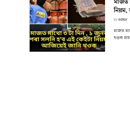
মাজত ম
নিয়ম,
by
editor
মাজত মাথ
থওক প্ৰত্