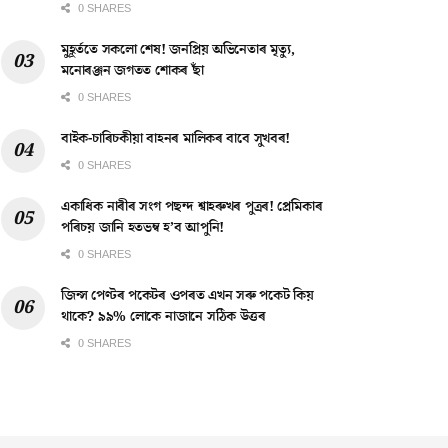
0 SHARES
মুহূৰ্ততে সকলো শেষ! জনপ্ৰিয় অভিনেতাৰ মৃত্যু,
মনোৰঞ্জন জগতত শোকৰ ছাঁ
0 SHARES
বাইক-চাৰিচকীয়া বাহনৰ মালিকৰ বাবে সুখবৰ!
0 SHARES
একাধিক নাৰীৰ সংগ পছন্দ শ্বাহৰুখৰ পুত্ৰৰ! প্ৰেমিকাৰ
পৰিচয় জানি হতভম্ব হ’ব আপুনি!
0 SHARES
জিন্স পেণ্টৰ পকেটৰ ওপৰত এখন সৰু পকেট কিয়
থাকে? ৯৯% লোকে নাজানে সঠিক উত্তৰ
0 SHARES