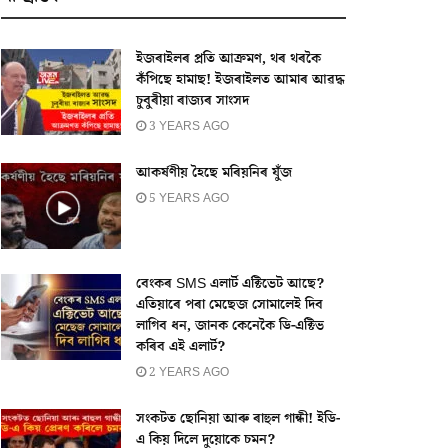
ইজৰাইলৰ প্ৰতি আক্ৰমণ, থৰ থৰকৈ
কঁপিছে হামাছ! ইজৰাইলত আমাৰ আৱদ্ধ
চুবুৰীয়া ৰাজ্যৰ সাংসদ
3 YEARS AGO
আকৰ্ষণীয় হৈছে মৰিয়নিৰ যুঁজ
5 YEARS AGO
বেংকৰ SMS এলাৰ্ট এক্টিভেট আছে?
এতিয়াৰে পৰা মেছেজ সোমালেই দিব
লাগিব ধন, জানক কেনেকৈ ডি-এক্টিভ
কৰিব এই এলাৰ্ট?
2 YEARS AGO
সংকটত ছোনিয়া আৰু ৰাহুল গান্ধী! ইডি-
এ কিয় দিলে দুয়োকে চমন?