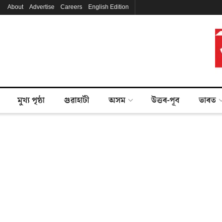
About
Advertise
Careers
English Edition
মুখ্য পৃষ্ঠা
গুৱাহাটী
অসম
উত্তৰ-পূব
ভাৰত