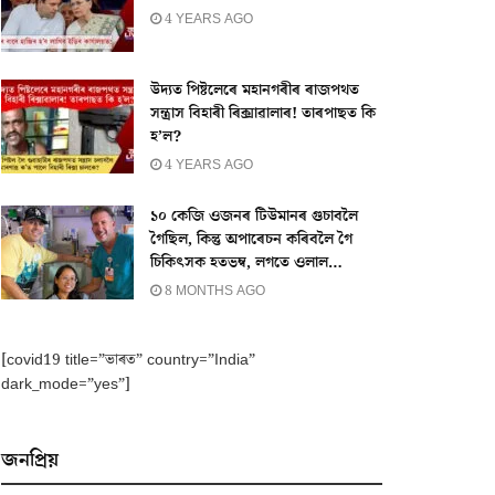
4 YEARS AGO
উদ্যত পিষ্টলেৰে মহানগৰীৰ ৰাজপথত
সন্ত্ৰাস বিহাৰী ৰিক্সাৱালাৰ! তাৰপাছত কি
হ’ল?
4 YEARS AGO
১০ কেজি ওজনৰ টিউমানৰ গুচাবলৈ
গৈছিল, কিন্তু অপাৰেচন কৰিবলৈ গৈ
চিকিৎসক হতভম্ব, লগতে ওলাল…
8 MONTHS AGO
[covid19 title=”ভাৰত” country=”India”
dark_mode=”yes”]
জনপ্ৰিয়