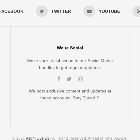
FACEBOOK
TWITTER
YOUTUBE
We’re Social
Make sure to subscribe to our Social Media
handles to get regular updates.
We post exclusive content and updates at
these accounts. Stay Tuned !!
© 2021
Asom Live 24
- All Rights Reserved. Ahead of Time, Always.