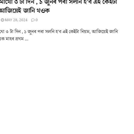
াথো ৩ টা দিন , ১ জুনৰ পৰা সলনি হ’ব এই কেইটা
 আজিয়েই জানি থওক
MAY 28, 2024
0
ো ৩ টা দিন , ১ জুনৰ পৰা সলনি হ'ব এই কেইটা নিয়ম, আজিয়েই জানি
যক মাহৰ প্ৰথম ...