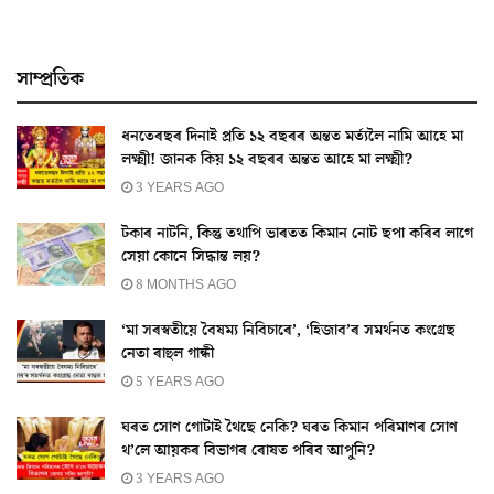
সাম্প্ৰতিক
ধনতেৰছৰ দিনাই প্ৰতি ১২ বছৰৰ অন্তত মৰ্ত্যলৈ নামি আহে মা
লক্ষ্মী! জানক কিয় ১২ বছৰৰ অন্তত আহে মা লক্ষ্মী?
3 YEARS AGO
টকাৰ নাটনি, কিন্তু তথাপি ভাৰতত কিমান নোট ছপা কৰিব লাগে
সেয়া কোনে সিদ্ধান্ত লয়?
8 MONTHS AGO
‘মা সৰস্বতীয়ে বৈষম্য নিবিচাৰে’, ‘হিজাব’ৰ সমৰ্থনত কংগ্ৰেছ
নেতা ৰাহুল গান্ধী
5 YEARS AGO
ঘৰত সোণ গোটাই থৈছে নেকি? ঘৰত কিমান পৰিমাণৰ সোণ
থ’লে আয়কৰ বিভাগৰ ৰোষত পৰিব আপুনি?
3 YEARS AGO