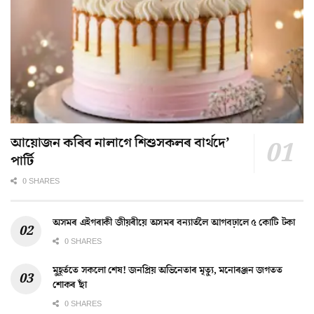
আয়োজন কৰিব নালাগে শিশুসকলৰ বাৰ্থদে’
পাৰ্টি
0 SHARES
অসমৰ এইগৰাকী জীয়ৰীয়ে অসমৰ বন্যাৰ্তলৈ আগবঢ়ালে ৫ কোটি টকা
0 SHARES
মুহূৰ্ততে সকলো শেষ! জনপ্ৰিয় অভিনেতাৰ মৃত্যু, মনোৰঞ্জন জগতত
শোকৰ ছাঁ
0 SHARES