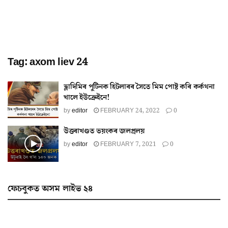
Tag:
axom liev 24
ভ্লাদিমিৰ পুটিনক হিটলাৰৰ সৈতে মিম পোষ্ট কৰি কৰ্কথনা
খালে ইউক্ৰেইনে!
by
editor
FEBRUARY 24, 2022
0
উত্তৰাখণ্ডত ভয়ংকৰ জলপ্ৰলয়
by
editor
FEBRUARY 7, 2021
0
ফেচবুকত অসম লাইভ ২৪