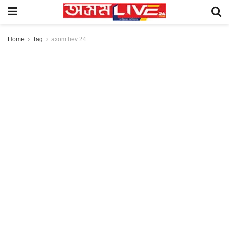
Home
Tag
axom liev 24