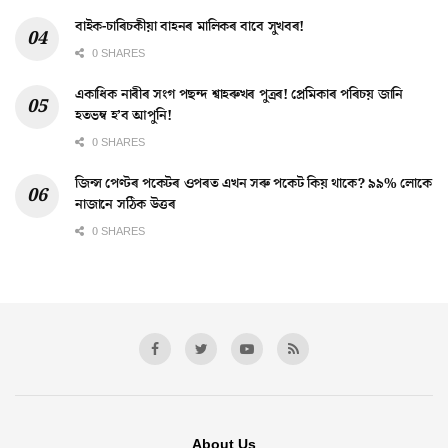
বাইক-চাৰিচকীয়া বাহনৰ মালিকৰ বাবে সুখবৰ!
0 SHARES
একাধিক নাৰীৰ সংগ পছন্দ শ্বাহৰুখৰ পুত্ৰৰ! প্ৰেমিকাৰ পৰিচয় জানি
হতভম্ব হ’ব আপুনি!
0 SHARES
জিন্স পেণ্টৰ পকেটৰ ওপৰত এখন সৰু পকেট কিয় থাকে? ৯৯% লোকে
নাজানে সঠিক উত্তৰ
0 SHARES
About Us