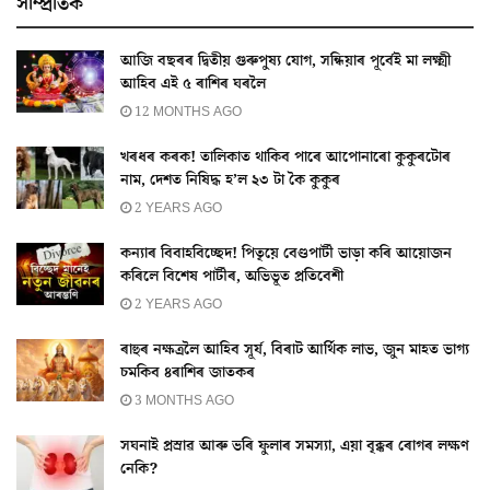
সাম্প্ৰতিক
আজি বছৰৰ দ্বিতীয় গুৰুপুষ্য যোগ, সন্ধিয়াৰ পূৰ্বেই মা লক্ষ্মী
আহিব এই ৫ ৰাশিৰ ঘৰলৈ
12 MONTHS AGO
খৰধৰ কৰক! তালিকাত থাকিব পাৰে আপোনাৰো কুকুৰটোৰ
নাম, দেশত নিষিদ্ধ হ’ল ২৩ টা কৈ কুকুৰ
2 YEARS AGO
কন্যাৰ বিবাহবিচ্ছেদ! পিতৃয়ে বেণ্ডপাৰ্টী ভাড়া কৰি আয়োজন
কৰিলে বিশেষ পাৰ্টীৰ, অভিভূত প্ৰতিবেশী
2 YEARS AGO
ৰাহুৰ নক্ষত্ৰলৈ আহিব সূৰ্য, বিৰাট আৰ্থিক লাভ, জুন মাহত ভাগ্য
চমকিব ৪ৰাশিৰ জাতকৰ
3 MONTHS AGO
সঘনাই প্ৰস্ৰাৱ আৰু ভৰি ফুলাৰ সমস্যা, এয়া বৃক্কৰ ৰোগৰ লক্ষণ
নেকি?