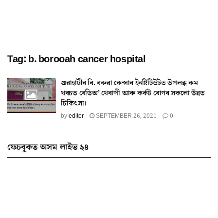
Tag:
b. borooah cancer hospital
গুৱাহাটীৰ বি. বৰুৱা কেন্সাৰ ইনষ্টিটিউটত উপলব্ধ কম
খৰচত ৰেডিঅ’ থেৰাপী আৰু কৰ্কট ৰোগৰ সকলো উন্নত
চিকিৎসা।
by
editor
SEPTEMBER 26, 2021
0
ফেচবুকত অসম লাইভ ২৪