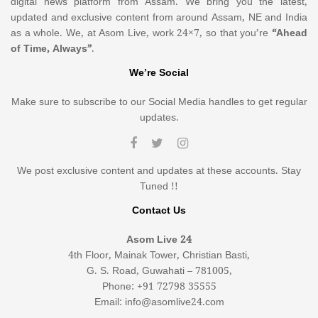
digital news platform from Assam. We bring you the latest,
updated and exclusive content from around Assam, NE and India
as a whole. We, at Asom Live, work 24×7, so that you’re
“Ahead
of Time, Always”
.
We’re Social
Make sure to subscribe to our Social Media handles to get regular
updates.
We post exclusive content and updates at these accounts. Stay
Tuned !!
Contact Us
Asom Live 24
4th Floor, Mainak Tower, Christian Basti,
G. S. Road, Guwahati – 781005,
Phone: +91 72798 35555
Email: info@asomlive24.com