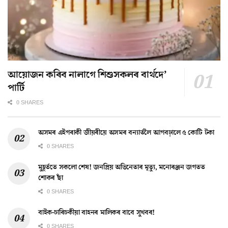
আয়োজন কৰিব নালাগে শিশুসকলৰ বাৰ্থদে’
পাৰ্টি
0 SHARES
অসমৰ এইগৰাকী জীয়ৰীয়ে অসমৰ বন্যাৰ্তলৈ আগবঢ়ালে ৫ কোটি টকা
0 SHARES
মুহূৰ্ততে সকলো শেষ! জনপ্ৰিয় অভিনেতাৰ মৃত্যু, মনোৰঞ্জন জগতত
শোকৰ ছাঁ
0 SHARES
বাইক-চাৰিচকীয়া বাহনৰ মালিকৰ বাবে সুখবৰ!
0 SHARES