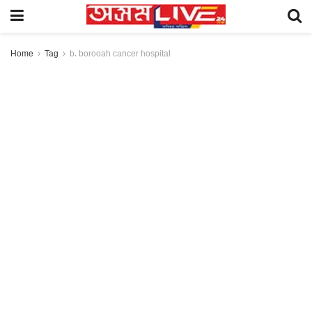
Home
Tag
b. borooah cancer hospital