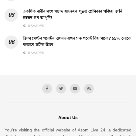
একাধিক নাৰীৰ সংগ পছন্দ শ্বাহৰুখৰ পুত্ৰৰ! প্ৰেমিকাৰ পৰিচয় জানি
হতভম্ব হ’ব আপুনি!
0 SHARES
জিন্স পেণ্টৰ পকেটৰ ওপৰত এখন সৰু পকেট কিয় থাকে? ৯৯% লোকে
নাজানে সঠিক উত্তৰ
0 SHARES
About Us
You’re visiting the official website of Asom Live 24, a dedicated