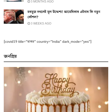
3 MONTHS AGO
হৰমুজ দখলেই মূল উদ্দেশ্য! আমেৰিকাৰ এইবাৰ কি নতুন
কৌশল?
3 WEEKS AGO
[covid19 title=”ভাৰত” country=”India” dark_mode=”yes”]
জনপ্ৰিয়