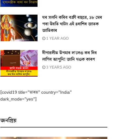
ঘৰ সলনি কৰিব বক্ৰী ৰাহুৱে, ১৮ মেৰ
পৰা উন্নতি খাটাং এই ৪ৰাশিৰ জাতক
জাতিকাৰ
1 YEAR AGO
দীপাৱলীত উপহাৰ ল’লেও কৰ দিব
লাগিব আপুনি! জানি থওক কাৰণ
3 YEARS AGO
[covid19 title=”ভাৰত” country=”India”
dark_mode=”yes”]
জনপ্ৰিয়