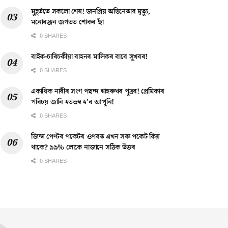
মুহূৰ্ততে সকলো শেষ! জনপ্ৰিয় অভিনেতাৰ মৃত্যু,
মনোৰঞ্জন জগতত শোকৰ ছাঁ
0 SHARES
বাইক-চাৰিচকীয়া বাহনৰ মালিকৰ বাবে সুখবৰ!
0 SHARES
একাধিক নাৰীৰ সংগ পছন্দ শ্বাহৰুখৰ পুত্ৰৰ! প্ৰেমিকাৰ
পৰিচয় জানি হতভম্ব হ’ব আপুনি!
0 SHARES
জিন্স পেণ্টৰ পকেটৰ ওপৰত এখন সৰু পকেট কিয়
থাকে? ৯৯% লোকে নাজানে সঠিক উত্তৰ
0 SHARES