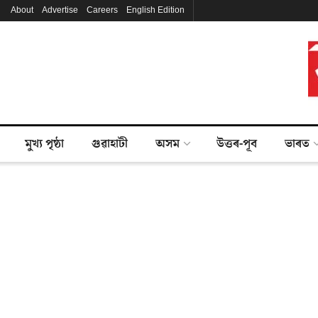
About
Advertise
Careers
English Edition
মুখ্য পৃষ্ঠা
গুৱাহাটী
অসম
উত্তৰ-পূব
ভাৰত