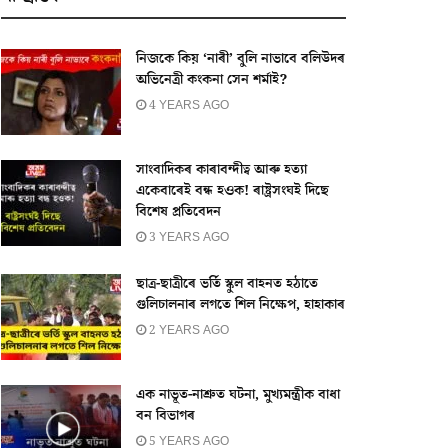
নিজকে কিয় ‘নাৰী’ বুলি নাভাবে বলিউদৰ
অভিনেত্ৰী কংকনা সেন শৰ্মাই?
4 YEARS AGO
সাংবাদিকৰ কাৰাবন্দীত্ব আৰু হত্যা
একেবাৰেই বন্ধ হওক! ৰাষ্ট্ৰসংঘই দিছে
বিশেষ প্ৰতিবেদন
3 YEARS AGO
ছাত্ৰ-ছাত্ৰীৰে ভৰ্তি স্কুল বাহনত হঠাতে
গুলিচালনাৰ লগতে শিল নিক্ষেপ, হাহাকাৰ
2 YEARS AGO
এক নাভূত-নাশ্ৰুত ঘটনা, মুখ্যমন্ত্ৰীক বাধা
বন বিভাগৰ
5 YEARS AGO