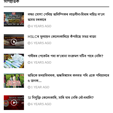
সাম্প্ৰতিক
লক্ষ্য সোণ! পেৰিছ অলিম্পিকৰ লাভলীনা-হিমাৰ দায়িত্ব ল’লে
অসম চৰকাৰে
4 YEARS AGO
HSLCৰ মূল্যায়ন কেলেংকাৰিয়ে কঁপাইছে সমগ্ৰ ৰাজ্য
5 YEARS AGO
গাখীৰৰ পেকেটৰ পৰা ক’ৰোনা সংক্ৰমণ ঘটিব পাৰে নেকি?
6 YEARS AGO
অতিকে হৃদয়বিদাৰক, অন্ধবিশ্বাসৰ কলবত পৰি একে পৰিয়ালৰে
৫ জনক…
1 YEAR AGO
SI নিযুক্তি কেলেংকাৰি, সাৰি যাব নেকি ৰৌ-বৰালি?
6 YEARS AGO