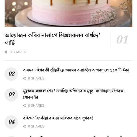
আয়োজন কৰিব নালাগে শিশুসকলৰ বাৰ্থদে’
পাৰ্টি
0 SHARES
অসমৰ এইগৰাকী জীয়ৰীয়ে অসমৰ বন্যাৰ্তলৈ আগবঢ়ালে ৫ কোটি টকা
0 SHARES
মুহূৰ্ততে সকলো শেষ! জনপ্ৰিয় অভিনেতাৰ মৃত্যু, মনোৰঞ্জন জগতত
শোকৰ ছাঁ
0 SHARES
বাইক-চাৰিচকীয়া বাহনৰ মালিকৰ বাবে সুখবৰ!
0 SHARES