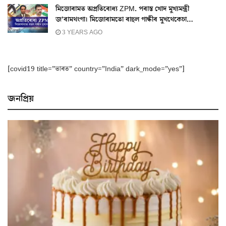
মিজোৰামত অপ্ৰতিৰোধ্য ZPM. পৰাস্ত খোদ মুখ্যমন্ত্ৰী
জ’ৰামথংগা। মিজোৰামতো ৰাহুল গান্ধীৰ মুখথেকেচা…
3 YEARS AGO
[covid19 title=”ভাৰত” country=”India” dark_mode=”yes”]
জনপ্ৰিয়