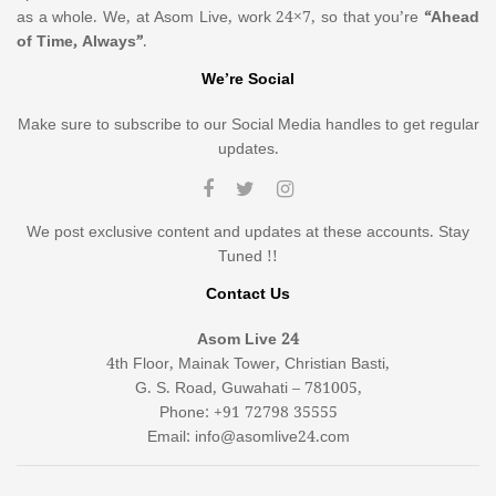
as a whole. We, at Asom Live, work 24×7, so that you’re
“Ahead
of Time, Always”
.
We’re Social
Make sure to subscribe to our Social Media handles to get regular
updates.
We post exclusive content and updates at these accounts. Stay
Tuned !!
Contact Us
Asom Live 24
4th Floor, Mainak Tower, Christian Basti,
G. S. Road, Guwahati – 781005,
Phone: +91 72798 35555
Email: info@asomlive24.com