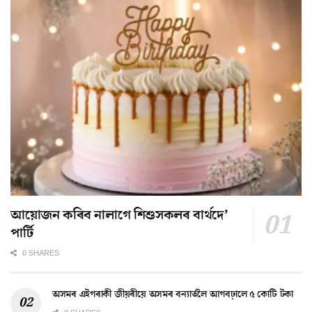
আয়োজন কৰিব নালাগে শিশুসকলৰ বাৰ্থদে’
পাৰ্টি
0 SHARES
অসমৰ এইগৰাকী জীয়ৰীয়ে অসমৰ বন্যাৰ্তলৈ আগবঢ়ালে ৫ কোটি টকা