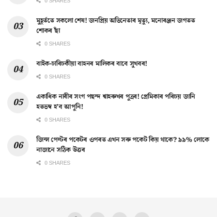
0 SHARES
মুহূৰ্ততে সকলো শেষ! জনপ্ৰিয় অভিনেতাৰ মৃত্যু, মনোৰঞ্জন জগতত
শোকৰ ছাঁ
0 SHARES
বাইক-চাৰিচকীয়া বাহনৰ মালিকৰ বাবে সুখবৰ!
0 SHARES
একাধিক নাৰীৰ সংগ পছন্দ শ্বাহৰুখৰ পুত্ৰৰ! প্ৰেমিকাৰ পৰিচয় জানি
হতভম্ব হ’ব আপুনি!
0 SHARES
জিন্স পেণ্টৰ পকেটৰ ওপৰত এখন সৰু পকেট কিয় থাকে? ৯৯% লোকে
নাজানে সঠিক উত্তৰ
0 SHARES