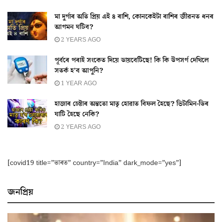
মা দুৰ্গাৰ অতি প্ৰিয় এই ৪ ৰাশি, কোনকেইটা ৰাশিৰ জীৱনত ধনৰ
আগমন ঘটিব?
2 YEARS AGO
পূৰ্বৰে পৰাই সংকেত দিয়ে ডায়বেটিছে! কি কি উপসৰ্গ দেখিলে
সতৰ্ক হ’ব আপুনি?
1 YEAR AGO
হাজাৰ চেষ্টাৰ অন্ততো মাতৃ হোৱাত বিফল হৈছে? ভিটামিন-ডিৰ
ঘাটি হৈছে নেকি?
2 YEARS AGO
[covid19 title=”ভাৰত” country=”India” dark_mode=”yes”]
জনপ্ৰিয়