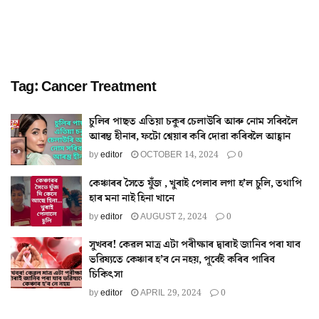
Tag:
Cancer Treatment
চুলিৰ পাছত এতিয়া চকুৰ চেলাউৰি আৰু নোম সৰিবলৈ
আৰম্ভ হীনাৰ, ফটো শ্বেয়াৰ কৰি দোৱা কৰিবলৈ আহ্বান
by
editor
OCTOBER 14, 2024
0
কেঞ্চাৰৰ সৈতে যুঁজ , খুৰাই পেলাব লগা হ’ল চুলি, তথাপি
হাৰ মনা নাই হিনা খানে
by
editor
AUGUST 2, 2024
0
সুখবৰ! কেৱল মাত্ৰ এটা পৰীক্ষাৰ দ্বাৰাই জানিব পৰা যাব
ভৱিষ্যতে কেঞ্চাৰ হ’ব নে নহয়, পূৰ্বেই কৰিব পাৰিব
চিকিৎসা
by
editor
APRIL 29, 2024
0