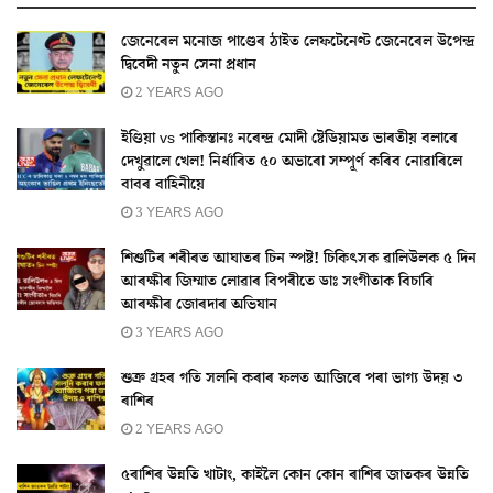
জেনেৰেল মনোজ পাণ্ডেৰ ঠাইত লেফটেনেণ্ট জেনেৰেল উপেন্দ্ৰ
দ্বিবেদী নতুন সেনা প্ৰধান
2 YEARS AGO
ইণ্ডিয়া vs পাকিস্তানঃ নৰেন্দ্ৰ মোদী ষ্টেডিয়ামত ভাৰতীয় বলাৰে
দেখুৱালে খেল! নিৰ্ধাৰিত ৫০ অভাৰো সম্পূৰ্ণ কৰিব নোৱাৰিলে
বাবৰ বাহিনীয়ে
3 YEARS AGO
শিশুটিৰ শৰীৰত আঘাতৰ চিন স্পষ্ট! চিকিৎসক ৱালিউলক ৫ দিন
আৰক্ষীৰ জিম্মাত লোৱাৰ বিপৰীতে ডাঃ সংগীতাক বিচাৰি
আৰক্ষীৰ জোৰদাৰ অভিযান
3 YEARS AGO
শুক্ৰ গ্ৰহৰ গতি সলনি কৰাৰ ফলত আজিৰে পৰা ভাগ্য উদয় ৩
ৰাশিৰ
2 YEARS AGO
৫ৰাশিৰ উন্নতি খাটাং, কাইলৈ কোন কোন ৰাশিৰ জাতকৰ উন্নতি