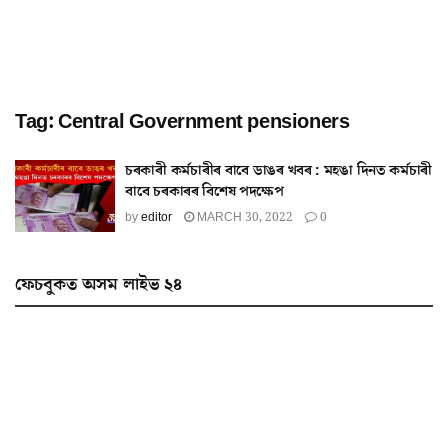
Tag:
Central Government pensioners
চৰকাৰী কৰ্মচাৰীৰ বাবে ডাঙৰ খবৰ : মহঙা দিনত কৰ্মচাৰী
বাবে চৰকাৰৰ বিশেষ পদক্ষেপ
by
editor
MARCH 30, 2022
0
ফেচবুকত অসম লাইভ ২৪