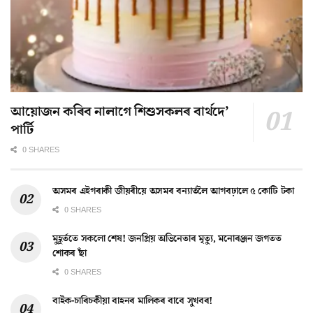
আয়োজন কৰিব নালাগে শিশুসকলৰ বাৰ্থদে’
পাৰ্টি
0 SHARES
অসমৰ এইগৰাকী জীয়ৰীয়ে অসমৰ বন্যাৰ্তলৈ আগবঢ়ালে ৫ কোটি টকা
0 SHARES
মুহূৰ্ততে সকলো শেষ! জনপ্ৰিয় অভিনেতাৰ মৃত্যু, মনোৰঞ্জন জগতত
শোকৰ ছাঁ
0 SHARES
বাইক-চাৰিচকীয়া বাহনৰ মালিকৰ বাবে সুখবৰ!