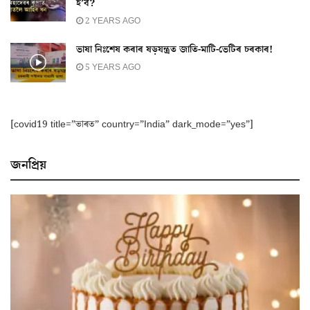
হ’ব?
2 YEARS AGO
ভাষা নিঃশেষ কৰাৰ ষড়যন্ত্ৰত জাতি-মাটি-ভেটিৰ চৰকাৰ!
5 YEARS AGO
[covid19 title=”ভাৰত” country=”India” dark_mode=”yes”]
জনপ্ৰিয়