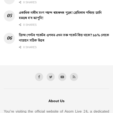
0 SHARES
একাধিক নাৰীৰ সংগ পছন্দ শ্বাহৰুখৰ পুত্ৰৰ! প্ৰেমিকাৰ পৰিচয় জানি
হতভম্ব হ’ব আপুনি!
0 SHARES
জিন্স পেণ্টৰ পকেটৰ ওপৰত এখন সৰু পকেট কিয় থাকে? ৯৯% লোকে
নাজানে সঠিক উত্তৰ
0 SHARES
About Us
You’re visiting the official website of Asom Live 24, a dedicated