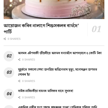
আয়োজন কৰিব নালাগে শিশুসকলৰ বাৰ্থদে’
পাৰ্টি
0 SHARES
অসমৰ এইগৰাকী জীয়ৰীয়ে অসমৰ বন্যাৰ্তলৈ আগবঢ়ালে ৫ কোটি টকা
0 SHARES
মুহূৰ্ততে সকলো শেষ! জনপ্ৰিয় অভিনেতাৰ মৃত্যু, মনোৰঞ্জন জগতত
শোকৰ ছাঁ
0 SHARES
বাইক-চাৰিচকীয়া বাহনৰ মালিকৰ বাবে সুখবৰ!
0 SHARES
একাধিক নাৰীৰ সংগ পছন্দ শ্বাহৰুখৰ পুত্ৰৰ! প্ৰেমিকাৰ পৰিচয় জানি