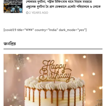
শোকাৱহ দুৰ্ঘটনা, পত্নীক চিকিৎসাৰ বাবে নিয়াৰ সময়তে
এম্বুলেঞ্চ দুৰ্ঘটনা হৈ প্ৰাণ হেৰুৱালে একেটা পৰিয়ালৰে ৬ লোকে
2 YEARS AGO
[covid19 title=”ভাৰত” country=”India” dark_mode=”yes”]
জনপ্ৰিয়