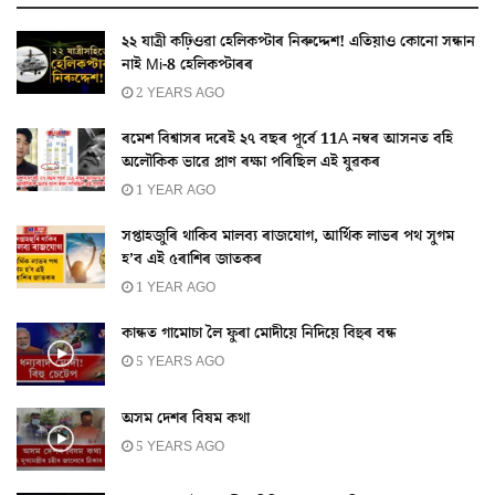
২২ যাত্ৰী কঢ়িওৱা হেলিকপ্টাৰ নিৰুদ্দেশ! এতিয়াও কোনো সন্ধান
নাই Mi-8 হেলিকপ্টাৰৰ
2 YEARS AGO
ৰমেশ বিশ্বাসৰ দৰেই ২৭ বছৰ পূৰ্বে 11A নম্বৰ আসনত বহি
অলৌকিক ভাৱে প্ৰাণ ৰক্ষা পৰিছিল এই যুৱকৰ
1 YEAR AGO
সপ্তাহজুৰি থাকিব মালব্য ৰাজযোগ, আৰ্থিক লাভৰ পথ সুগম
হ’ব এই ৫ৰাশিৰ জাতকৰ
1 YEAR AGO
কান্ধত গামোচা লৈ ফুৰা মোদীয়ে নিদিয়ে বিহুৰ বন্ধ
5 YEARS AGO
অসম দেশৰ বিষম কথা
5 YEARS AGO