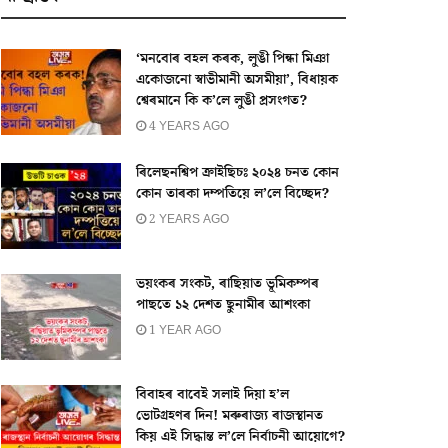
‘মনবোৰ বহল কৰক, লুঙী পিন্ধা মিঞা
একোজনো স্বাভীমানী অসমীয়া’, বিধায়ক
শ্বেৰমানে কি ক’লে লুঙী প্ৰসংগত?
4 YEARS AGO
ৰিলেছনশ্বিপ ক্ৰাইছিচঃ ২০২৪ চনত কোন
কোন তাৰকা দম্পতিয়ে ল’লে বিচ্ছেদ?
2 YEARS AGO
ভয়ংকৰ সংকট, ৰাছিয়াত ভূমিকম্পৰ
পাছতে ১২ দেশত ছুনামীৰ আশংকা
1 YEAR AGO
বিবাহৰ বাবেই সলাই দিয়া হ’ল
ভোটগ্ৰহণৰ দিন! মৰুৰাজ্য ৰাজস্থানত
কিয় এই সিদ্ধান্ত ল’লে নিৰ্বাচনী আয়োগে?