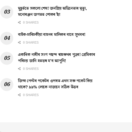
মুহূৰ্ততে সকলো শেষ! জনপ্ৰিয় অভিনেতাৰ মৃত্যু,
মনোৰঞ্জন জগতত শোকৰ ছাঁ
0 SHARES
বাইক-চাৰিচকীয়া বাহনৰ মালিকৰ বাবে সুখবৰ!
0 SHARES
একাধিক নাৰীৰ সংগ পছন্দ শ্বাহৰুখৰ পুত্ৰৰ! প্ৰেমিকাৰ
পৰিচয় জানি হতভম্ব হ’ব আপুনি!
0 SHARES
জিন্স পেণ্টৰ পকেটৰ ওপৰত এখন সৰু পকেট কিয়
থাকে? ৯৯% লোকে নাজানে সঠিক উত্তৰ
0 SHARES