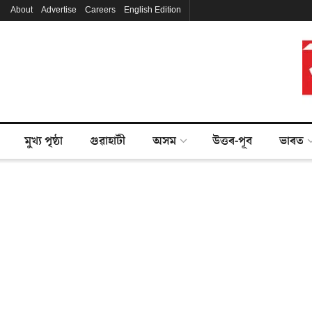
About
Advertise
Careers
English Edition
মুখ্য পৃষ্ঠা
গুৱাহাটী
অসম
উত্তৰ-পূব
ভাৰত