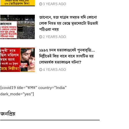
3 YEARS AGO
জানেনে, হজ যাত্ৰাৰ সময়ত যদি কোনো
লোক নিহত হয় তেন্তে মৃতদেহটো উভতাই
পঠিওৱা নহয়
2 YEARS AGO
১৯৯৫ চনৰ হত্যাকাণ্ডৰেই পুনৰাবৃত্তি…
দিল্লীতেই কিয় বাৰে বাৰে সংঘটিত হয়
লোমহৰ্ষক হত্যাকাণ্ডৰ ঘটনা?
4 YEARS AGO
[covid19 title=”ভাৰত” country=”India”
dark_mode=”yes”]
জনপ্ৰিয়