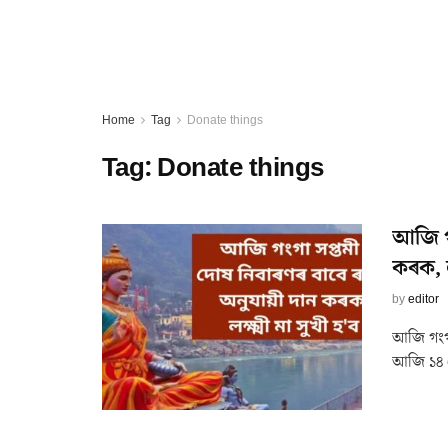
Home
Tag
Donate things
Tag:
Donate things
আজি গং
কৰক, লক
by
editor
আজি গংগা 
আজি ১৪ ম