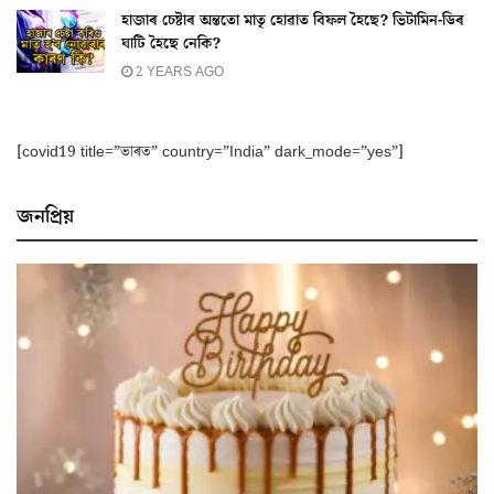
হাজাৰ চেষ্টাৰ অন্ততো মাতৃ হোৱাত বিফল হৈছে? ভিটামিন-ডিৰ
ঘাটি হৈছে নেকি?
2 YEARS AGO
[covid19 title=”ভাৰত” country=”India” dark_mode=”yes”]
জনপ্ৰিয়