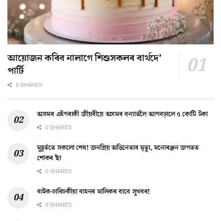
আয়োজন কৰিব নালাগে শিশুসকলৰ বাৰ্থদে’
পাৰ্টি
0 SHARES
অসমৰ এইগৰাকী জীয়ৰীয়ে অসমৰ বন্যাৰ্তলৈ আগবঢ়ালে ৫ কোটি টকা
0 SHARES
মুহূৰ্ততে সকলো শেষ! জনপ্ৰিয় অভিনেতাৰ মৃত্যু, মনোৰঞ্জন জগতত
শোকৰ ছাঁ
0 SHARES
বাইক-চাৰিচকীয়া বাহনৰ মালিকৰ বাবে সুখবৰ!
0 SHARES