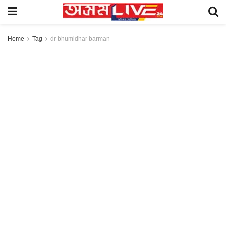
Home
Tag
dr bhumidhar barman