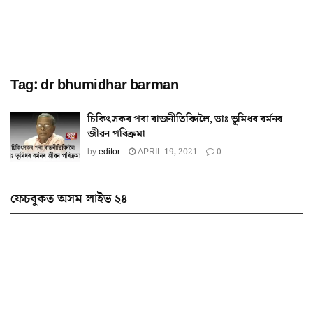
Tag:
dr bhumidhar barman
চিকিৎসকৰ পৰা ৰাজনীতিবিদলৈ, ডাঃ ভূমিধৰ বৰ্মনৰ
জীৱন পৰিক্ৰমা
by
editor
APRIL 19, 2021
0
ফেচবুকত অসম লাইভ ২৪