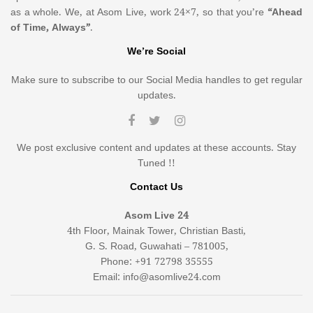
as a whole. We, at Asom Live, work 24×7, so that you’re
“Ahead
of Time, Always”
.
We’re Social
Make sure to subscribe to our Social Media handles to get regular
updates.
We post exclusive content and updates at these accounts. Stay
Tuned !!
Contact Us
Asom Live 24
4th Floor, Mainak Tower, Christian Basti,
G. S. Road, Guwahati – 781005,
Phone: +91 72798 35555
Email: info@asomlive24.com