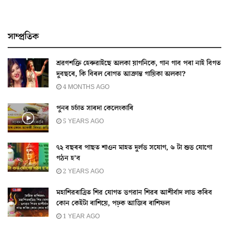
সাম্প্ৰতিক
শ্ৰৱণশক্তি হেৰুৱাইছে অলকা য়াগনিকে, গান গাব পৰা নাই বিগত
দুবছৰে, কি বিৰল ৰোগত আক্ৰান্ত গায়িকা অলকা?
4 MONTHS AGO
পুনৰ চর্চাত সাৰদা কেলেংকাৰি
5 YEARS AGO
৭২ বছৰৰ পাছত শাওন মাহত দুৰ্লভ সযোগ, ৬ টা শুভ যোগো
গঠন হ’ব
2 YEARS AGO
মহাশিৱৰাত্ৰিত শিৱ যোগত ভগৱান শিৱৰ আশীৰ্বাদ লাভ কৰিব
কোন কেইটা ৰাশিয়ে, পঢ়ক আজিৰ ৰাশিফল
1 YEAR AGO