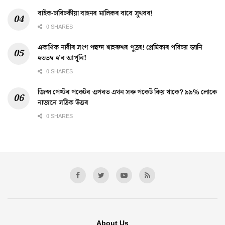
বাইক-চাৰিচকীয়া বাহনৰ মালিকৰ বাবে সুখবৰ!
0 SHARES
একাধিক নাৰীৰ সংগ পছন্দ শ্বাহৰুখৰ পুত্ৰৰ! প্ৰেমিকাৰ পৰিচয় জানি
হতভম্ব হ’ব আপুনি!
0 SHARES
জিন্স পেণ্টৰ পকেটৰ ওপৰত এখন সৰু পকেট কিয় থাকে? ৯৯% লোকে
নাজানে সঠিক উত্তৰ
0 SHARES
About Us