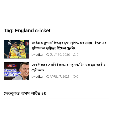
Tag:
England cricket
মৰ্কেলক ছুপাৰ কিঙছৰ মুখ্য প্ৰশিক্ষকৰ দায়িত্ব, ইংলেণ্ডৰ
প্ৰশিক্ষকৰ দায়িত্বত ষ্টিফেন ফ্লেমিং
by
editor
JULY 30, 2026
0
বেন ষ্ট’কছৰ সলনি ইংলেণ্ডৰ নতুন অধিনায়ক ২৬ বছৰীয়া
হেৰী ব্ৰুক
by
editor
APRIL 7, 2025
0
ফেচবুকত অসম লাইভ ২৪