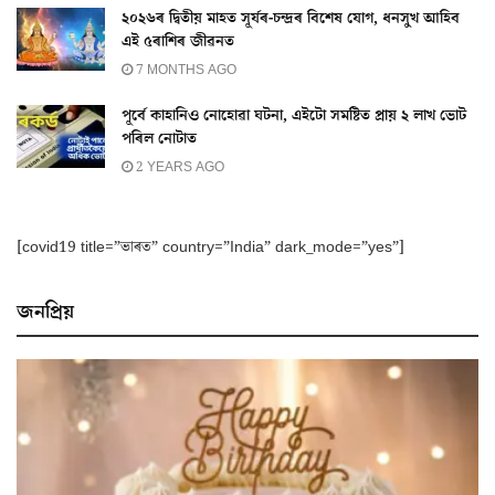
২০২৬ৰ দ্বিতীয় মাহত সূৰ্যৰ-চন্দ্ৰৰ বিশেষ যোগ, ধনসুখ আহিব
এই ৫ৰাশিৰ জীৱনত
7 MONTHS AGO
পূৰ্বে কাহানিও নোহোৱা ঘটনা, এইটো সমষ্টিত প্ৰায় ২ লাখ ভোট
পৰিল নোটাত
2 YEARS AGO
[covid19 title=”ভাৰত” country=”India” dark_mode=”yes”]
জনপ্ৰিয়