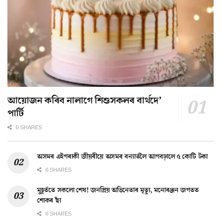
আয়োজন কৰিব নালাগে শিশুসকলৰ বাৰ্থদে’
পাৰ্টি
0 SHARES
অসমৰ এইগৰাকী জীয়ৰীয়ে অসমৰ বন্যাৰ্তলৈ আগবঢ়ালে ৫ কোটি টকা
0 SHARES
মুহূৰ্ততে সকলো শেষ! জনপ্ৰিয় অভিনেতাৰ মৃত্যু, মনোৰঞ্জন জগতত
শোকৰ ছাঁ
0 SHARES