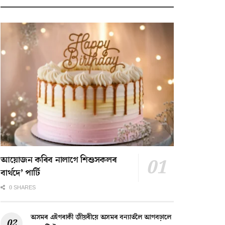
আয়োজন কৰিব নালাগে শিশুসকলৰ
বাৰ্থদে’ পাৰ্টি
0 SHARES
অসমৰ এইগৰাকী জীয়ৰীয়ে অসমৰ বন্যাৰ্তলৈ আগবঢ়ালে