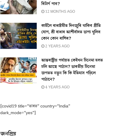
ৰিটাৰ্ণ পাব?
12 MONTHS AGO
কাইলৈ ৰাধাষ্টমীত দিনজুৰি থাকিব প্ৰীতি
যোগ, শ্ৰী ৰাধাৰ আশীৰ্বাদত ভাগ্য খুলিব
কোন কোন ৰাশিৰ?
2 YEARS AGO
আন্তৰাষ্ট্ৰীয় পৰ্যায়ত কেইখন চিনেমা হলত
চলি আছে পাঠান? ভাৰতীয় চিনেমা
জগতত নতুন কি কি ইতিহাস গঢ়িলে
পাঠানে?
4 YEARS AGO
[covid19 title=”ভাৰত” country=”India”
dark_mode=”yes”]
জনপ্ৰিয়