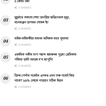
৫ কোটি টকা
0 SHARES
মুহূৰ্ততে সকলো শেষ! জনপ্ৰিয় অভিনেতাৰ মৃত্যু,
মনোৰঞ্জন জগতত শোকৰ ছাঁ
0 SHARES
বাইক-চাৰিচকীয়া বাহনৰ মালিকৰ বাবে সুখবৰ!
0 SHARES
একাধিক নাৰীৰ সংগ পছন্দ শ্বাহৰুখৰ পুত্ৰৰ! প্ৰেমিকাৰ
পৰিচয় জানি হতভম্ব হ’ব আপুনি!
0 SHARES
জিন্স পেণ্টৰ পকেটৰ ওপৰত এখন সৰু পকেট কিয়
থাকে? ৯৯% লোকে নাজানে সঠিক উত্তৰ
0 SHARES