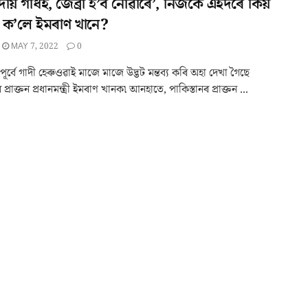
দায় গাধই, জেব্ৰা হ’ব নোৱাৰে’, নিজকে এইদৰে কিয়
 ক’লে ইমৰাণ খানে?
MAY 7, 2022
0
পূৰ্বে গাদী হেৰুওৱাই মাজে মাজে উদ্ভট মন্তব্য কৰি অহা দেখা গৈছে
 প্ৰাক্তন প্ৰধানমন্ত্ৰী ইমৰাণ খানক৷ আনহাতে, পাকিস্তানৰ প্ৰাক্তন ...