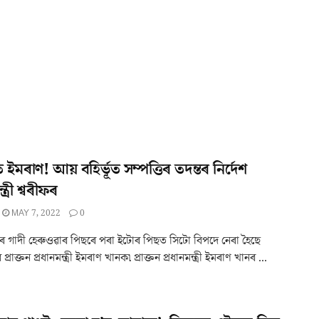
ইমৰাণ! আয় বহিৰ্ভূত সম্পত্তিৰ তদন্তৰ নিৰ্দেশ
্ত্ৰী শ্বৰীফৰ
MAY 7, 2022
0
ত্ৰীৰ গাদী হেৰুওৱাৰ পিছৰে পৰা ইটোৰ পিছত সিটো বিপদে নেৰা হৈছে
 প্ৰাক্তন প্ৰধানমন্ত্ৰী ইমৰাণ খানক৷ প্ৰাক্তন প্ৰধানমন্ত্ৰী ইমৰাণ খানৰ ...