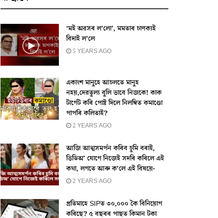
‘মই অৱসৰ ল’লো’, মমতাৰ চাণক্যই
বিদাই ল’লে
5 YEARS AGO
একাংশ মানুহে আচলতে মানুহ
নহয়,দেৱতুল্য বুলি ভাবে নিজকে! কাক
টাৰ্গেট কৰি পোষ্ট দিলে নিলম্বিত কমাণ্ডো
পাপৰি কলিতাই?
2 YEARS AGO
আজি আত্মসমৰ্পন কৰিব চুমি বৰাই,
ভিডিঅ’ যোগে নিজেই সদৰি কৰিলে এই
কথা, লগতে আৰু ক’লে এই বিষয়ে-
2 YEARS AGO
প্ৰতিমাহে SIPত ৩০,০০০ কৈ বিনিয়োগ
কৰিছে? ৫ বছৰৰ পাছত কিমান টকা