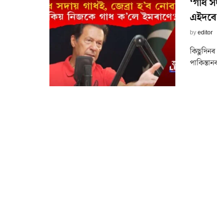
‘গাধ স
এইদৰে
by
editor
কিছুদিনৰ 
পাকিস্তানৰ