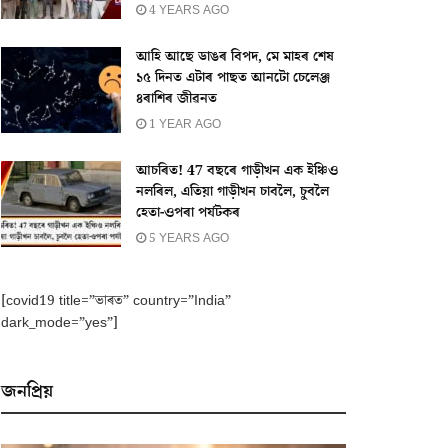
4 YEARS AGO
আহি আছে ডাঙৰ বিপদ, মে মাহৰ শেষ
১৫ দিনত এটাৰ পাছত আনটো চেলেঞ্জ
৪ৰাশিৰ জীৱনত
1 YEAR AGO
আচৰিত! 47 বছৰে গাড়ীখন এক ইঞ্চিও
নলৰিল, এতিয়া গাড়ীখন চাবলৈ, চুবলৈ
হেতা-ওপৰা পৰ্যটকৰ
5 YEARS AGO
[covid19 title=”ভাৰত” country=”India”
dark_mode=”yes”]
জনপ্ৰিয়