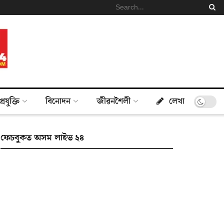
প্ৰযুক্তি
বিনোদন
জীৱনশৈলী
লেখা
ফেচবুকত অসম লাইভ ২৪