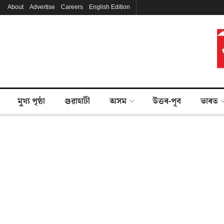
About
Advertise
Careers
English Edition
মুখ্য পৃষ্ঠা
গুৱাহাটী
অসম
উত্তৰ-পূব
ভাৰত