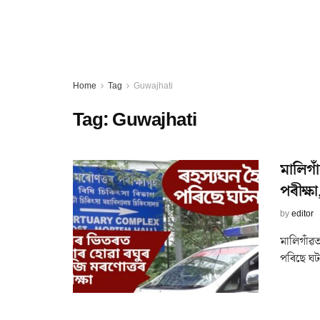
Home
Tag
Guwajhati
Tag:
Guwajhati
মালিগা
পৰীক্ষ
by
editor
মালিগাঁৱত
পৰিছে ঘটন