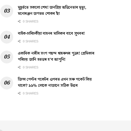
মুহূৰ্ততে সকলো শেষ! জনপ্ৰিয় অভিনেতাৰ মৃত্যু,
মনোৰঞ্জন জগতত শোকৰ ছাঁ
0 SHARES
বাইক-চাৰিচকীয়া বাহনৰ মালিকৰ বাবে সুখবৰ!
0 SHARES
একাধিক নাৰীৰ সংগ পছন্দ শ্বাহৰুখৰ পুত্ৰৰ! প্ৰেমিকাৰ
পৰিচয় জানি হতভম্ব হ’ব আপুনি!
0 SHARES
জিন্স পেণ্টৰ পকেটৰ ওপৰত এখন সৰু পকেট কিয়
থাকে? ৯৯% লোকে নাজানে সঠিক উত্তৰ
0 SHARES