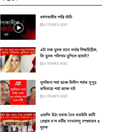
ধৰ্ষণকাৰীৰ শাস্তি ফাঁচি
6 YEARS AGO
এটা সৰু ভুলৰ বাবে বৰ্খাস্ত শিক্ষয়িত্ৰীক,
কি ভুলৰ পৰিণাম ভুগিলে ছাৰাই?
4 YEARS AGO
সুদক্ষিণা শৰ্মা আৰু দিলীপ শৰ্মাৰ সুপুত্ৰ
ঋষিৰাজ শৰ্মা আৰু নাই
3 YEARS AGO
ওফন্দি উঠা বৰাক নৈৰ মথাউৰি কাটি
গ্ৰেপ্তাৰ হ’ল ধৰ্মীয় সংখ্যালঘু সম্প্ৰদায়ৰ ৪
যুৱক