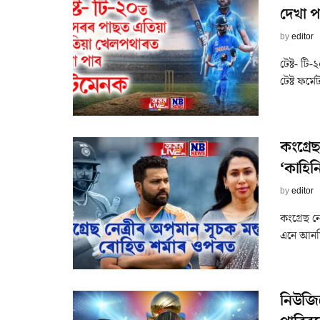
দেখা প
by
editor
টেষ্ট- ট
টেষ্ট ফৰ
কংগ্ৰে
‘কাহি
by
editor
কংগ্ৰেছ ন
এনে আনফিট
নিউজিল