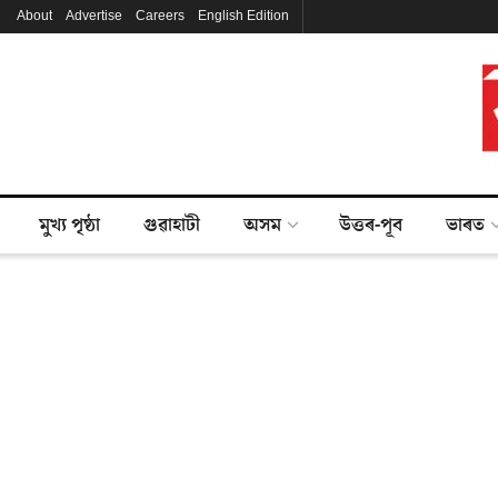
About
Advertise
Careers
English Edition
মুখ্য পৃষ্ঠা
গুৱাহাটী
অসম
উত্তৰ-পূব
ভাৰত