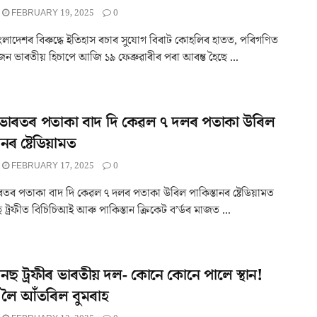
FEBRUARY 19, 2025
0
ংলাদেশৰ বিৰুদ্ধে ইতিহাস ৰচাৰ সুযোগ বিৰাট কোহলিৰ হাতত, পৰিগণিত
জন ভাৰতীয় হিচাপে আজি ১৯ ফেব্ৰুৱাৰীৰ পৰা আৰম্ভ হৈছে ...
ট, ভাৰতৰ পতাকা বাদ দি কেৱল ৭ দলৰ পতাকা উৰিল
ানৰ ষ্টেডিয়ামত
FEBRUARY 17, 2025
0
 ভাৰতৰ পতাকা বাদ দি কেৱল ৭ দলৰ পতাকা উৰিল পাকিস্তানৰ ষ্টেডিয়ামত
ছ ট্ৰফীত বিচিচিআই আৰু পাকিস্তান ক্ৰিকেট ব’ৰ্ডৰ মাজত ...
য়নছ ট্ৰফীৰ ভাৰতীয় দল- কোনে কোনে পালে স্থান!
লৈ আঁতৰিল বুমৰাহ