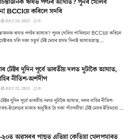
 চিন্তাজনক ঋষভ পণ্টৰ আঘাত? পুনৰ খেলিব
নে! BCCIয়ে কৰিলে সদৰি
JULY 24, 2025
0
ন্তাজনক ঋষভ পণ্টৰ আঘাত? পুনৰ খেলিব পাৰিবনে! BCCIয়ে কৰিলে
ষ্টাৰত চলি থকা চতুৰ্থ টেষ্ট মেচৰ প্ৰথম দিনাই আঘাতপ্ৰাপ্ত ...
টাৰ টেষ্টৰ দুদিন পূৰ্বে ভাৰতীয় দলত দুটাকৈ আঘাত,
হিৰ নীতিশ-অৰ্শদীপ
JULY 21, 2025
0
ৰ টেষ্টৰ দুদিন পূৰ্বে ভাৰতীয় দলত দুটাকৈ আঘাত, দলৰ বাহিৰ নীতিশ-
াৰত-ইংলেণ্ডৰ মাজত অনুষ্ঠিত হৈ থকা পাঁচখনীয়া টেষ্ট মেচৰ ইতিমধ্যে ...
- টি-২০ত অৱসৰৰ পাছত এতিয়া কেতিয়া খেলপথাৰত