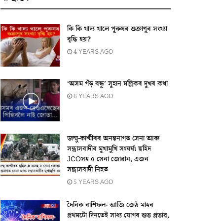
কি কি খাদ্য খালে পুৰুষৰ শুক্ৰাণুৰ সংখ্যা
বৃদ্ধি হয়?
4 YEARS AGO
‘অসম গঁড় বন্ধু’ সুহান মল্লিকৰ দুখৰ কথা
6 YEARS AGO
জম্মু-কাশ্মীৰৰ অনন্তনাগত সেনা আৰু
সন্ত্ৰাসবাদীৰ মুখামুখি সংঘৰ্ষ৷ ছহিদ
JCOসহ ৫ সেনা জোৱান, এজন
সন্ত্ৰাসবাদী নিহত
5 YEARS AGO
দৈনিক ৰাশিফল- আজি জেঠ মাহৰ
প্ৰথমটো দিনতেই সাধ্য যোগৰ শুভ প্ৰভাৱ,