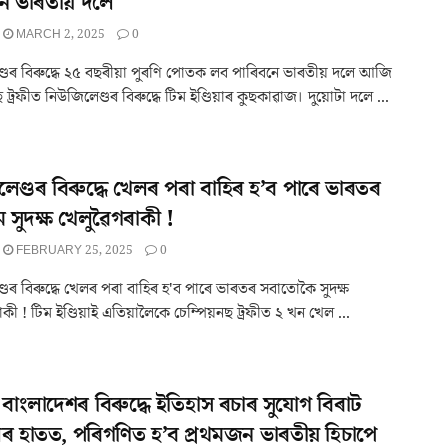
নে ভাৰতীয় দলে
MARCH 2, 2025
0
্ডৰ বিৰুদ্ধে ২৫ বছৰীয়া পুৰণি পোতক লব পাৰিবনে ভাৰতীয় দলে আজি
ছ ট্ৰফীত নিউজিলেণ্ডৰ বিৰুদ্ধে টিম ইণ্ডিয়াৰ কুছকাৱাজ। দুয়োটা দলে ...
েণ্ডৰ বিৰুদ্ধে খেলৰ পৰা বাহিৰ হ’ব পাৰে ভাৰতৰ
 সুদক্ষ খেলুৱৈগৰাকী !
FEBRUARY 25, 2025
0
্ডৰ বিৰুদ্ধে খেলৰ পৰা বাহিৰ হ'ব পাৰে ভাৰতৰ সবাতোকৈ সুদক্ষ
কী ! টিম ইণ্ডিয়াই এতিয়ালৈকে চেম্পিয়নছ ট্ৰফীত ২ খন খেল ...
বাংলাদেশৰ বিৰুদ্ধে ইতিহাস ৰচাৰ সুযোগ বিৰাট
 হাতত, পৰিগণিত হ’ব প্ৰথমজন ভাৰতীয় হিচাপে