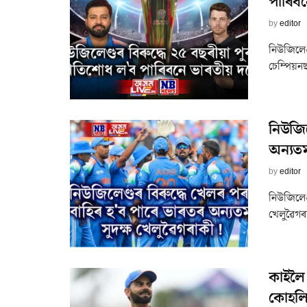
পাৰিব
by
editor
নিউজিলেণ
চেম্পিয়ন
নিউজিল
অন্যতম
by
editor
নিউজিলেণ
খেলুৱৈগৰা
কাইলৈ 
কোহলিৰ