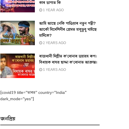
কাৰ ভাগ্যত কি
1 YEAR AGO
আহি আছে নেকি পাণ্ডিয়াৰ নতুন পত্নী?
আকৌ বিদেশিনীৰ প্ৰেমত হাবুডুবু খাইছে
হাৰ্দিকে?
2 YEARS AGO
ৰাজধানী দিল্লীত ক’ৰোনাৰ ভয়াৱহ ৰূপ।
বিধায়ক ৰাঘৱ ছাদ্দা ক’ৰোনাত আক্ৰান্ত।
5 YEARS AGO
[covid19 title=”ভাৰত” country=”India”
dark_mode=”yes”]
জনপ্ৰিয়