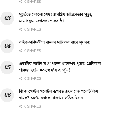
0 SHARES
মুহূৰ্ততে সকলো শেষ! জনপ্ৰিয় অভিনেতাৰ মৃত্যু,
মনোৰঞ্জন জগতত শোকৰ ছাঁ
0 SHARES
বাইক-চাৰিচকীয়া বাহনৰ মালিকৰ বাবে সুখবৰ!
0 SHARES
একাধিক নাৰীৰ সংগ পছন্দ শ্বাহৰুখৰ পুত্ৰৰ! প্ৰেমিকাৰ
পৰিচয় জানি হতভম্ব হ’ব আপুনি!
0 SHARES
জিন্স পেণ্টৰ পকেটৰ ওপৰত এখন সৰু পকেট কিয়
থাকে? ৯৯% লোকে নাজানে সঠিক উত্তৰ
0 SHARES