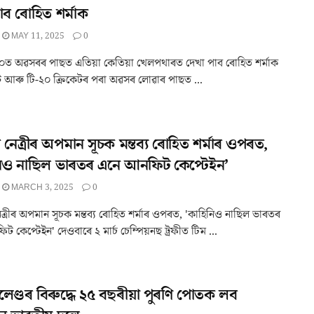
াব ৰোহিত শৰ্মাক
MAY 11, 2025
0
ি-২০ত অৱসৰৰ পাছত এতিয়া কেতিয়া খেলপথাৰত দেখা পাব ৰোহিত শৰ্মাক
্মেট আৰু টি-২০ ক্ৰিকেটৰ পৰা অৱসৰ লোৱাৰ পাছত ...
ছ নেত্ৰীৰ অপমান সূচক মন্তব্য ৰোহিত শৰ্মাৰ ওপৰত,
নিও নাছিল ভাৰতৰ এনে আনফিট কেপ্টেইন’
MARCH 3, 2025
0
েত্ৰীৰ অপমান সূচক মন্তব্য ৰোহিত শৰ্মাৰ ওপৰত, 'কাহিনিও নাছিল ভাৰতৰ
 কেপ্টেইন' দেওবাৰে ২ মাৰ্চ চেম্পিয়নছ ট্ৰফীত টিম ...
েণ্ডৰ বিৰুদ্ধে ২৫ বছৰীয়া পুৰণি পোতক লব