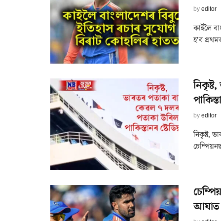
by
editor
কাইলৈ বা
হ'ব প্ৰথম
নিকৃষ্
পাকিস্ত
by
editor
নিকৃষ্ট,
চেম্পিয়ন
চেম্পি
আঘাত 