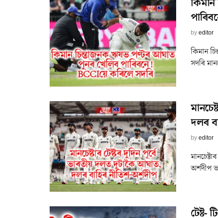
কিমান
পাৰিব
by
editor
কিমান চি
সদৰি মানচে
মানচেষ্
দলৰ বা
by
editor
মানচেষ্টা
অৰ্শদীপ ভ
টেষ্ট