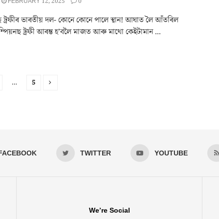
FEBRUARY 12, 2025
0
ছ ট্ৰফীৰ ভাৰতীয় দল- কোনে কোনে পালে স্থান! আঘাত লৈ আঁতৰিল
ম্পিয়নছ ট্ৰফী আৰম্ভ হ’বলৈ মাজত আৰু মাথো কেইটামান ...
…
5
FACEBOOK
TWITTER
YOUTUBE
We’re Social