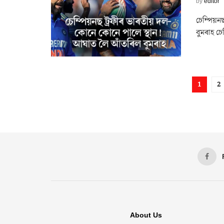
by
editor
চেম্পিয়ন
বুমৰাহ চে
1
2
About Us