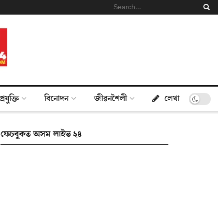
প্ৰযুক্তি
বিনোদন
জীৱনশৈলী
লেখা
ফেচবুকত অসম লাইভ ২৪