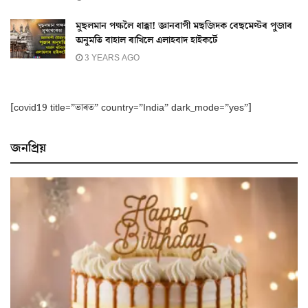
মুছলমান পক্ষলৈ ধাক্কা! জ্ঞানবাপী মছজিদক বেছমেণ্টৰ পুজাৰ
অনুমতি বাহাল ৰাখিলে এলাহবাদ হাইকৰ্টে
3 YEARS AGO
[covid19 title=”ভাৰত” country=”India” dark_mode=”yes”]
জনপ্ৰিয়