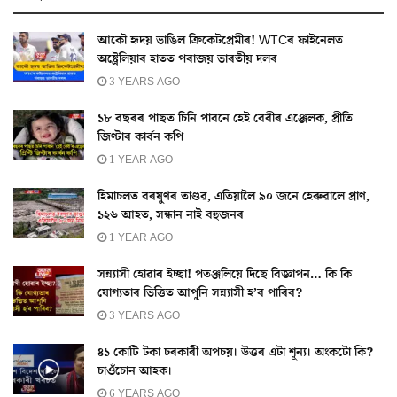
আকৌ হৃদয় ভাঙিল ক্ৰিকেটপ্ৰেমীৰ! WTCৰ ফাইনেলত
অষ্ট্ৰেলিয়াৰ হাতত পৰাজয় ভাৰতীয় দলৰ
3 YEARS AGO
১৮ বছৰৰ পাছত চিনি পাবনে হেই বেবীৰ এঞ্জেলক, প্ৰীতি
জিণ্টাৰ কাৰ্বন কপি
1 YEAR AGO
হিমাচলত বৰষুণৰ তাণ্ডৱ, এতিয়ালৈ ৯০ জনে হেৰুৱালে প্ৰাণ,
১২৬ আহত, সন্ধান নাই বহুজনৰ
1 YEAR AGO
সন্ন্যাসী হোৱাৰ ইচ্ছা! পতঞ্জলিয়ে দিছে বিজ্ঞাপন… কি কি
যোগ্যতাৰ ভিত্তিত আপুনি সন্ন্যাসী হ’ব পাৰিব?
3 YEARS AGO
৪১ কোটি টকা চৰকাৰী অপচয়। উত্তৰ এটা শূন্য। অংকটো কি?
চাওঁচোন আহক।
6 YEARS AGO