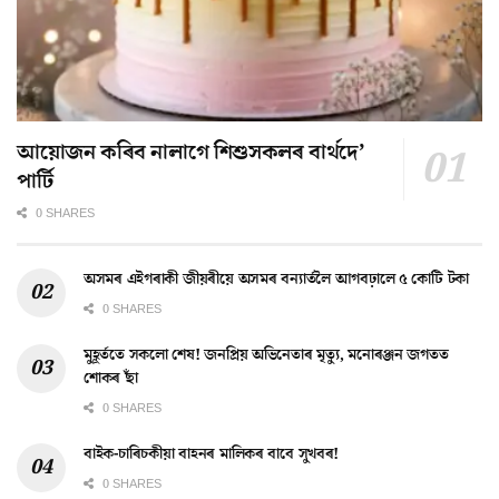
আয়োজন কৰিব নালাগে শিশুসকলৰ বাৰ্থদে’
পাৰ্টি
0 SHARES
অসমৰ এইগৰাকী জীয়ৰীয়ে অসমৰ বন্যাৰ্তলৈ আগবঢ়ালে ৫ কোটি টকা
0 SHARES
মুহূৰ্ততে সকলো শেষ! জনপ্ৰিয় অভিনেতাৰ মৃত্যু, মনোৰঞ্জন জগতত
শোকৰ ছাঁ
0 SHARES
বাইক-চাৰিচকীয়া বাহনৰ মালিকৰ বাবে সুখবৰ!
0 SHARES