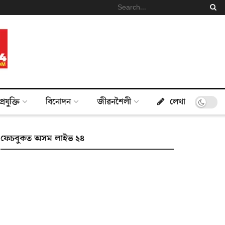
প্ৰযুক্তি
বিনোদন
জীৱনশৈলী
লেখা
ফেচবুকত অসম লাইভ ২৪