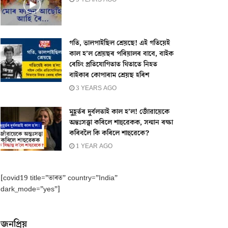
গতি, ভালপাইছিল শ্ৰেয়ছে! এই গতিয়েই
কাল হ’ল শ্ৰেয়ছৰ পৰিয়ালৰ বাবে, বাইক
ৰেচিং প্ৰতিযোগিতাত থিতাতে নিহত
বাইকাৰ কোপাৰাম শ্ৰেয়ছ হৰিশ
3 YEARS AGO
মুহূৰ্তৰ দুৰ্বলতাই কাল হ’ল! জোঁৱায়েকে
অন্তঃসত্ত্বা কৰিলে শাহুৱেকক, সন্মান ৰক্ষা
কৰিবলৈ কি কৰিলে শাহুৱেকে?
1 YEAR AGO
[covid19 title=”ভাৰত” country=”India”
dark_mode=”yes”]
জনপ্ৰিয়