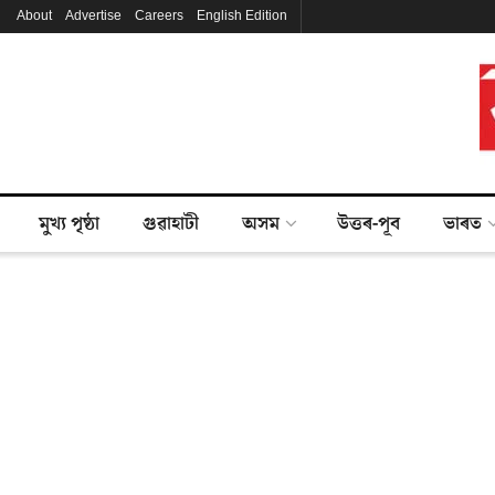
About
Advertise
Careers
English Edition
মুখ্য পৃষ্ঠা
গুৱাহাটী
অসম
উত্তৰ-পূব
ভাৰত