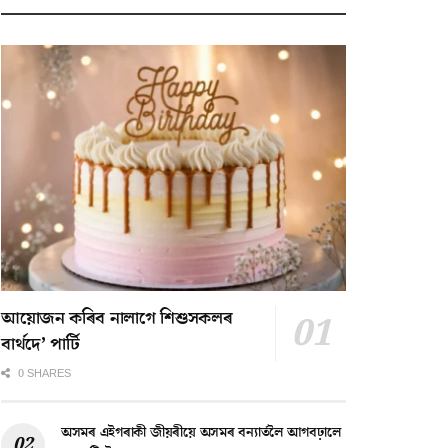
আয়োজন কৰিব নালাগে শিশুসকলৰ
বাৰ্থদে’ পাৰ্টি
0 SHARES
অসমৰ এইগৰাকী জীয়ৰীয়ে অসমৰ বন্যাৰ্তলৈ আগবঢ়ালে