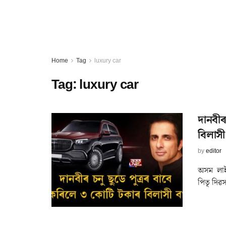
Home
Tag
luxury car
Tag:
luxury car
দানবীৰ
বিলাসী
by
editor
অসম লাইভ
পিতৃ দিৱস