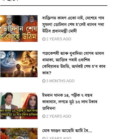
ব্যক্তিগত কাৰণ একো নাই, দেশেহে পাব
সুফল! ভোটদান শেষ হ’লেই ধ্যানৰ পৰা
উঠিব প্ৰধানমন্ত্ৰী মোদী
2 YEARS AGO
গজকেশৰী আৰু বুধাদিত্য যোগৰ ডাবল
ধামাকা, আজিৰ পৰাই ৫ৰাশিৰ
কেৰিয়াৰত উন্নতি, অৰ্থকষ্ট শেষ হ’ব কাৰ
কাৰ?
3 MONTHS AGO
ইমৰান খানক ১৪, পত্নীক ৭ বছৰ
কাৰাবাস, লগতে মুঠ ১৫ লাখ টকাৰ
জৰিমনা
2 YEARS AGO
মোৰ ফাগুন আছেহি আহি ৰৈ…
5 YEARS AGO