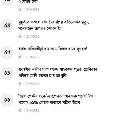
৫ কোটি টকা
0 SHARES
মুহূৰ্ততে সকলো শেষ! জনপ্ৰিয় অভিনেতাৰ মৃত্যু,
মনোৰঞ্জন জগতত শোকৰ ছাঁ
0 SHARES
বাইক-চাৰিচকীয়া বাহনৰ মালিকৰ বাবে সুখবৰ!
0 SHARES
একাধিক নাৰীৰ সংগ পছন্দ শ্বাহৰুখৰ পুত্ৰৰ! প্ৰেমিকাৰ
পৰিচয় জানি হতভম্ব হ’ব আপুনি!
0 SHARES
জিন্স পেণ্টৰ পকেটৰ ওপৰত এখন সৰু পকেট কিয়
থাকে? ৯৯% লোকে নাজানে সঠিক উত্তৰ
0 SHARES