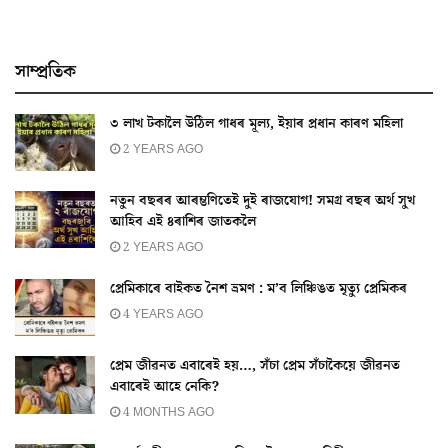
সাম্প্ৰতিক
৩ লাখ টকালৈ উঠিল গাধৰ মূল্য, ইয়াৰ প্ৰধান কাৰণ মহিলা
2 YEARS AGO
নতুন বছৰৰ আৰম্ভণিতেই দুই ৰাজযোগ! সমগ্ৰ বছৰ অৰ্থ সুখ
আহিব এই ৪ৰাশিৰ জাতকলৈ
2 YEARS AGO
প্ৰেমিকাৰে বাইকত নৈশ ভ্ৰমণ : ম’ব লিঞ্চিঙত মৃত্যু প্ৰেমিকৰ
4 YEARS AGO
প্ৰেম জীৱনত এবাৰেই হয়…, সঁচা প্ৰেম সঁচাকৈয়ে জীৱনত
এবাৰেই আহে নেকি?
4 MONTHS AGO