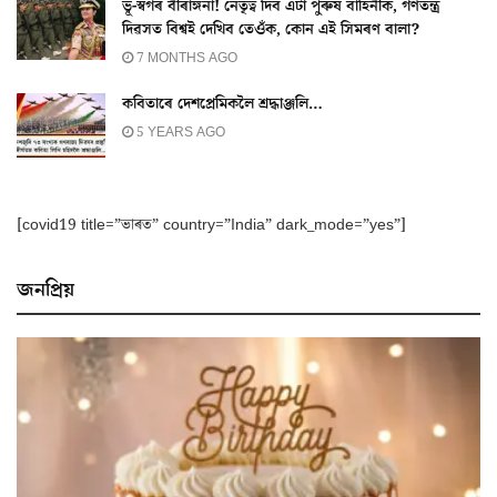
ভূ-স্বৰ্গৰ বীৰাঙ্গনা! নেতৃত্ব দিব এটা পুৰুষ বাহিনীক, গণতন্ত্ৰ
দিৱসত বিশ্বই দেখিব তেওঁক, কোন এই সিমৰণ বালা?
7 MONTHS AGO
কবিতাৰে দেশপ্ৰেমিকলৈ শ্ৰদ্ধাঞ্জলি…
5 YEARS AGO
[covid19 title=”ভাৰত” country=”India” dark_mode=”yes”]
জনপ্ৰিয়