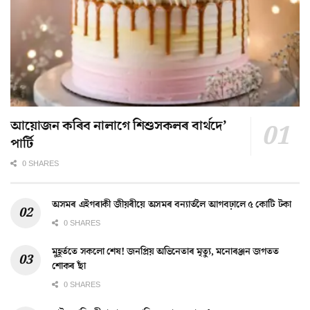
আয়োজন কৰিব নালাগে শিশুসকলৰ বাৰ্থদে’
পাৰ্টি
0 SHARES
অসমৰ এইগৰাকী জীয়ৰীয়ে অসমৰ বন্যাৰ্তলৈ আগবঢ়ালে ৫ কোটি টকা
0 SHARES
মুহূৰ্ততে সকলো শেষ! জনপ্ৰিয় অভিনেতাৰ মৃত্যু, মনোৰঞ্জন জগতত
শোকৰ ছাঁ
0 SHARES