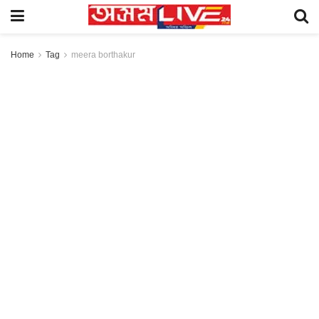
Home
Tag
meera borthakur