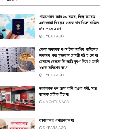
পাছপোৰ্টৰ ম্যাদ ১০ বছৰ, কিন্তু সময়ত
এইকেইটা বিষয়ত গুৰুত্ব নাৰাখিলে বাতিল
হ’ব পাৰে ভ্ৰমণ
1 YEAR AGO
বেংক লকাৰত নগদ টকা ৰাখিব পাৰিনে?
লকাৰৰ পৰা মূল্যবান সামগ্ৰী নষ্ট হ’লে বা
হেৰালে বেংকে কি ক্ষতিপূৰণ দিয়ে? জানি
থওক সবিশেষ তথ্য
1 YEAR AGO
ডাকঘৰত ধন জমা কৰি হওক ধনী, মাত্ৰ
জানক সঠিক হিচাপ!
4 MONTHS AGO
কাৰাগাৰত ধৰ্মান্তৰকৰণ!
5 YEARS AGO