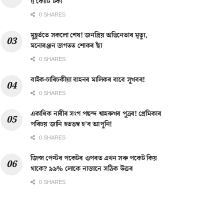
৫ কোটি টকা
0 SHARES
মুহূৰ্ততে সকলো শেষ! জনপ্ৰিয় অভিনেতাৰ মৃত্যু,
মনোৰঞ্জন জগতত শোকৰ ছাঁ
0 SHARES
বাইক-চাৰিচকীয়া বাহনৰ মালিকৰ বাবে সুখবৰ!
0 SHARES
একাধিক নাৰীৰ সংগ পছন্দ শ্বাহৰুখৰ পুত্ৰৰ! প্ৰেমিকাৰ
পৰিচয় জানি হতভম্ব হ’ব আপুনি!
0 SHARES
জিন্স পেণ্টৰ পকেটৰ ওপৰত এখন সৰু পকেট কিয়
থাকে? ৯৯% লোকে নাজানে সঠিক উত্তৰ
0 SHARES