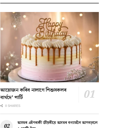
আয়োজন কৰিব নালাগে শিশুসকলৰ
বাৰ্থদে’ পাৰ্টি
0 SHARES
অসমৰ এইগৰাকী জীয়ৰীয়ে অসমৰ বন্যাৰ্তলৈ আগবঢ়ালে