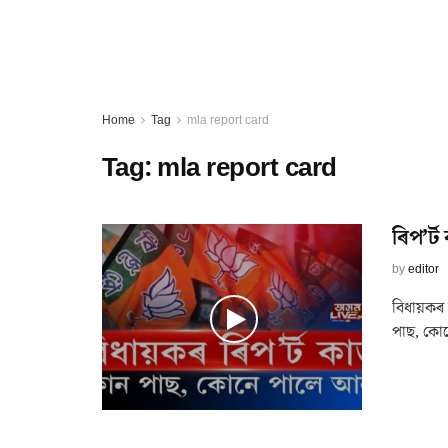
Home
Tag
mla report card
Tag:
mla report card
ৰিপ’র্
by
editor
বিধায়কৰ 
পাছ, কো