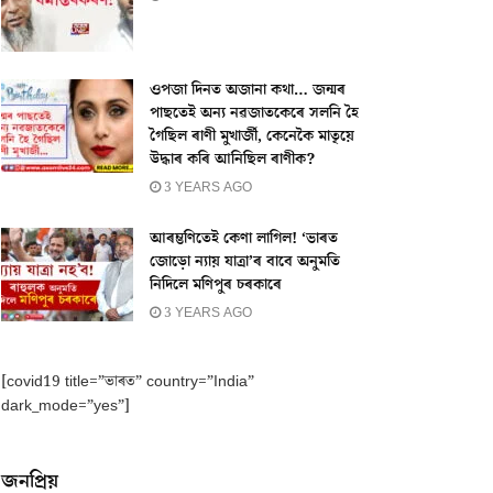
ওপজা দিনত অজানা কথা… জন্মৰ
পাছতেই অন্য নৱজাতকেৰে সলনি হৈ
গৈছিল ৰাণী মুখাৰ্জী, কেনেকৈ মাতৃয়ে
উদ্ধাৰ কৰি আনিছিল ৰাণীক?
3 YEARS AGO
আৰম্ভণিতেই কেণা লাগিল! ‘ভাৰত
জোড়ো ন্যায় যাত্ৰা’ৰ বাবে অনুমতি
নিদিলে মণিপুৰ চৰকাৰে
3 YEARS AGO
[covid19 title=”ভাৰত” country=”India”
dark_mode=”yes”]
জনপ্ৰিয়