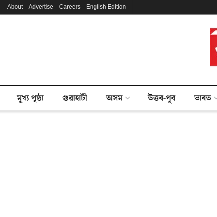
About
Advertise
Careers
English Edition
মুখ্য পৃষ্ঠা
গুৱাহাটী
অসম
উত্তৰ-পূব
ভাৰত