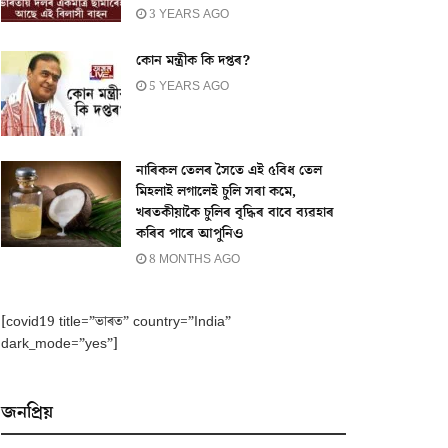
3 YEARS AGO
কোন মন্ত্ৰীক কি দপ্তৰ?
5 YEARS AGO
নাৰিকল তেলৰ সৈতে এই ৫বিধ তেল
মিহলাই লগালেই চুলি সৰা কমে,
খৰতকীয়াকৈ চুলিৰ বৃদ্ধিৰ বাবে ব্যৱহাৰ
কৰিব পাৰে আপুনিও
8 MONTHS AGO
[covid19 title=”ভাৰত” country=”India”
dark_mode=”yes”]
জনপ্ৰিয়