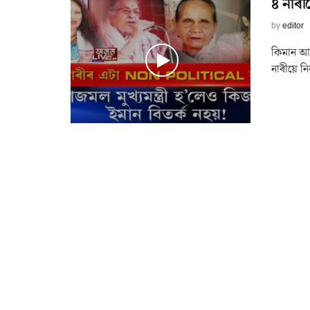
৪ নাৰী
by
editor
কিমান আ
নাৰীয়ে নি