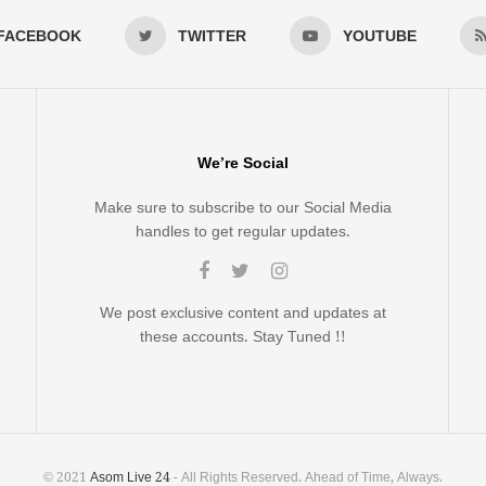
FACEBOOK
TWITTER
YOUTUBE
We’re Social
Make sure to subscribe to our Social Media
handles to get regular updates.
We post exclusive content and updates at
these accounts. Stay Tuned !!
© 2021
Asom Live 24
- All Rights Reserved. Ahead of Time, Always.