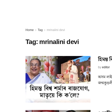
Home
Tag
mrinalini devi
Tag:
mrinalini devi
হিমন্ত
by
editor
অসম লাইভ 
জন্মকুণ্ডল