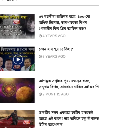
৫৭ বছৰীয়া অভিনয় যাত্ৰা! ১০০-ৰো
অধিক চিনেমা, তাৰপাছতো নিপন
গোস্বামীৰ কিয় প্ৰিয় আছিল মঞ্চ?
4 YEARS AGO
কোন হ’ব ‘BTR কিং’?
6 YEARS AGO
আগন্তুক সপ্তাহত পুষ্য নক্ষত্ৰত শুক্ৰ,
সন্মুখত বিপদ, সাৱধানে থাকিব এই ৫ৰাশি
2 MONTHS AGO
ভাৰতীয় দলৰ একমাত্ৰ ছামীৰ হাততেই
আছে এই বাহন! দাম শুনিলে চকু কঁপালত
উঠিব আপোনাৰ