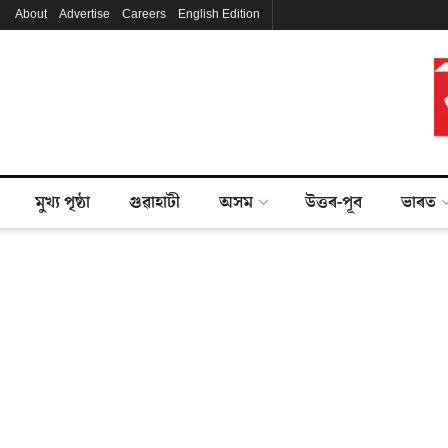
About
Advertise
Careers
English Edition
মুখ্য পৃষ্ঠা
গুৱাহাটী
অসম
উত্তৰ-পূব
ভাৰত