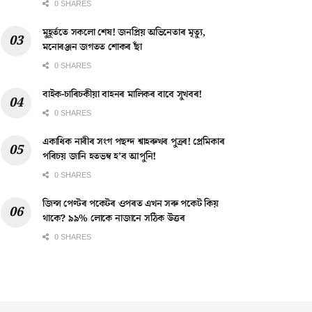
0 SHARES
মুহূৰ্ততে সকলো শেষ! জনপ্ৰিয় অভিনেতাৰ মৃত্যু,
মনোৰঞ্জন জগতত শোকৰ ছাঁ
0 SHARES
বাইক-চাৰিচকীয়া বাহনৰ মালিকৰ বাবে সুখবৰ!
0 SHARES
একাধিক নাৰীৰ সংগ পছন্দ শ্বাহৰুখৰ পুত্ৰৰ! প্ৰেমিকাৰ
পৰিচয় জানি হতভম্ব হ’ব আপুনি!
0 SHARES
জিন্স পেণ্টৰ পকেটৰ ওপৰত এখন সৰু পকেট কিয়
থাকে? ৯৯% লোকে নাজানে সঠিক উত্তৰ
0 SHARES